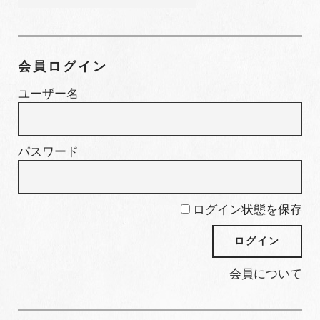
カ
テ
ゴ
会員ログイン
リ
ー
ユーザー名
パスワード
ログイン状態を保存
会員について