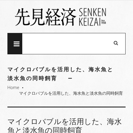
S
k
i
p
t
o
MENU
c
o
n
マイクロバブルを活用した、海水魚と
t
淡水魚の同時飼育
e
Home
n
fiber_manual_record
マイクロバブルを活用した、海水魚と淡水魚の同時飼育
t
マイクロバブルを活用した、海水
魚と淡水魚の同時飼育