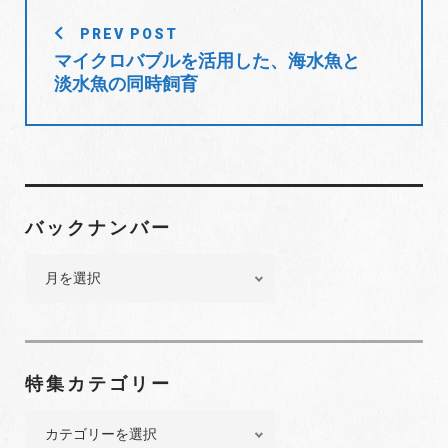
投
o
r
+
I
e
PREV POST
稿
k
n
s
マイクロバブルを活用した、海水魚と
t
ナ
淡水魚の同時飼育
ビ
ゲ
ー
シ
ョ
バックナンバー
ン
バ
ッ
ク
ナ
ン
特集カテゴリー
バ
ー
特
集