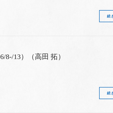
続
-/13）（高田 拓）
続