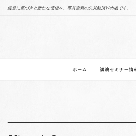
S
経営に気づきと新たな価値を。毎月更新の先見経済Web版です。
k
i
p
t
o
c
o
n
ホーム
講演セミナー情
t
e
n
t