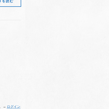
きを読む
。→
ログイン
.