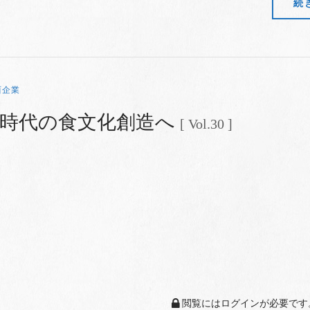
続
西企業
新時代の食文化創造へ
[ Vol.30 ]
閲覧にはログインが必要です