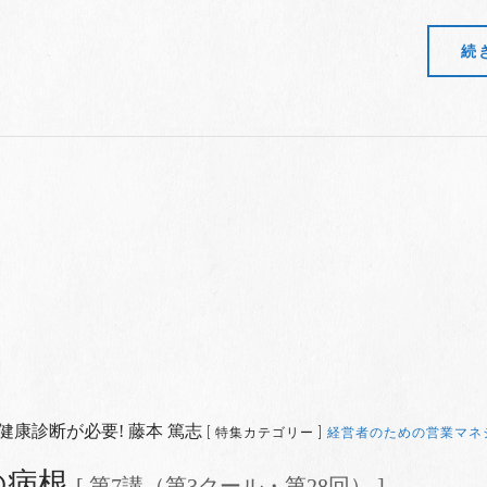
続
康診断が必要! 藤本 篤志
[ 特集カテゴリー ]
経営者のための営業マネ
の病根
[ 第7講（第3クール・第28回） ]