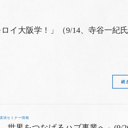
ロイ大阪学！」（9/14、寺谷一紀
続
講演セミナー情報
、世界をつなげるハブ事業へ」(9/2