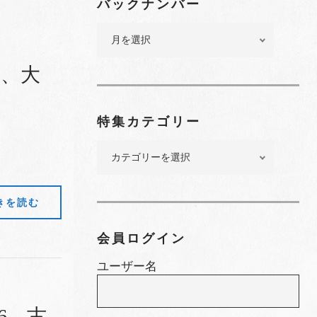
バックナンバー
バ
ッ
ク
氏、大
ナ
ン
バ
特集カテゴリー
ー
特
集
カ
テ
きを読む
ゴ
リ
会員ログイン
ー
ユーザー名
6、古