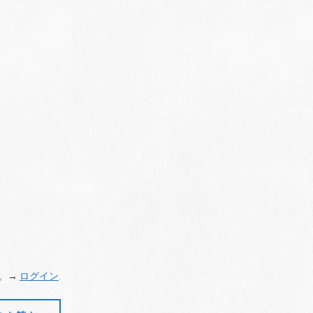
。→
ログイン
.