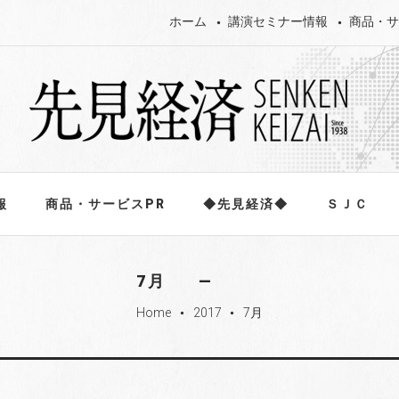
ホーム
講演セミナー情報
商品・サ
報
商品・サービスPR
◆先見経済◆
ＳＪＣ
7月
Home
2017
7月
fiber_manual_record
fiber_manual_record