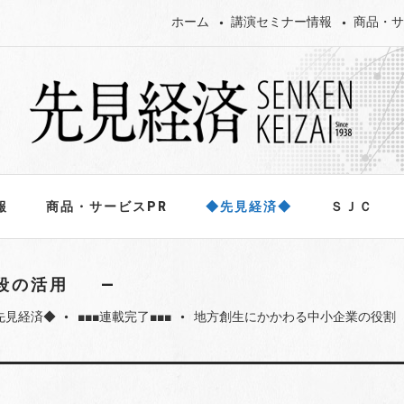
ホーム
講演セミナー情報
商品・サ
報
商品・サービスPR
◆先見経済◆
ＳＪＣ
段の活用
先見経済◆
■■■連載完了■■■
地方創生にかかわる中小企業の役割
fiber_manual_record
fiber_manual_record