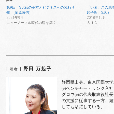
第9回 SDGsの基本とビジネスへの関わり
「いま、この地域
⑧ (菊原政信）
起子氏、SJC）
2021年9月
2018年10月
ニューノーマル時代の礎を築く
ＳＪＣ
野田 万起子
[ 著者 ]
静岡県出身。東京国際大学経
㈱ベンチャー・リンク入社。
グロウ㈱の代表取締役社長
の支援に従事する一方、経
しても活躍している。