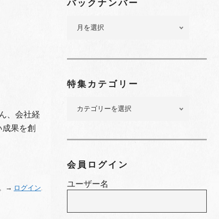
バックナンバー
バ
ッ
ク
ナ
ン
バ
特集カテゴリー
ー
特
集
ん、会社経
カ
い成果を創
テ
ゴ
リ
会員ログイン
ー
ユーザー名
。→
ログイン
.