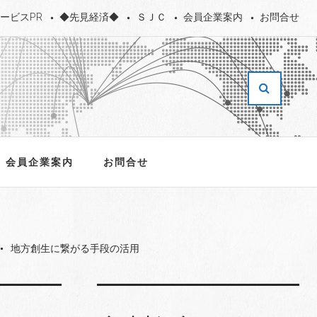
ービスPR
◆先見経済◆
ＳＪＣ
会員企業案内
お問合せ
会員企業案内
お問合せ
地方創生に繋がる手段の活用
fiber_manual_record