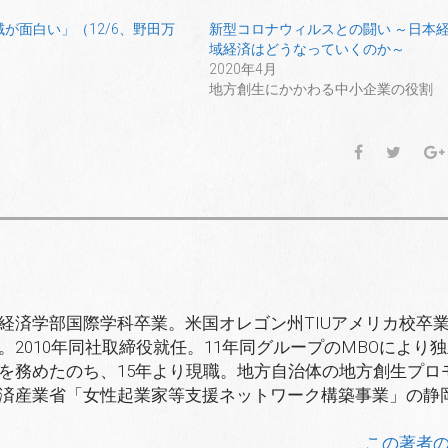
が面白い」（12/6、野田万
新型コロナウィルスとの闘い ～日本
域経済はどうなっていくのか～
2020年4月
地方創生にかかわる中小企業の役割
F
T
a
w
c
i
e
t
b
t
o
e
o
r
k
済学部国際学科卒業。米国オレゴン州TIUアメリカ校卒業。
2010年同社取締役就任。11年同グループのMBOにより
を務めたのち、15年より現職。地方自治体の地方創生プロ
済産業省「女性起業家等支援ネットワーク構築事業」の静
この著者