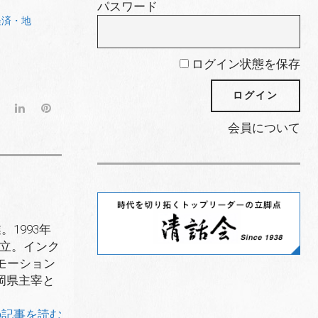
パスワード
経済・地
ログイン状態を保存
G
L
P
o
i
i
会員について
o
n
n
g
k
t
l
e
e
e
d
r
+
I
e
n
s
1993年
t
独立。インク
モーション
岡県主宰と
の記事を読む