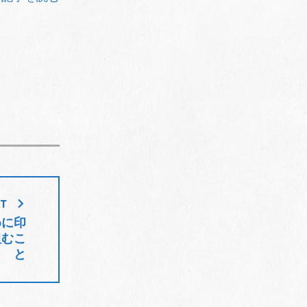
ST
めに印
組むこ
と