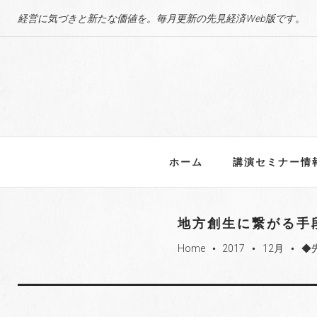
S
経営に気づきと新たな価値を。毎月更新の先見経済Web版です。
k
i
p
t
o
c
o
n
ホーム
講演セミナー情
t
e
n
地方創生に繋がる手
t
Home
2017
12月
◆
fiber_manual_record
fiber_manual_record
fiber_manual_record