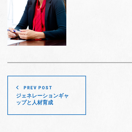
投
PREV POST
稿
ジェネレーションギャ
ップと人材育成
ナ
ビ