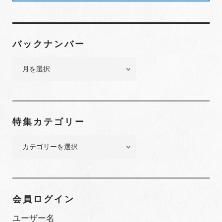
バックナンバー
バ
ッ
ク
ナ
ン
特集カテゴリー
バ
ー
特
集
カ
テ
ゴ
会員ログイン
リ
ー
ユーザー名