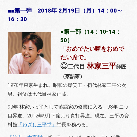
■■第一弾 2018年 2月19日（月）14：00～
16：30
●第一部（14：10-14：
50）
「おめでたい噺をおめで
たい席で」
◎
林家三平
二代目
師匠
（落語家）
1970年東京生まれ。昭和の爆笑王・初代林家三平の次
男、祖父は七代目林家正蔵。
90年 林家いっ平として落語家の修業に入る。93年 ニッ
目昇進。2012年9月下席より真打昇進。現在、三平の資
料館
「ねざし三平堂」
堂長を務める。