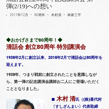
弾(2/19)への想い
2017年12月
80周年
木村清
林家三平
◆おかげさまで80周年！◆
清話会 創立80周年 特別講演会
1938年2月に創立以来、2018年2月で清話会は80周年を
迎えます。
1938年、つまり戦前に創立されたことを意識しなが
ら、第一弾の記念講演会講師お二人にご登場いただく
こととなりました。
■
木村 清
氏（(株)喜代村
〔すしざんまい〕代表取締