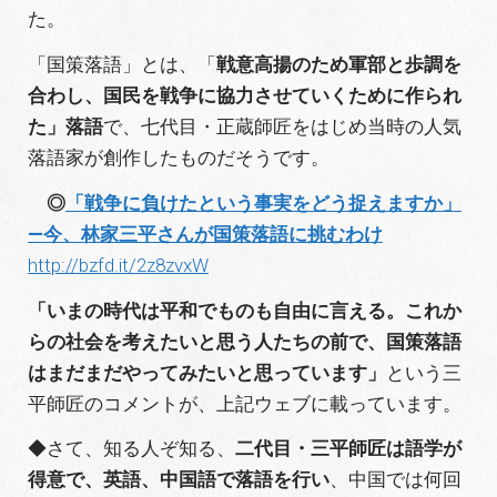
た。
「国策落語」とは、「
戦意高揚のため軍部と歩調を
合わし、国民を戦争に協力させていくために作られ
た」落語
で、七代目・正蔵師匠をはじめ当時の人気
落語家が創作したものだそうです。
◎
「戦争に負けたという事実をどう捉えますか」
—今、林家三平さんが国策落語に挑むわけ
http://bzfd.it/2z8zvxW
「いまの時代は平和でものも自由に言える。これか
らの社会を考えたいと思う人たちの前で、国策落語
はまだまだやってみたいと思っています」
という三
平師匠のコメントが、上記ウェブに載っています。
◆さて、知る人ぞ知る、
二代目・三平師匠は語学が
得意で、英語、中国語で落語を行い
、中国では何回