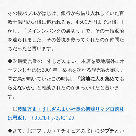
その後バブルがはじけ、銀行から借り入れしていた百
数十億円の返済に追われるも、4,500万円まで返済。し
かし、「メインンバンクの裏切り」で、その一括返済
を迫られました。その苦境を救ってくれたのが仲間た
ちだったと言います。
◆24時間営業の「すしざんまい」本店を築地場外にオ
ープンしたのは2001年。築地を訪れる観光客が減り、
閑古鳥が鳴いていたこの時期、
「築地に人を集めても
らえないか」
と相談されたのがきっかけだと言いま
す。
◎
波乱万丈・すしざんまい社長の初競りマグロ落札
は恩返し
http://bit.ly/2ytQ1Z0
◆さて、北アフリカ（エチオピアの北）に
ジブチ
とい