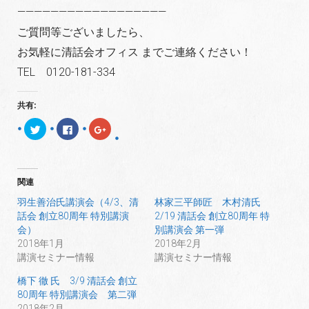
——————————————————
ご質問等ございましたら、
お気軽に清話会オフィス までご連絡ください！
TEL 0120-181-334
共有:
ク
F
ク
リ
a
リ
ッ
c
ッ
ク
e
ク
し
b
し
て
o
て
T
o
G
関連
w
k
o
i
で
o
t
共
g
羽生善治氏講演会（4/3、清
林家三平師匠 木村清氏
t
有
l
話会 創立80周年 特別講演
2/19 清話会 創立80周年 特
e
す
e
r
る
+
会）
別講演会 第一弾
で
に
で
共
は
共
2018年1月
2018年2月
有
ク
有
講演セミナー情報
講演セミナー情報
(
リ
(
新
ッ
新
し
ク
し
橋下 徹 氏 3/9 清話会 創立
い
し
い
ウ
て
ウ
80周年 特別講演会 第二弾
ィ
く
ィ
2018年2月
ン
だ
ン