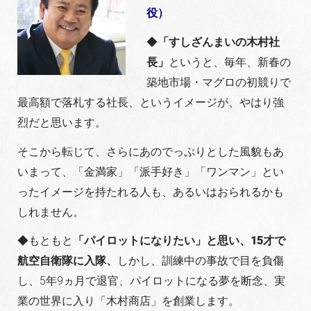
役）
◆
「すしざんまいの木村社
長」
というと、毎年、新春の
築地市場・マグロの初競りで
最高額で落札する社長、というイメージが、やはり強
烈だと思います。
そこから転じて、さらにあのでっぷりとした風貌もあ
いまって、「金満家」「派手好き」「ワンマン」とい
ったイメージを持たれる人も、あるいはおられるかも
しれません。
◆もともと
「パイロットになりたい」と思い、15才で
航空自衛隊に入隊、
しかし、訓練中の事故で目を負傷
し、5年9ヵ月で退官、パイロットになる夢を断念、実
業の世界に入り「木村商店」を創業します。