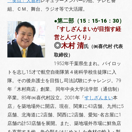
「笑点」大喜利
レギュラーメンバーの他、テレビ番
組、ＣＭ、舞台、ラジオ等で大活躍。
●第二部（15：15-16：30）
「すしざんまいが目指す経
営と人づくり」
◎
木村 清
氏（㈱喜代村 代表
取締役）
1952年千葉県生まれ。パイロッ
トを志し15才で航空自衛隊第４術科学校生徒隊に入
隊。その後弁護士を目指し司法試験にチャレンジ。79
年「木村商店」創業、 同年中央大学法学部（通信制）
卒業。85年㈱喜代村設立。
2001年「
すしざんまい
本
店」を築地場外に開店。現在、関東に43店舗、九州に5
店舗、北海道に2店舗、関西に2店舗、愛知･名古屋に1
店舗の計53店舗を展開。また、築地場外市場に鮮魚店
を直営する他、魚介類をはじめとした食材の輸入・製