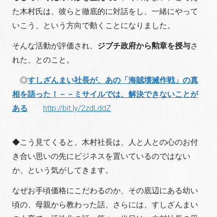
た木村氏は、彼らと徹底的に対話をし、一緒にやって
いこう、という方向で動くことになりました。
そんな活動が評価され、
ジブチ政府から勲章を授与
さ
れた、とのこと。
◎
すしざんまい社長が、あの「海賊壊滅作戦」の真
相を語った！－－ミサイルでは、解決できないことが
ある
http://bit.ly/2zdLddZ
◆こう見てくると、木村社長は、人と人との心のお付
き合い思いの先にビジネスを置いているのではない
か、という気がしてきます。
なぜお手頃価格にこだわるのか、その底辺にある幼い
頃の、母親から教わった話、さらには、すしざんまい