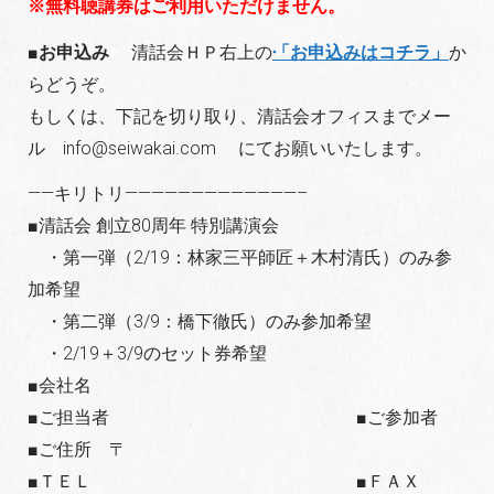
※無料聴講券はご利用いただけません。
■お申込み
清話会ＨＰ右上の
「お申込みはコチラ」
か
らどうぞ。
もしくは、下記を切り取り、清話会オフィスまでメー
ル info@seiwakai.com にてお願いいたします。
——キリトリ—————————————–
■清話会 創立80周年 特別講演会
・第一弾（2/19：林家三平師匠＋木村清氏）のみ参
加希望
・第二弾（3/9：橋下徹氏）のみ参加希望
・2/19＋3/9のセット券希望
■会社名
■ご担当者 ■ご参加者
■ご住所 〒
■ＴＥＬ ■ＦＡＸ