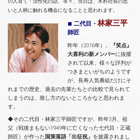
の人育て・活性化の話、等々、当日は、木村社長の思
いと人柄に触れる機会になることと思われます。
■
林家三平
二代目・
師匠
昨年（2016年）、
『笑点』
大喜利の新メンバー
に抜擢
されて以来、様々な評判が
つきまといがちのようです
が、長寿人気番組だけにそ
れまでの歴史、過去の先輩たちとの比較で見られて
しまうのは、致し方のないところかなと思われま
す。
◆その二代目・林家三平師匠ですが、昨年3月、祖
父（戦後まもない1949年に亡くなった七代目・正蔵
師匠）が作った
国策落語「出征祝」
を披露されまし