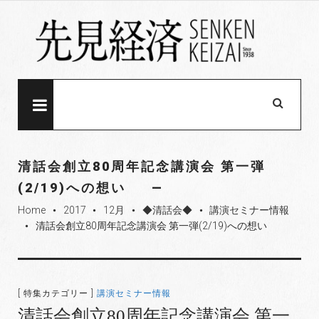
S
k
i
p
t
o
MENU
c
o
n
清話会創立80周年記念講演会 第一弾
t
(2/19)への想い
e
Home
2017
12月
◆清話会◆
講演セミナー情報
n
fiber_manual_record
fiber_manual_record
fiber_manual_record
fiber_manual_record
清話会創立80周年記念講演会 第一弾(2/19)への想い
t
fiber_manual_record
[ 特集カテゴリー ]
講演セミナー情報
清話会創立80周年記念講演会 第一