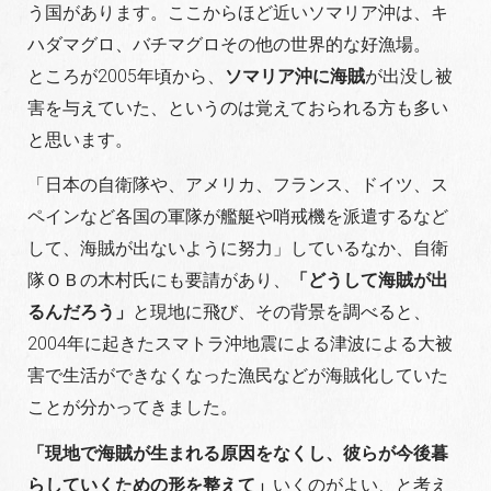
う国があります。ここからほど近いソマリア沖は、キ
ハダマグロ、バチマグロその他の世界的な好漁場。
ところが2005年頃から、
ソマリア沖に海賊
が出没し被
害を与えていた、というのは覚えておられる方も多い
と思います。
「日本の自衛隊や、アメリカ、フランス、ドイツ、ス
ペインなど各国の軍隊が艦艇や哨戒機を派遣するなど
して、海賊が出ないように努力」しているなか、自衛
隊ＯＢの木村氏にも要請があり、
「どうして海賊が出
るんだろう」
と現地に飛び、その背景を調べると、
2004年に起きたスマトラ沖地震による津波による大被
害で生活ができなくなった漁民などが海賊化していた
ことが分かってきました。
「現地で海賊が生まれる原因をなくし、彼らが今後暮
らしていくための形を整えて」
いくのがよい、と考え