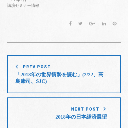
ド
さ
ド
講演セミナー情報
ウ
い
ウ
で
(
で
開
新
開
き
し
き
ま
い
ま
F
T
G
L
P
す
ウ
す
)
ィ
)
a
w
o
i
i
ン
ド
c
i
o
n
n
ウ
で
e
t
g
k
t
開
き
b
t
l
e
e
ま
す
o
e
e
d
r
)
投
o
r
+
I
e
PREV POST
稿
k
n
s
「2018年の世界情勢を読む」(2/22、高
t
ナ
島康司、SJC)
ビ
ゲ
ー
シ
NEXT POST
ョ
2018年の日本経済展望
ン