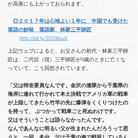
か高座にも上がっておられます。
◎２０１７年は心地よい１年に 中国でも受けた
落語の妙味 落語家 林家三平師匠
http://bit.ly/2COKpuV
上記ウェブによると、お父さんの初代・林家三平師
匠は、二代目（現）三平師匠が9歳のときに亡くな
っていて、こう回想されています。
「父は特攻要員なんです。金沢の連隊から千葉県の
海岸に連れて行かれて本土決戦でアメリカ軍の戦車
が上陸してきたら竹竿の先に爆弾をくくりつけたの
を持って、 ぶつかって戦車ごと死ぬわけです。
父はそういうことは語らなかったんです。
なんであんなに明るい父が生まれたんだろうって思
うと、一回、多分、父は千葉の海で戦死しているん