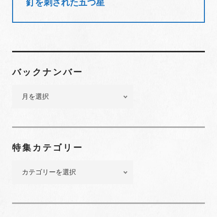
釘を刺された五つ星
t
ナ
ビ
ゲ
ー
シ
バックナンバー
ョ
ン
バ
ッ
ク
ナ
ン
特集カテゴリー
バ
ー
特
集
カ
テ
ゴ