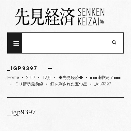
S
k
i
p
t
o
MENU
c
o
n
_IGP9397
t
Home
2017
12月
◆先見経済◆
■■■連載完了■■■
e
fiber_manual_record
fiber_manual_record
fiber_manual_record
fiber_manual_record
ＥＵ情勢最前線
釘を刺された五つ星
_igp9397
fiber_manual_record
fiber_manual_record
fiber_manual_record
n
t
_igp9397