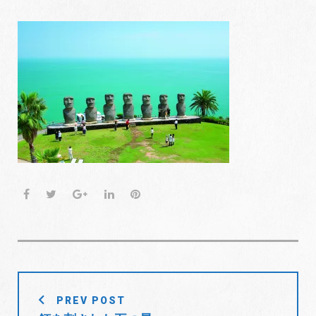
F
T
G
L
P
a
w
o
i
i
c
i
o
n
n
e
t
g
k
t
b
t
l
e
e
o
e
e
d
r
投
o
r
+
I
e
PREV POST
稿
k
n
s