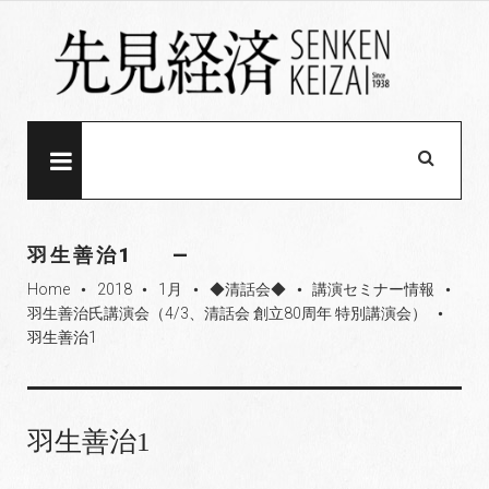
S
k
i
p
t
o
MENU
c
o
n
羽生善治1
t
Home
2018
1月
◆清話会◆
講演セミナー情報
e
fiber_manual_record
fiber_manual_record
fiber_manual_record
fiber_manual_record
fiber_manual_record
羽生善治氏講演会（4/3、清話会 創立80周年 特別講演会）
fiber_manual_record
n
羽生善治1
t
羽生善治1