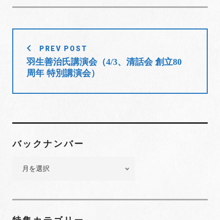
e
t
g
k
t
b
t
l
e
e
o
e
e
d
r
投
o
r
+
I
e
PREV POST
稿
k
n
s
羽生善治氏講演会（4/3、清話会 創立80
t
ナ
周年 特別講演会）
ビ
ゲ
ー
シ
ョ
バックナンバー
ン
バ
ッ
ク
ナ
ン