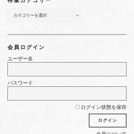
特集カテゴリー
バ
ー
特
集
カ
テ
ゴ
会員ログイン
リ
ー
ユーザー名
パスワード
ログイン状態を保存
会員について