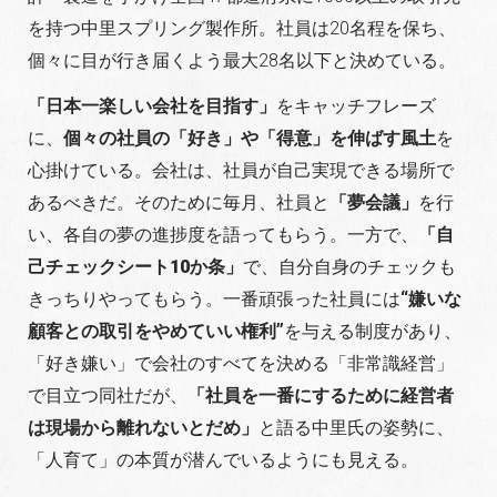
を持つ中里スプリング製作所。社員は20名程を保ち、
個々に目が行き届くよう最大28名以下と決めている。
「日本一楽しい会社を目指す」
をキャッチフレーズ
に、
個々の社員の「好き」や「得意」を伸ばす風土
を
心掛けている。会社は、社員が自己実現できる場所で
あるべきだ。そのために毎月、社員と
「夢会議」
を行
い、各自の夢の進捗度を語ってもらう。一方で、
「自
己チェックシート10か条」
で、自分自身のチェックも
きっちりやってもらう。一番頑張った社員には
“嫌いな
顧客との取引をやめていい権利”
を与える制度があり、
「好き嫌い」で会社のすべてを決める「非常識経営」
で目立つ同社だが、
「社員を一番にするために経営者
は現場から離れないとだめ」
と語る中里氏の姿勢に、
「人育て」の本質が潜んでいるようにも見える。