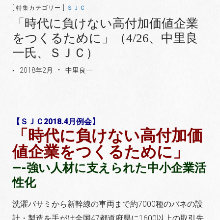
[ 特集カテゴリー ]
ＳＪＣ
「時代に負けない高付加価値企業
をつくるために」（4/26、中里良
一氏、ＳＪＣ）
2018年2月
中里良一
【ＳＪＣ2018.4月例会】
「時代に負けない高付加価
値企業をつくるために」
—-強い人材に支えられた中小企業活
性化
洗濯バサミから新幹線の車両まで約7000種のバネの設
計・製造を手がけ全国47都道府県に1600以上の取引先