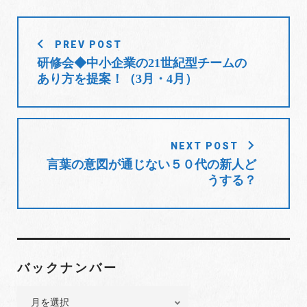
b
t
l
e
e
o
e
e
d
r
投
o
r
+
I
e
PREV POST
稿
k
n
s
研修会◆中小企業の21世紀型チームの
t
ナ
あり方を提案！（3月・4月）
ビ
ゲ
ー
シ
NEXT POST
ョ
言葉の意図が通じない５０代の新人ど
うする？
ン
バックナンバー
バ