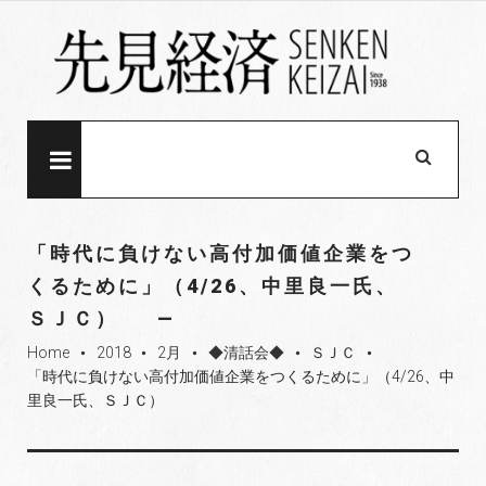
S
k
i
p
t
o
MENU
c
o
n
「時代に負けない高付加価値企業をつ
t
くるために」（4/26、中里良一氏、
e
ＳＪＣ）
n
t
Home
2018
2月
◆清話会◆
ＳＪＣ
fiber_manual_record
fiber_manual_record
fiber_manual_record
fiber_manual_record
fiber_manual_record
「時代に負けない高付加価値企業をつくるために」（4/26、中
里良一氏、ＳＪＣ）