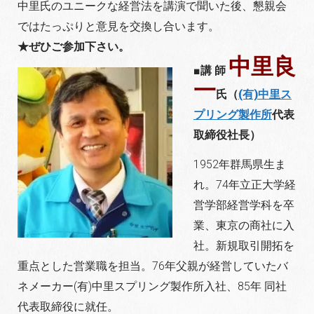
中里氏のユニークな経営法を講演で聞いた後、懇親会
ではたっぷりと意見を交換し合います。
★ぜひご参加下さい。
中里良
■講 師
一
氏（
(有)中里ス
プリング製作所
代表
取締役社長）
1952年群馬県生ま
れ。74年立正大学経
営学部経営学科を卒
業、東京の商社に入
社。新規取引開拓を
重点とした営業職を担当。76年父親が経営していたバ
ネメーカー(有)中里スプリング製作所入社、85年 同社
代表取締役に就任。