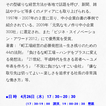
その型破りな経営方法が各地で話題を呼び、新聞、雑
誌やテレビ等多くのメディアにも取り上げられる。
1997年・2007年の２度に亘り、中小企業白書の事例で
紹介されている。2009年「元気なモノ作り中小企業
300社」に選定され、また「ビジネ・スイノベーショ
ン・アワード2012」にて優秀賞を受賞。
著書：『町工場経営の必勝発想法～生き残りのための
44の法則』『負けるな町工場～ハンデをプラスに変え
る発想法』『21世紀、平成時代を生きる若者へ～ユメ
年表を作ろう』『不況に負けないすごい会社』『嫌な
取引先は切ってよい～楽しさを追求する社長の非常識
な働き方』等。
■日 時 4月26日（木） 17：30～20：30
（17：30-19：00 講演、19：00-20：30 懇親