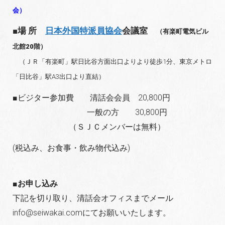
会）
■場 所
日本外国特派員協会
会議室
（有楽町電気ビル
北館20階）
（ＪＲ「有楽町」駅日比谷方面出口よりより徒歩1分、東京メトロ
「日比谷」駅A3出口より直結）
■ビジター参加費 清話会会員 20,800円
一般の方 30,800円
（ＳＪＣメンバーは無料）
(税込み、お食事・飲み物代込み)
■お申し込み
下記を切り取り、清話会オフィスまでメール
info@seiwakai.comにてお願いいたします。