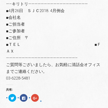
—–キリトリ———————————————————
■4月26日 ＳＪＣ2018. 4月例会
■会社名
■ご担当者
■ご参加者
■ご住所 〒
■ＴＥＬ ■Ｆ
ＡＸ
——————————————————————–
ご質問等ございましたら、お気軽に清話会オフィス
までご連絡ください。
03-6228-5481
共有:
ク
F
ク
リ
a
リ
ッ
c
ッ
ク
e
ク