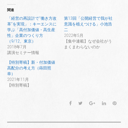
し
b
し
て
o
て
T
o
G
関連
w
k
o
i
で
o
t
共
g
「経営の再設計で“働き方改
第13回「公開経営で我が社
t
有
l
革”を実現」：キーエンスに
意識を植えつける」小池浩
e
す
e
r
る
+
学ぶ「高付加価値・高生産
二
で
に
で
共
は
共
性」企業のつくり方
2022年5月
有
ク
有
（9/12、東京）
【集中連載】なぜ会社がう
(
リ
(
新
ッ
新
2018年7月
まくまわらないのか
し
ク
し
い
し
い
講演セミナー情報
ウ
て
ウ
ィ
く
ィ
【特別寄稿】新・付加価値
ン
だ
ン
ド
さ
ド
高配分の考え方（蒔田照
ウ
い
ウ
で
(
で
幸）
開
新
開
2021年11月
き
し
き
ま
い
ま
【特別寄稿】
す
ウ
す
)
ィ
)
ン
ド
ウ
F
T
G
L
P
で
開
a
w
o
i
i
き
ま
c
i
o
n
n
す
)
e
t
g
k
t