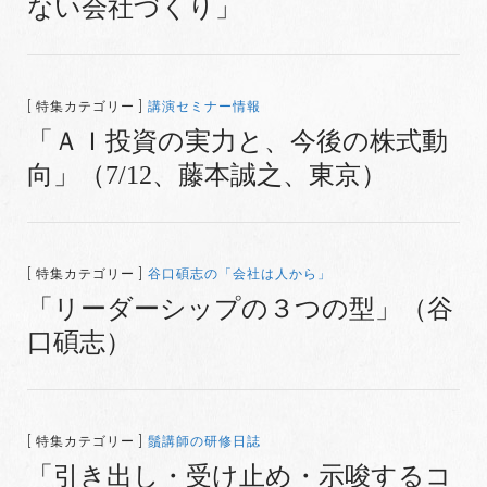
ない会社づくり」
[ 特集カテゴリー ]
講演セミナー情報
「ＡＩ投資の実力と、今後の株式動
向」（7/12、藤本誠之、東京）
[ 特集カテゴリー ]
谷口碩志の「会社は人から」
「リーダーシップの３つの型」（谷
口碩志）
[ 特集カテゴリー ]
鬚講師の研修日誌
「引き出し・受け止め・示唆するコ