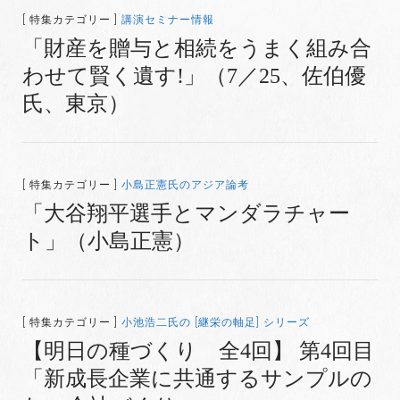
[ 特集カテゴリー ]
講演セミナー情報
「財産を贈与と相続をうまく組み合
わせて賢く遺す!」（7／25、佐伯優
氏、東京）
[ 特集カテゴリー ]
小島正憲氏のアジア論考
「大谷翔平選手とマンダラチャー
ト」（小島正憲）
[ 特集カテゴリー ]
小池浩二氏の [継栄の軸足] シリーズ
【明日の種づくり 全4回】 第4回目
「新成長企業に共通するサンプルの