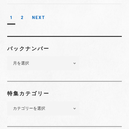
1
2
NEXT
投
稿
ナ
ビ
バックナンバー
ゲ
バ
ー
ッ
シ
ク
ョ
ナ
ン
ン
特集カテゴリー
バ
ー
特
集
カ
テ