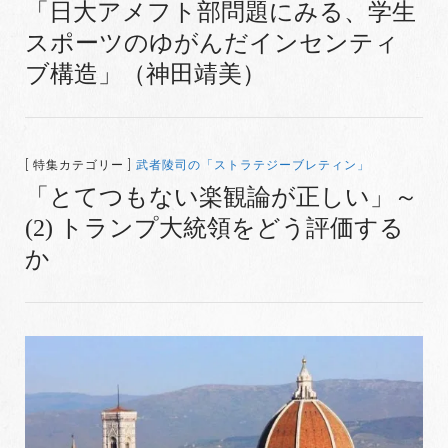
「日大アメフト部問題にみる、学生
スポーツのゆがんだインセンティ
ブ構造」（神田靖美）
[ 特集カテゴリー ]
武者陵司の「ストラテジーブレティン」
「とてつもない楽観論が正しい」～
(2) トランプ大統領をどう評価する
か