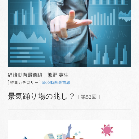
経済動向最前線 熊野 英生
[ 特集カテゴリー ]
経済動向最前線
景気踊り場の兆し？
[ 第52回 ]