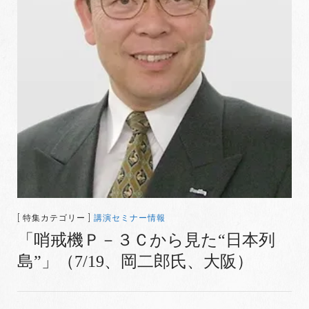
[ 特集カテゴリー ]
講演セミナー情報
「哨戒機Ｐ－３Ｃから見た“日本列
島”」（7/19、岡二郎氏、大阪）