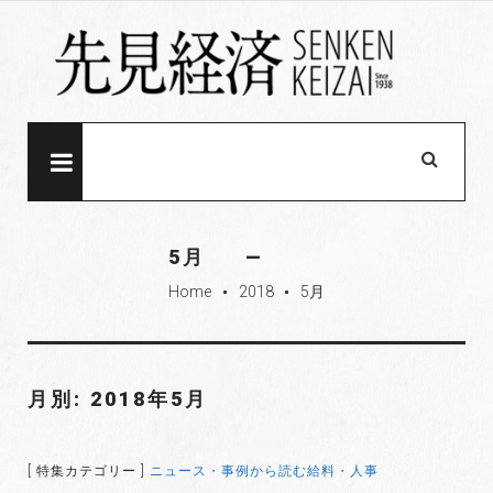
S
k
i
p
t
o
MENU
c
o
n
5月
t
Home
2018
5月
e
fiber_manual_record
fiber_manual_record
n
t
月別: 2018年5月
[ 特集カテゴリー ]
ニュース・事例から読む給料・人事