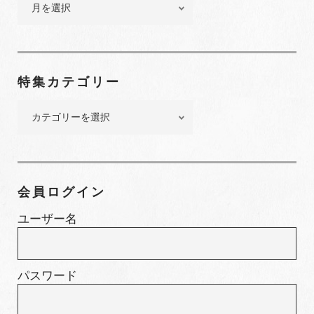
ッ
ク
ナ
ン
特集カテゴリー
バ
ー
特
集
カ
テ
ゴ
会員ログイン
リ
ー
ユーザー名
パスワード