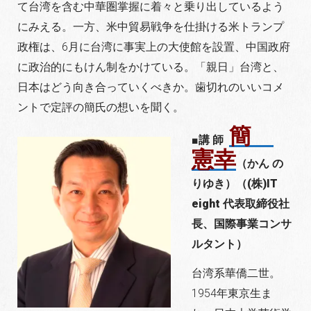
て台湾を含む中華圏掌握に着々と乗り出しているよう
にみえる。一方、米中貿易戦争を仕掛ける米トランプ
政権は、6月に台湾に事実上の大使館を設置、中国政府
に政治的にもけん制をかけている。「親日」台湾と、
日本はどう向き合っていくべきか。歯切れのいいコメ
ントで定評の簡氏の想いを聞く。
簡
■講 師
憲幸
（かん の
りゆき）（(株)IT
eight 代表取締役社
長、国際事業コンサ
ルタント）
台湾系華僑二世。
1954年東京生ま