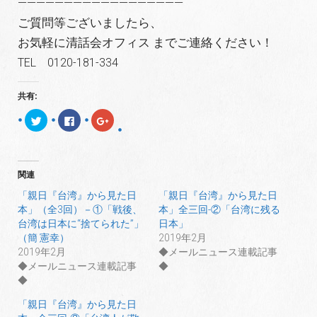
——————————————————
ご質問等ございましたら、
お気軽に清話会オフィス までご連絡ください！
TEL 0120-181-334
共有:
ク
F
ク
リ
a
リ
ッ
c
ッ
ク
e
ク
し
b
し
て
o
て
T
o
G
関連
w
k
o
i
で
o
t
共
g
「親日『台湾』から見た日
「親日『台湾』から見た日
t
有
l
本」（全3回）－①「戦後、
本」全三回-②「台湾に残る
e
す
e
r
る
+
台湾は日本に“捨てられた”」
日本」
で
に
で
共
は
共
（簡 憲幸）
2019年2月
有
ク
有
2019年2月
◆メールニュース連載記事
(
リ
(
新
ッ
新
◆メールニュース連載記事
◆
し
ク
し
い
し
い
◆
ウ
て
ウ
ィ
く
ィ
「親日『台湾』から見た日
ン
だ
ン
ド
さ
ド