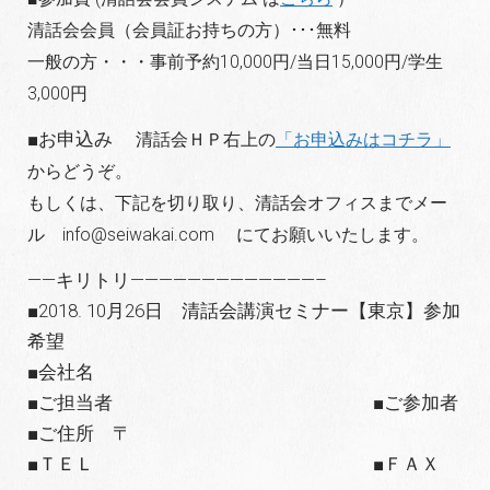
清話会会員（会員証お持ちの方）･･･無料
一般の方・・・事前予約10,000円/当日15,000円/学生
3,000円
■お申込み
清話会ＨＰ右上の
「お申込みはコチラ」
からどうぞ。
もしくは、下記を切り取り、清話会オフィスまでメー
ル info@seiwakai.com にてお願いいたします。
——キリトリ—————————————–
■2018. 10月26日 清話会講演セミナー【東京】参加
希望
■会社名
■ご担当者 ■ご参加者
■ご住所 〒
■ＴＥＬ ■ＦＡＸ