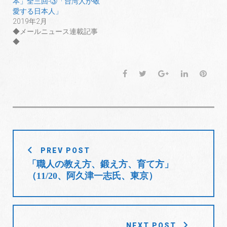
本」全三回-③「台湾人が敬
ウ
い
ウ
で
(
で
愛する日本人」
開
新
開
2019年2月
き
し
き
ま
い
ま
◆メールニュース連載記事
す
ウ
す
)
ィ
)
◆
ン
ド
ウ
で
開
F
T
G
L
P
き
ま
a
w
o
i
i
す
)
c
i
o
n
n
e
t
g
k
t
b
t
l
e
e
o
e
e
d
r
投
o
r
+
I
e
PREV POST
稿
k
n
s
「職人の教え方、鍛え方、育て方」
t
ナ
（11/20、阿久津一志氏、東京）
ビ
ゲ
ー
シ
NEXT POST