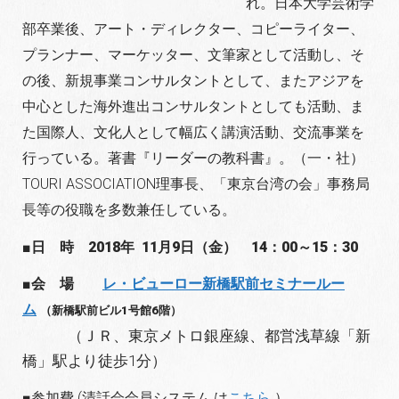
れ。日本大学芸術学
部卒業後、アート・ディレクター、コピーライター、
プランナー、マーケッター、文筆家として活動し、そ
の後、新規事業コンサルタントとして、またアジアを
中心とした海外進出コンサルタントとしても活動、ま
た国際人、文化人として幅広く講演活動、交流事業を
行っている。著書『リーダーの教科書』。（一・社）
TOURI ASSOCIATION理事長、「東京台湾の会」事務局
長等の役職を多数兼任している。
■日 時 2018年 11月9日（金） 14：00～15：30
■会 場
レ・ビューロー新橋駅前セミナールー
ム
（新橋駅前ビル1号館6階）
（ＪＲ、東京メトロ銀座線、都営浅草線「新
橋」駅より徒歩1分）
■参加費 (清話会会員システム は
こちら
）