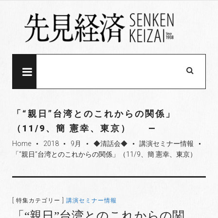
S
k
i
p
t
o
MENU
c
o
n
「“親日”台湾とのこれからの関係」
t
（11/9、簡 憲幸、東京）
e
Home
2018
9月
◆清話会◆
講演セミナー情報
n
fiber_manual_record
fiber_manual_record
fiber_manual_record
fiber_manual_record
fiber_manual_record
「“親日”台湾とのこれからの関係」（11/9、簡 憲幸、東京）
t
[ 特集カテゴリー ]
講演セミナー情報
「“親日”台湾とのこれからの関