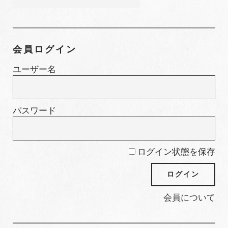
集
カ
テ
ゴ
会員ログイン
リ
ー
ユーザー名
パスワード
ログイン状態を保存
会員について