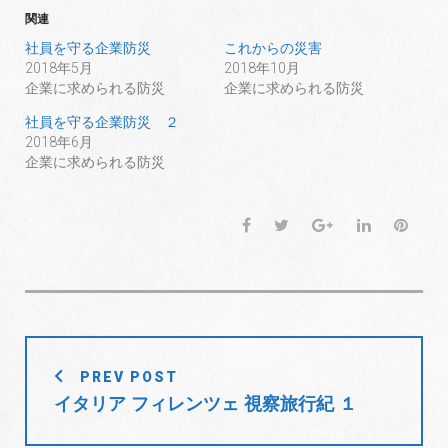
関連
社員を守る企業防災
これからの災害
2018年5月
2018年10月
企業に求められる防災
企業に求められる防災
社員を守る企業防災 ２
2018年6月
企業に求められる防災
F
T
G
L
P
a
w
o
i
i
c
i
o
n
n
e
t
g
k
t
b
t
l
e
e
o
e
e
d
r
投
o
r
+
I
e
PREV POST
稿
k
n
s
イタリア フィレンツェ 視察旅行紀 １
t
ナ
ビ