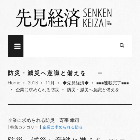
S
k
i
p
t
o
MENU
c
o
n
防災・減災へ意識と備えを
t
Home
2018
11月
◆先見経済◆
■■■連載完了■■■
e
fiber_manual_record
fiber_manual_record
fiber_manual_record
fiber_manual_record
企業に求められる防災
防災・減災へ意識と備えを
fiber_manual_record
fiber_manual_record
n
t
企業に求められる防災 寄宗 幸司
[ 特集カテゴリー ]
企業に求められる防災