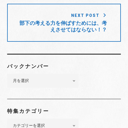
ゲ
ー
NEXT POST
シ
部下の考える力を伸ばすためには、考
ョ
えさせてはならない！？
ン
バックナンバー
バ
ッ
ク
ナ
ン
特集カテゴリー
バ
ー
特