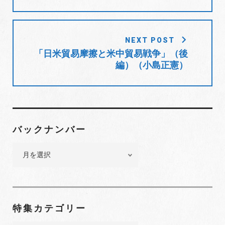
ゲ
ー
シ
NEXT POST
ョ
「日米貿易摩擦と米中貿易戦争」（後
編）（小島正憲）
ン
バックナンバー
バ
ッ
ク
ナ
ン
特集カテゴリー
バ
ー