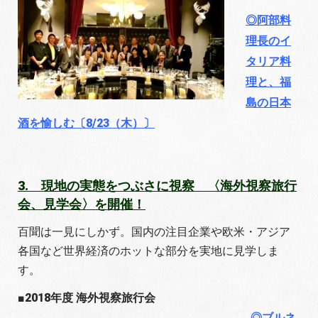
◎阿部料
理長のイ
タリア料
理と、福
島の日本
酒を愉しむ〔8/23（木）〕
3. 現地の実態をつぶさに視察 〈海外視察旅行
会、見学会〉を開催！
百聞は一見にしかず。国内の注目企業や欧米・アジア
各国など世界経済のホットな部分を実地に見学しま
す。
■2018年度 海外視察旅行会
◎ブルネ