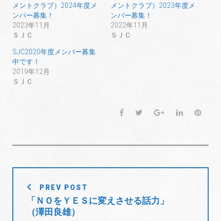
t
有
l
メントクラブ）2024年度メ
メントクラブ）2023年度メ
e
す
e
r
る
+
ンバー募集！
ンバー募集！
で
に
で
共
は
共
2023年11月
2022年11月
有
ク
有
ＳＪＣ
ＳＪＣ
(
リ
(
新
ッ
新
し
ク
し
SJC2020年度メンバー募集
い
し
い
ウ
て
ウ
中です！
ィ
く
ィ
2019年12月
ン
だ
ン
ド
さ
ド
ＳＪＣ
ウ
い
ウ
で
(
で
開
新
開
き
し
き
ま
い
ま
F
T
G
L
P
す
ウ
す
)
ィ
)
a
w
o
i
i
ン
ド
c
i
o
n
n
ウ
で
e
t
g
k
t
開
き
b
t
l
e
e
ま
す
o
e
e
d
r
)
投
o
r
+
I
e
PREV POST
稿
k
n
s
「ＮＯをＹＥＳに変えさせる話力」
t
ナ
（澤田良雄）
ビ