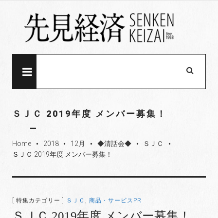
S
k
i
p
t
o
MENU
c
o
n
ＳＪＣ 2019年度 メンバー募集！
t
e
Home
2018
12月
◆清話会◆
ＳＪＣ
n
fiber_manual_record
fiber_manual_record
fiber_manual_record
fiber_manual_record
fiber_manual_record
ＳＪＣ 2019年度 メンバー募集！
t
[ 特集カテゴリー ]
ＳＪＣ
,
商品・サービスPR
ＳＪＣ 2019年度 メンバー募集！