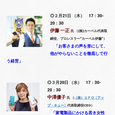
◎２月21日
（木）
17：30-
20：30
伊藤 一正
氏
（(株)カーベル代表取
締役、プロレスラー“カーベル伊藤”
）
「お客さまの声を形にして、
他がやらないことを徹底して行
う経営
」
◎３月20日
（水）
17：30-
20：30
中澤優子
氏
（
（株）ＵＰＱ〔アッ
プ・キュー〕
代表取締役CEO
）
「家電製品にかける若き女性