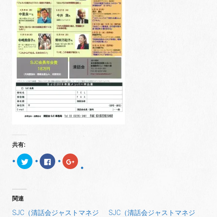
共有:
ク
F
ク
リ
a
リ
ッ
c
ッ
ク
e
ク
し
b
し
て
o
て
T
o
G
関連
w
k
o
i
で
o
t
共
g
SJC（清話会ジャストマネジ
SJC（清話会ジャストマネジ