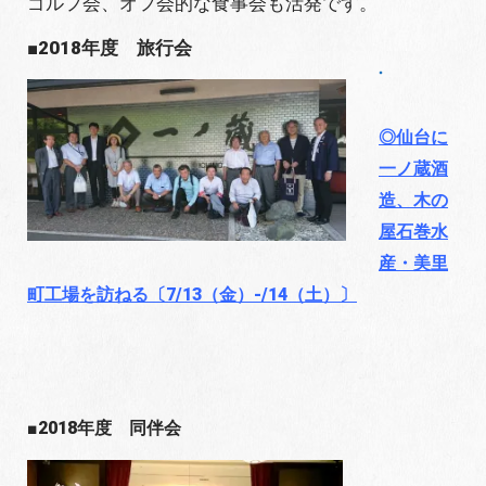
ゴルフ会、オフ会的な食事会も活発です。
■2018年度 旅行会
◎仙台に
一ノ蔵酒
造、木の
屋石巻水
産・美里
町工場を訪ねる〔7/13（金）-/14（土）〕
■2018年度 同伴会