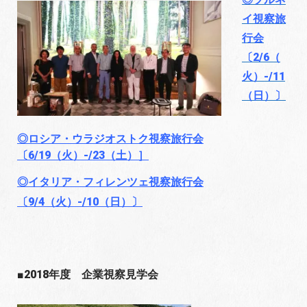
イ視察旅
行会
〔2/6（
火）-/11
（日）〕
◎ロシア・ウラジオストク視察旅行会
〔6/19（火）-/23（土）］
◎イタリア・フィレンツェ視察旅行会
〔9/4（火）-/10（日）〕
■2018年度 企業視察見学会