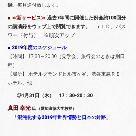
録
、毎月送付致します。
■
≪新サービス≫
過去7年間に開催した例会約100回分
（ＩＤ、パス
の講演録をウェブ上で閲覧できます。
ワード付与） ※順次アップ
■ 2019年度のスケジュール
【時間】 17:30～20:30（見学会、旅行会のときは別日
程）
【場所】 ホテルグランドヒル市ヶ谷、渋谷東急ＲＥＩ
ホテル、他
◎1月31日（木） 17：30-20：30
真田 幸光
氏
（
愛知淑徳大学教授
）
「混沌化する2019年世界情勢と日本の針路
」