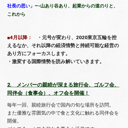
社長の思い
」
—-山あり谷あり、起業からの道のりと、
これから
■4月以降：
・元号が変わり、2020東京五輪を控
えるなか、それ以降の経済情勢と持続可能な経営の
あり方にフォーカスします。
・激変する国際情勢を読み解いていきます。
2. メンバーの親睦が深まる旅行会、ゴルフ会、
同伴会（食事会）、オフ会を開催！
毎年一回、親睦旅行会で国内の旬な場所を訪問。
また優雅な雰囲気の中で食と文化に触れる同伴会を
開催。