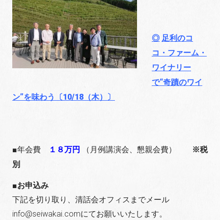
◎
足利のコ
コ・ファーム・
ワイナリー
で“奇蹟のワイ
ン”を味わう〔10/18（木）〕
■年会費
１８万円
（月例講演会、懇親会費）
※税
別
■お申込み
下記を切り取り、清話会オフィスまでメール
info@seiwakai.comにてお願いいたします。