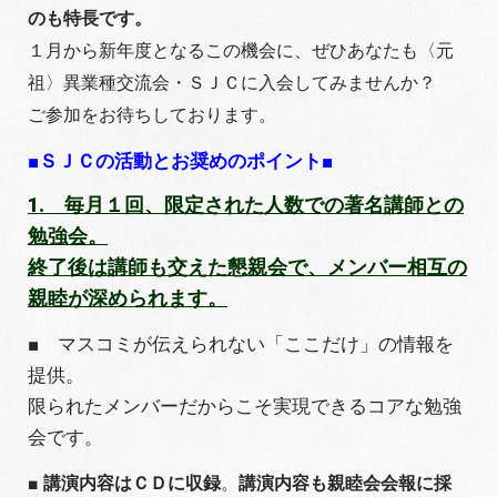
のも特長です。
１月から新年度となるこの機会に、ぜひあなたも〈元
祖〉異業種交流会・ＳＪＣに入会してみませんか？
ご参加をお待ちしております。
■ＳＪＣの活動とお奨めのポイント■
1. 毎月１回、限定された人数での著名講師との
勉強会。
終了後は講師も交えた懇親会で、メンバー相互の
親睦が深められます。
■ マスコミが伝えられない「ここだけ」の情報を
提供。
限られたメンバーだからこそ実現できるコアな勉強
会です。
■
講演内容はＣＤに収録
。
講演内容も親睦会会報に採