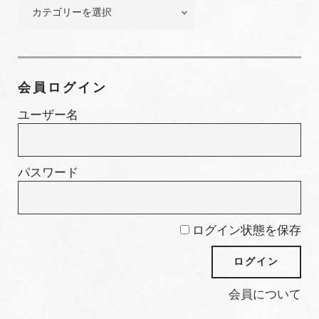
特
集
カ
テ
ゴ
会員ログイン
リ
ー
ユーザー名
パスワード
ログイン状態を保存
会員について