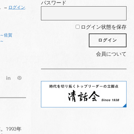
パスワード
。→
ログイン
.
ログイン状態を保存
～佐賀
～
会員について
G
L
P
o
i
i
o
n
n
g
k
t
l
e
e
e
d
r
+
I
e
n
s
1993年
t