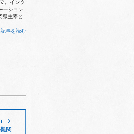
独立。インク
モーション
岡県主宰と
の記事を読む
ST
の難関