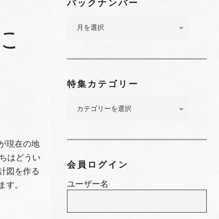
バックナンバー
バ
に
ッ
ク
ナ
ン
バ
特集カテゴリー
ー
特
集
カ
テ
が現在の地
ゴ
まちはどうい
リ
会員ログイン
計図を作る
ー
ユーザー名
ます。