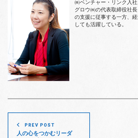
㈱ベンチャー・リンク入社。
グロウ㈱の代表取締役社長
の支援に従事する一方、経
しても活躍している。
投
PREV POST
稿
人の心をつかむリーダ