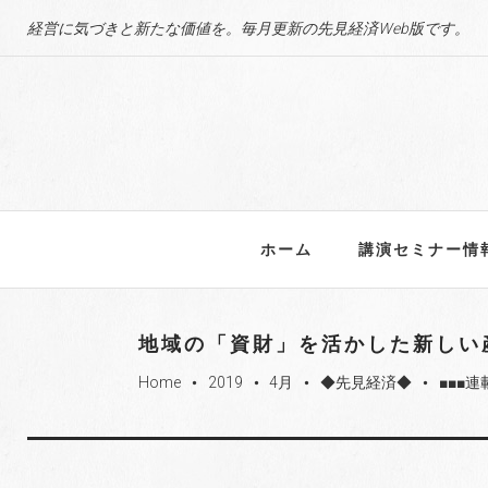
S
経営に気づきと新たな価値を。毎月更新の先見経済Web版です。
k
i
p
t
o
c
o
n
ホーム
講演セミナー情
t
e
n
地域の「資財」を活かした新しい
t
Home
2019
4月
◆先見経済◆
■■■連
fiber_manual_record
fiber_manual_record
fiber_manual_record
fiber_manual_record