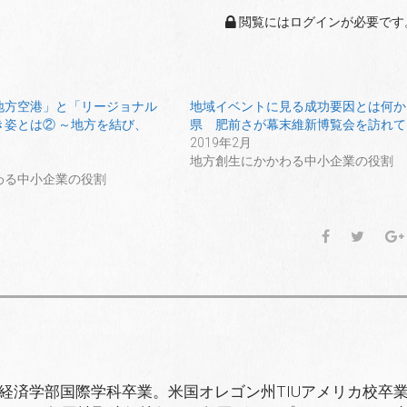
閲覧にはログインが必要です
地方空港」と「リージョナル
地域イベントに見る成功要因とは何か
き姿とは② ～地方を結び、
県 肥前さが幕末維新博覧会を訪れて
2019年2月
地方創生にかかわる中小企業の役割
わる中小企業の役割
F
T
a
w
c
i
e
t
b
t
o
e
o
r
k
済学部国際学科卒業。米国オレゴン州TIUアメリカ校卒業。