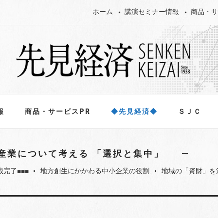
ホーム
講演セミナー情報
商品・サ
報
商品・サービスPR
◆先見経済◆
ＳＪＣ
産業について考える 「選択と集中」
載完了■■■
地方創生にかかわる中小企業の役割
地域の「資財」を
fiber_manual_record
fiber_manual_record