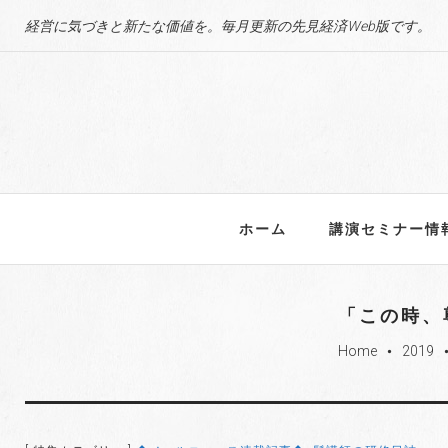
S
経営に気づきと新たな価値を。毎月更新の先見経済Web版です。
k
i
p
t
o
c
o
n
ホーム
講演セミナー情
t
e
n
「この時、
t
Home
2019
fiber_manual_record
fiber_manual_rec