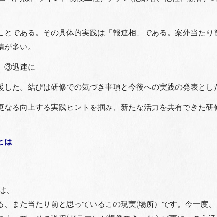
ことである。その具体的実践は「報連相」である。案外当たり
精が多い。
 ③迅速に
援した。結びは研修での気づき事項と今後への実践の発表とし
更なる向上する実践ヒントを掴み、新たな活力を共有できた研
とは
は、
る、また当たり前と思っているこの現実(場所）です。今一度、