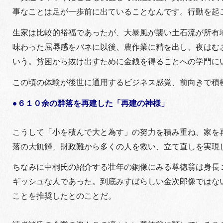
事なことは足が一歩前に出ていることなんです。行動を
生家は比較的裕福であったが、大暴風が襲い土石流が所有
味わった屈辱感をバネに以後、農作業に精を出し、夜はむ
いう。貧困から抜け出すために金銭を得ることへの学門に
この頃の体験が後世に通用するビジネス感覚、前向きで積
●６１０余の群落を再建した「再建の神様」
こうして「小を積んで大と為す」の努力を積み重ね、家を
落の大飢饉、財政難から多くの人を救い、立て直しを実現
ちなみに中桐氏の紹介する壮年の銅像にみる尊徳翁は身長
ギッシュな人であった。到底みすぼらしい金次郎像ではな
ことを推奨したとのことだ。