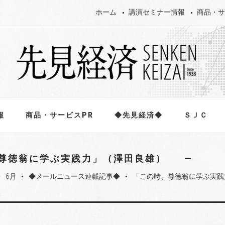
ホーム
講演セミナー情報
商品・サ
報
商品・サービスPR
◆先見経済◆
ＳＪＣ
尊徳翁に学ぶ実践力」（澤田良雄）
6月
◆メールニュース連載記事◆
「この時、尊徳翁に学ぶ実践
ord
fiber_manual_record
fiber_manual_record