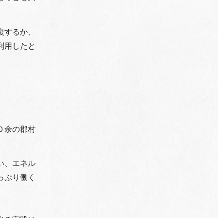
す」
復するか、
利用したと
０余の郡村
い、エネル
っぷり働く