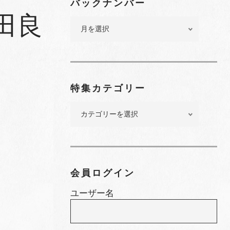
バックナンバー
田良
バ
ッ
ク
ナ
ン
バ
特集カテゴリー
ー
特
集
カ
テ
ゴ
リ
会員ログイン
ー
ユーザー名