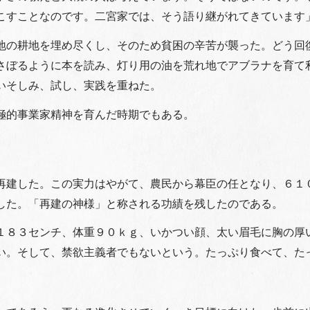
起こすことなのです。二宮家では、そう語り継がれてきていま
地の耕地を埋め尽くし、そのため貧困の辛苦が襲った。どう回
さぼるように本を読み、灯り用の油を荒れ地でアブラナを育て
いそしみ、試し、実践を重ねた。
極的事業家精神を育んだ時期でもある。
再建した。この実力はやがて、農民から幕臣の任となり、６１
した。「再建の神様」と称される功績を残したのである。
１８３センチ、体重９０ｋｇ、いかつい顔、太い眉毛に胸の厚
い。そして、禁欲主義者でもないという。たっぷり食べて、た