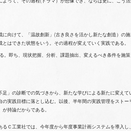
によって、その過程(ドラマ）が想像でき、ならば更に、こう活
成に向けて、「温故創新」(古き良さを活かし新たな創造）の施
成とはできた状態をいう。その過程が変えていく実践である。
なる。即ち、現状把握、分析、課題抽出、変えるべき条件を施策
不足」の診断での気づきから、新たな学びによる新たに変えて
自の実践目標に落とし込む。以後、半年間の実践管理をストー
」が持論だからである。
あるＣ工業社では、今年度から年度事業計画システムを導入し