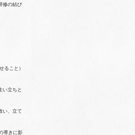
研修の結び
。
せること）
生い立ちと
救い、立て
の導きに影