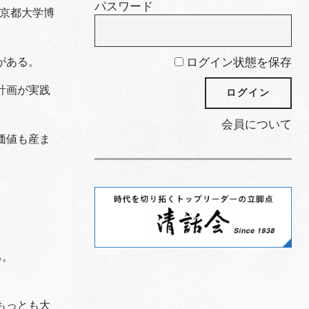
パスワード
･京都大学博
ログイン状態を保存
がある。
計画が実践
会員について
価値も産ま
る。
もっとも大