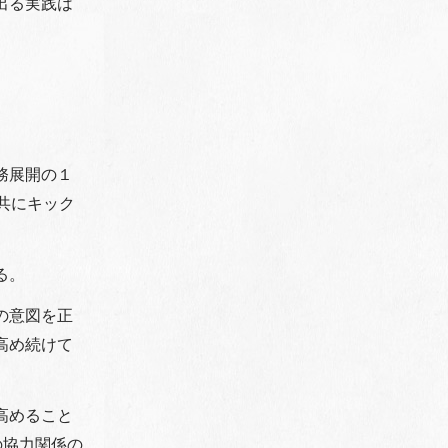
出る実践は
務展開の１
共にキック
る。
の意図を正
高め続けて
高めること
の協力関係の