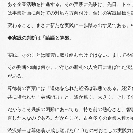
ある企業活動を推進する。その実践に先駆け、先日、トッ
は事業計画に向けての対応を方向付け、個別の実践目標を
変わること、まさに新たな実践に一歩踏み出す足である。
◆実践の判断は「論語と算盤」
実践。そのことは闇雲に取り組むわけではない。ましてや
その判断の軸は何か。ご存じの新札の人物画に選ばれた渋
がある。
尊徳翁の言葉には「道徳を忘れた経済は罪悪である。経済
共に培われた「実務能力」と、遙か遠く、大きく、そして
だからこそ幾多の困難にあっても、持ち前の熱心さと、智
直した人なのである。だからこそ、古今多くの企業人達が
渋沢栄一は尊徳翁が成し遂げた6１0もの村おこしの実践