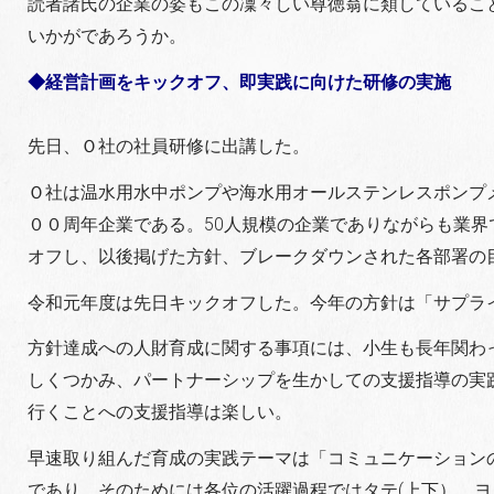
読者諸氏の企業の姿もこの凜々しい尊徳翁に類しているこ
いかがであろうか。
◆経営計画をキックオフ、即実践に向けた研修の実施
先日、Ｏ社の社員研修に出講した。
Ｏ社は温水用水中ポンプや海水用オールステンレスポンプ
００周年企業である。50人規模の企業でありながらも業
オフし、以後掲げた方針、ブレークダウンされた各部署の
令和元年度は先日キックオフした。今年の方針は「サプラ
方針達成への人財育成に関する事項には、小生も長年関わ
しくつかみ、パートナーシップを生かしての支援指導の実
行くことへの支援指導は楽しい。
早速取り組んだ育成の実践テーマは「コミュニケーション
であり、そのためには各位の活躍過程ではタテ(上下）、ヨ