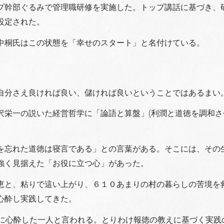
プ幹部ぐるみで管理職研修を実施した。トップ講話に基づき、
設定された。
中桐氏はこの状態を「幸せのスタート」と名付けている。
自分さえ良ければ良い、儲ければ良いということではあるまい
沢栄一の説いた経営哲学に「論語と算盤」(利潤と道徳を調和さ
を忘れた道徳は寝言である」との言葉がある。そこには、その
強く見据えた「お役に立つ心」があった。
恵と、粘りで這い上がり、６１０あまりの村の暮らしの苦境を
心酔し実践してきた。
力に心酔した一人と言われる。とりわけ報徳の教えに基づく実践