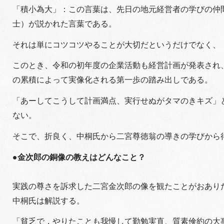
「積小為大」：この言葉は、先日の地元経営者の学びの仲間
士）が説かれた言葉である。
それは単にコツコツやることが大切だというだけでなく、
このとき、令和の初年度の企業活動も経営計画が発表され
の累積によって実像化される第一歩の踏み出しである。
「あーしてこうして計画満点、実行せぬがタマのきキズ」
ない。
そこで、折良く、中桐氏から二宮尊徳翁の導きの学びから
●金次郎の銅像の教えはどんなこと？
実践の尊さを訴求した二宮金次郎の像を観たことがおありだ
中桐氏は解説する。
「貧乏で，やりたことも我慢して勤勉実直、質素倹約の大