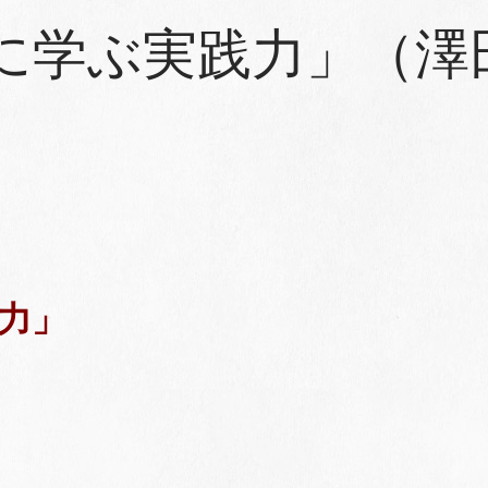
に学ぶ実践力」（澤
力」