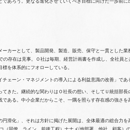
とであろう。更なる進化させていくべき目標に向けた一歩前に
メーカーとして、製品開発、製造、販売、保守と一貫とした業
界での存在は見事。Ｏ社は毎期、経営計画書を作成し、全社員と
目標を体系的にフオローしている。
イチェーン・マネジメントの導入による利益意識の改善」であ
ってきた。継続的な関わりはＯ社長の想い、そしてＵ統括部長
践である。中小企業だからこそ、一隅を照らす存在感の強さを
の円滑化」、それは方針に掲げた展開は、全体最適の総合力を
コ（同僚、ライン、前後工程）ナナメ(他部署、他社、顧客）