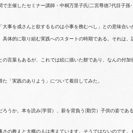
で主催したセミナー講師・中桐万里子氏(二宮尊徳7代目子孫
「大事を成さんと欲するものは小事を務むべし」との意味合い
、具体的に取り組む実践へのスタートの時期である。それは、
との言葉もあるが、これでは絵に描いた餅であり、なんの付加
得た「実践のありよう」について着目してみた。
ろうか。本を読み(学習）、薪を背負う(勤労）子供の姿であ
事さの教えと大概の人は考えています。そうではないのです。