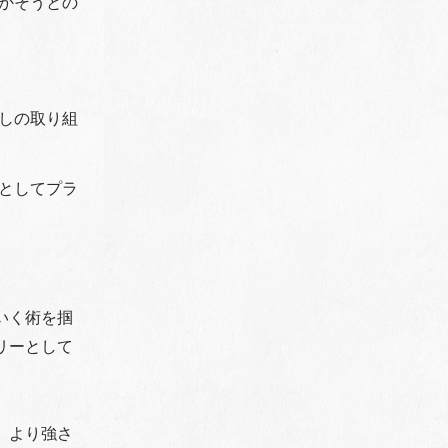
かそうとの
しの取り組
としてプラ
いく術を掴
リーとして
、より強さ