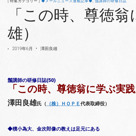
[ 特集カテゴリー ]
◆メールニュース連載記事◆
,
鬚講師の研修日誌
「この時、尊徳翁
雄）
2019年6月
澤田良雄
鬚講師の研修日誌(50)
「この時、尊徳翁に学ぶ実践
澤田良雄
氏（
（株）ＨＯＰＥ
代表取締役）
◆積小為大、金次郎像の教えは足元にある