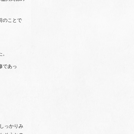
前のことで
た。
修であっ
しっかりみ