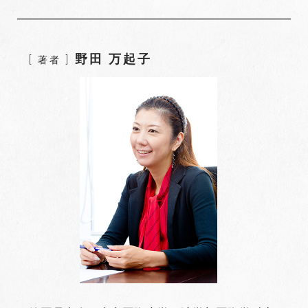
c
i
o
n
n
e
t
g
k
t
b
t
l
e
e
o
e
e
d
r
野田 万起子
[ 著者 ]
o
r
+
I
e
k
n
s
t