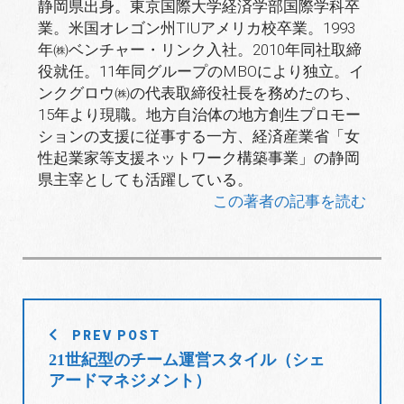
静岡県出身。東京国際大学経済学部国際学科卒
業。米国オレゴン州TIUアメリカ校卒業。1993
年㈱ベンチャー・リンク入社。2010年同社取締
役就任。11年同グループのMBOにより独立。イ
ンクグロウ㈱の代表取締役社長を務めたのち、
15年より現職。地方自治体の地方創生プロモー
ションの支援に従事する一方、経済産業省「女
性起業家等支援ネットワーク構築事業」の静岡
県主宰としても活躍している。
この著者の記事を読む
投
PREV POST
稿
21世紀型のチーム運営スタイル（シェ
ナ
アードマネジメント）
ビ