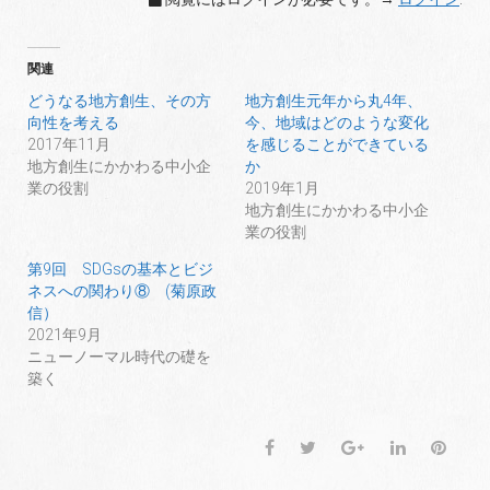
関連
どうなる地方創生、その方
地方創生元年から丸4年、
向性を考える
今、地域はどのような変化
2017年11月
を感じることができている
地方創生にかかわる中小企
か
業の役割
2019年1月
地方創生にかかわる中小企
業の役割
第9回 SDGsの基本とビジ
ネスへの関わり⑧ (菊原政
信）
2021年9月
ニューノーマル時代の礎を
築く
F
T
G
L
P
a
w
o
i
i