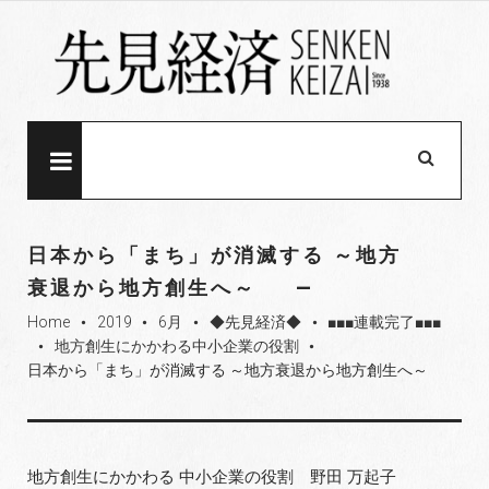
S
k
i
p
t
o
MENU
c
o
n
日本から「まち」が消滅する ～地方
t
衰退から地方創生へ～
e
Home
2019
6月
◆先見経済◆
■■■連載完了■■■
n
fiber_manual_record
fiber_manual_record
fiber_manual_record
fiber_manual_record
地方創生にかかわる中小企業の役割
t
fiber_manual_record
fiber_manual_record
日本から「まち」が消滅する ～地方衰退から地方創生へ～
地方創生にかかわる 中小企業の役割 野田 万起子