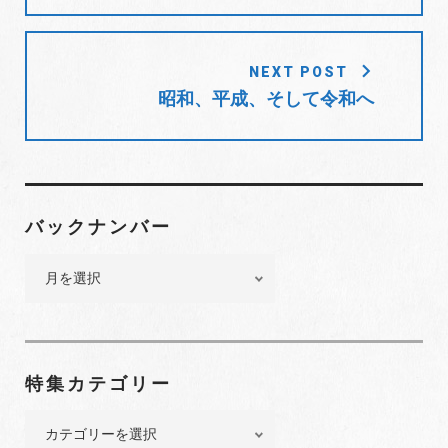
ゲ
ー
シ
NEXT POST
ョ
昭和、平成、そして令和へ
ン
バックナンバー
バ
ッ
ク
ナ
ン
特集カテゴリー
バ
ー
特
集