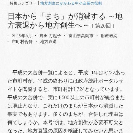
[ 特集カテゴリー ]
地方創生にかかわる中小企業の役割
日本から「まち」が消滅する ～地
方衰退から地方創生へ～
[ 第20回 ]
2019年6月
野田 万起子
富山県高岡市
財政破綻
市町村合併
地方衰退
平成の大合併一覧によると、平成11年は3,232あっ
た市町村が、平成の終わりには政府統計ポータルサ
イトを閲覧すると、市町村計1,724となっています。
平成の大合併で、実に1,500以上の市町村が統合また
は廃止となり、これだけのまちが日本から消滅した
事実でもあります。多くのまちが、合併した理由は
何でしょうか。本号では、地方創生が必要不可欠と
なった、地方衰退の原因を検証してみたいと思いま