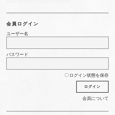
カ
テ
ゴ
会員ログイン
リ
ー
ユーザー名
パスワード
ログイン状態を保存
会員について