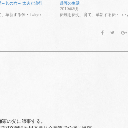
踊～其の六～ 太夫と流行
遊郭の生活
2019年5月
、革新する伝・Tokyo
伝統を伝え、育て、革新する伝・Toky
F
T
a
w
c
i
e
t
b
t
o
e
o
r
k
踊家の父に師事する。
で国立劇場や日本橋公会堂等で公演に出演。