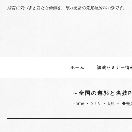
S
経営に気づきと新たな価値を。毎月更新の先見経済Web版です。
k
i
p
t
o
c
o
n
ホーム
講演セミナー情
t
e
n
～全国の遊郭と名妓P
t
Home
2019
6月
◆先
fiber_manual_record
fiber_manual_record
fiber_manual_record