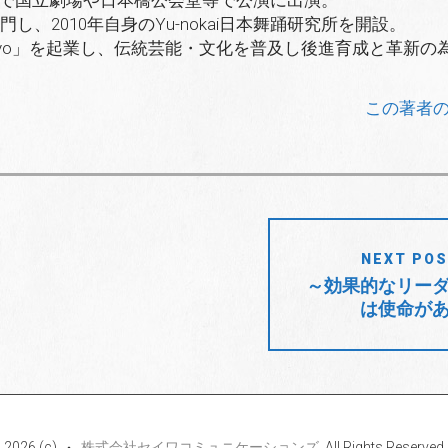
門し、2010年自身のYu-nokai日本舞踊研究所を開設。
okyo」を起業し、伝統芸能・文化を普及し後進育成と革新の
この著者
NEXT PO
～効果的なリー
は使命が
2026 (c)
株式会社セイワコミュニケーションズ
. All Rights Reserved