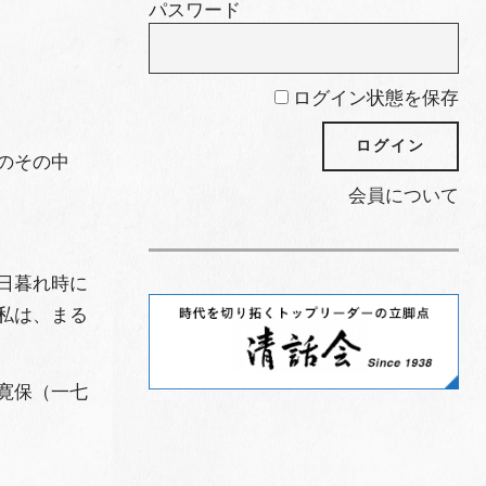
パスワード
ログイン状態を保存
のその中
会員について
日暮れ時に
私は、まる
寛保（一七