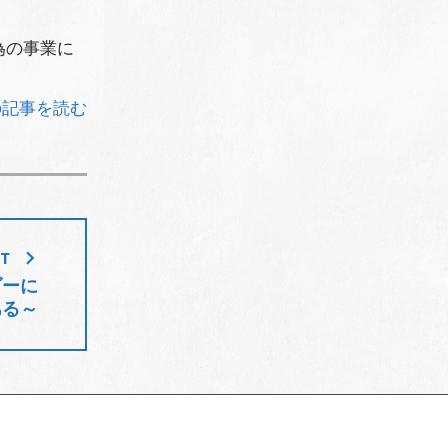
為の事業に
の記事を読む
ST
ダーに
ある～