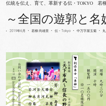
伝統を伝え、育て、革新する伝・TOKYO 若
～全国の遊郭と名妓P
2019年6月
若柳 尚雄里
伝・Tokyo
中万字屋玉菊
丸