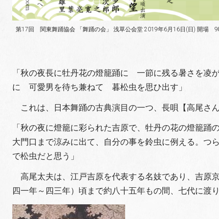
第17回 関東舞踊協会 「舞踊の会」 浅草公会堂 2019年6月16日(日) 開場 9
「秋の夜長に牡丹花の燈籠踊に 一節に残る暑さを凌
に 可愛男を待ち兼ねて 暮松虫を思ひ出す」
これは、日本舞踊の古典演目の一つ、長唄【高尾さん
「秋の夜に燈籠に彩られた吉原で、牡丹の花の燈籠踊
大門口まで涼みに出て、自分の事を鈴虫に例える。つ
で松虫だと思う」
高尾太夫は、江戸吉原を代表する名妓であり、吉原京
四一年～四三年）頃まで約八十五年もの間、七代に渡