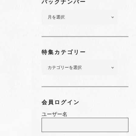
バックナンバー
バ
ッ
ク
ナ
ン
バ
特集カテゴリー
ー
特
集
カ
テ
ゴ
リ
会員ログイン
ー
ユーザー名