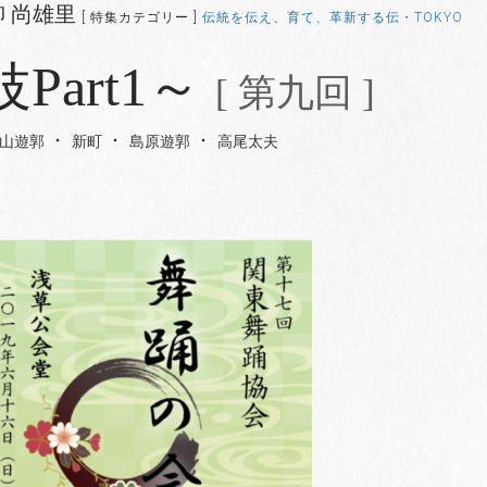
柳 尚雄里
[ 特集カテゴリー ]
伝統を伝え、育て、革新する伝・TOKYO
art1～
[ 第九回 ]
山遊郭
新町
島原遊郭
高尾太夫