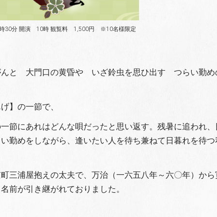
時30分 開演 10時 観覧料 1,500円 ※10名様限定
がんと 大門口の黄昏や いざ鈴虫を思ひ出す つらい勤め
げ】の一節で、
の一節にあれはどんな唄だったと思い返す。残暑に追われ、
らい勤めをしながら、逢いたい人を待ち兼ねて日暮れを待つ
町三浦屋抱えの太夫で、万治（一六五八年～六〇年）から
り名前が引き継がれておりました。