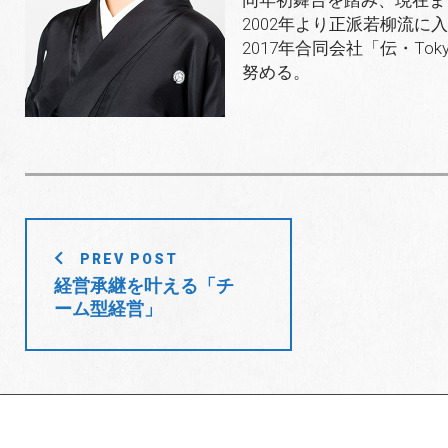
2002年より正派若柳流に入
2017年合同会社「伝・T
努める。
投
PREV POST
稿
経営承継を叶える「チ
ーム型経営」
ナ
ビ
ゲ