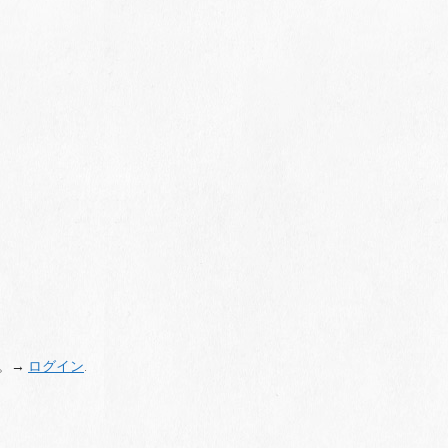
。→
ログイン
.