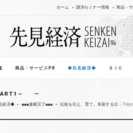
ホーム
講演セミナー情報
商品・サ
報
商品・サービスPR
◆先見経済◆
ＳＪＣ
ART1～
見経済◆
■■■連載完了■■■
伝統を伝え、育て、革新する伝・Toky
fiber_manual_record
fiber_manual_record