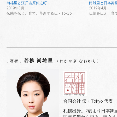
尚雄里と江戸吉原仲之町
尚雄里と日本舞
2019年3月
2019年4月
伝統を伝え、育て、革新する伝・Tokyo
伝統を伝え、育て
若柳 尚雄里
[ 著者 ]
（わかやぎ なおゆり）
合同会社 伝・Tokyo 代表
札幌出身。2歳より日本舞
同年初舞台を踏み、現在ま