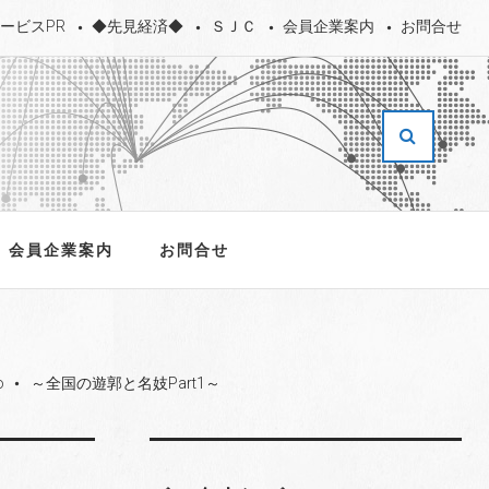
ービスPR
◆先見経済◆
ＳＪＣ
会員企業案内
お問合せ
会員企業案内
お問合せ
o
～全国の遊郭と名妓Part1～
fiber_manual_record