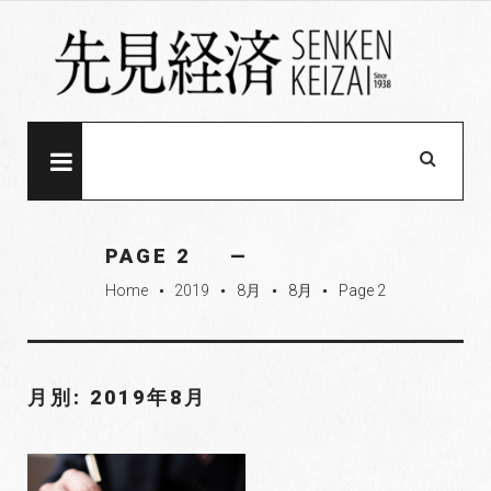
S
k
i
p
t
o
MENU
c
o
n
PAGE 2
t
Home
2019
8月
8月
Page 2
e
fiber_manual_record
fiber_manual_record
fiber_manual_record
fiber_manual_record
n
t
月別: 2019年8月