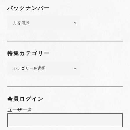
ビ
バックナンバー
ゲ
バ
ー
ッ
シ
ク
ョ
ナ
ン
ン
特集カテゴリー
バ
ー
特
集
カ
テ
ゴ
会員ログイン
リ
ー
ユーザー名