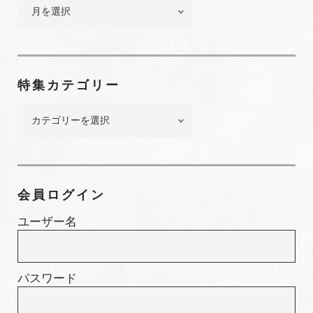
バ
ッ
ク
ナ
ン
特集カテゴリー
バ
ー
特
集
カ
テ
ゴ
会員ログイン
リ
ー
ユーザー名
パスワード