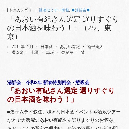
[ 特集カテゴリー ]
講演セミナー情報
,
◆清話会◆
「あおい有紀さん選定 選りすぐり
の日本酒を味わう！」（2/7、東
京）
2019年12月
日本酒
あおい有紀
南部美人
満寿泉
七賢
車坂
奈良萬
梵
清話会 令和2年 新春特別例会・懇親会
「あおい有紀さん選定 選りすぐり
の日本酒を味わう！」
■酒サムライ叙任、様々な日本酒イベントや酒蔵ツアー
などで大活躍の
あおい有紀
さん選りすぐりのお酒を、
あおいさんの選定の理由や、お酒の特長などお話を聞