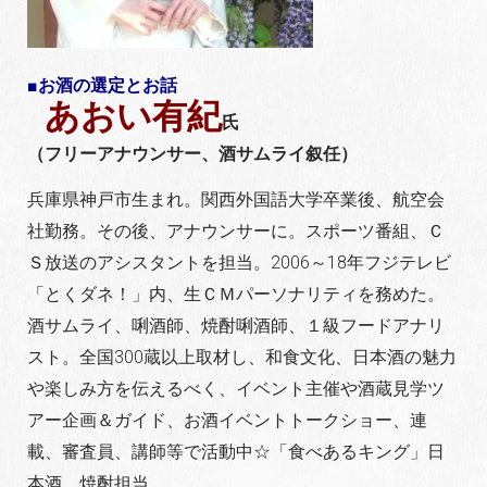
■お酒の選定とお話
あおい有紀
氏
（フリーアナウンサー、酒サムライ叙任）
兵庫県神戸市生まれ。関西外国語大学卒業後、航空会
社勤務。その後、アナウンサーに。スポーツ番組、Ｃ
Ｓ放送のアシスタントを担当。2006～18年フジテレビ
「とくダネ！」内、生ＣＭパーソナリティを務めた。
酒サムライ、唎酒師、焼酎唎酒師、１級フードアナリ
スト。全国300蔵以上取材し、和食文化、日本酒の魅力
や楽しみ方を伝えるべく、イベント主催や酒蔵見学ツ
アー企画＆ガイド、お酒イベントトークショー、連
載、審査員、講師等で活動中☆「食べあるキング」日
本酒、焼酎担当。