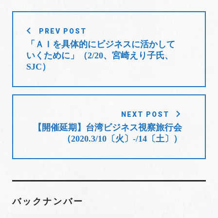
す
b
t
l
e
e
)
o
e
e
d
r
投
o
r
+
I
e
PREV POST
稿
k
n
s
「ＡＩを具体的にビジネスに活かして
t
ナ
いくために」（2/20、宮崎えり子氏、
ビ
SJC）
ゲ
ー
シ
ョ
NEXT POST
【開催延期】台湾ビジネス視察旅行会
ン
（2020.3/10〔火〕-/14〔土〕）
バックナンバー