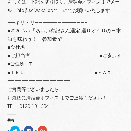
もしくは、下記を切り取り、清話会オフィスまでメー
ル info@seiwakai.com にてお願いいたします。
——キリトリ—————————————–
■2020. 2/7「あおい有紀さん選定 選りすぐりの日本
酒を味わう！」参加希望
■会社名
■ご担当者
■ご参加者
■ご住所 〒
■ＴＥＬ ■ＦＡＸ
——————————————————
ご質問等ございましたら、
お気軽に清話会オフィス までご連絡ください！
TEL 0120-181-334
共有:
ク
F
ク