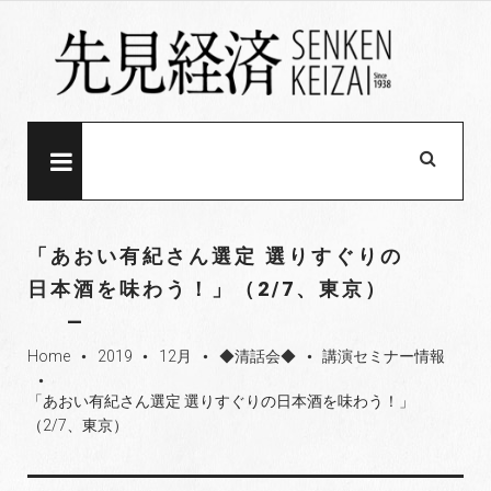
S
k
i
p
t
o
MENU
c
o
n
「あおい有紀さん選定 選りすぐりの
t
日本酒を味わう！」（2/7、東京）
e
n
t
Home
2019
12月
◆清話会◆
講演セミナー情報
fiber_manual_record
fiber_manual_record
fiber_manual_record
fiber_manual_record
fiber_manual_record
「あおい有紀さん選定 選りすぐりの日本酒を味わう！」
（2/7、東京）