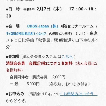
2月7日（木） 17：00～18：
■日 時
令和2年
30
■会 場
CDSS Japan（株）
6階セミナールーム
（
（ＪＲ・東京
千代田区神田和泉町1-12-17
久保田ビル６階）
メトロ日比谷線「秋葉原」駅 昭和通り口下車徒歩4
分）
■参加費
(清話会会員システム は
こちら
）
清話会会員 会員証1枚につき１名無料
（法人会員は2
名様無料）
会員同伴者・購読会員 2,000円
一 般 5,000円 （各税込、おつまみ付き）
■お申込み
清話会ＨＰ右上の
「お申込みはコチラ」
からどうぞ。