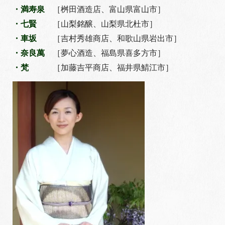
・満寿泉
［桝田酒造店、富山県富山市］
・七賢
［山梨銘醸、山梨県北杜市］
・車坂
［吉村秀雄商店、和歌山県岩出市］
・奈良萬
［夢心酒造、福島県喜多方市］
・梵
［加藤吉平商店、福井県鯖江市］