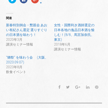
リ
a
リ
ッ
c
ッ
ク
e
ク
し
b
し
て
o
て
T
o
G
関連
w
k
o
i
で
o
t
共
g
新春特別例会・懇親会 あお
女性・国際利き酒師選定の
t
有
l
い有紀さん選定 選りすぐり
日本各地の逸品日本酒を愉
e
す
e
r
る
+
の日本酒を味わう！
しむ！(8/8、馬宮加奈氏、
で
に
で
共
は
共
2020年3月
東京)
有
ク
有
講演セミナー情報
2018年6月
(
リ
(
新
ッ
新
講演セミナー情報
し
ク
し
い
し
い
ウ
て
ウ
“獺祭” を味わう会 (大阪、
ィ
く
ィ
2023.09.07)
ン
だ
ン
ド
さ
ド
2023年8月
ウ
い
ウ
で
(
で
飲食イベント
開
新
開
き
し
き
ま
い
ま
す
ウ
す
)
ィ
)
F
T
G
L
P
ン
ド
a
w
o
i
i
ウ
で
c
i
o
n
n
開
き
e
t
g
k
t
ま