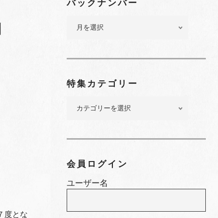
バックナンバー
」
バ
ッ
ク
ナ
ン
バ
特集カテゴリー
ー
特
集
カ
テ
ゴ
リ
会員ログイン
ー
ユーザー名
７度とな