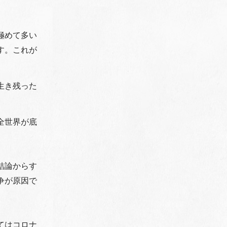
極めて多い
す。これが
生き残った
全世界が底
結論からす
争が原因で
てはコロナ