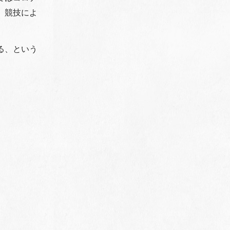
、競技によ
る、という