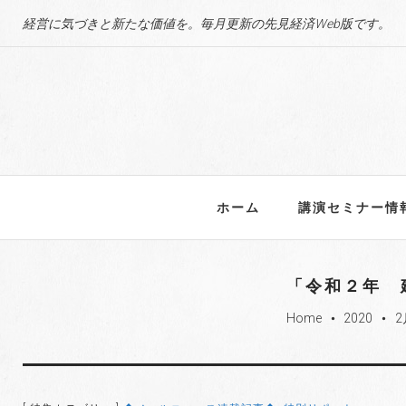
S
経営に気づきと新たな価値を。毎月更新の先見経済Web版です。
k
i
p
t
o
c
o
n
ホーム
講演セミナー情
t
e
n
「令和２年 
t
Home
2020
2
fiber_manual_record
fiber_manual_record