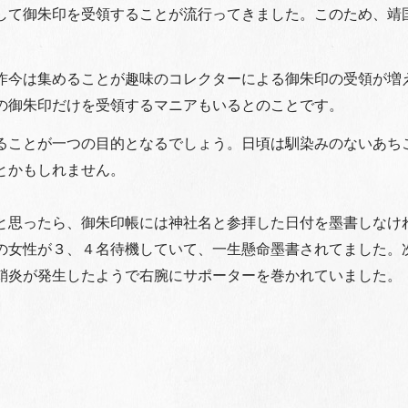
して御朱印を受領することが流行ってきました。このため、靖
昨今は集めることが趣味のコレクターによる御朱印の受領が増
の御朱印だけを受領するマニアもいるとのことです。
ることが一つの目的となるでしょう。日頃は馴染みのないあち
とかもしれません。
と思ったら、御朱印帳には神社名と参拝した日付を墨書しなけ
の女性が３、４名待機していて、一生懸命墨書されてました。
鞘炎が発生したようで右腕にサポーターを巻かれていました。