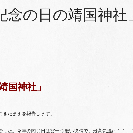
記念の日の靖国神社
靖国神社」
てきたままを報告します。
でした。今年の同じ日は雲一つ無い快晴で、最高気温は１１．