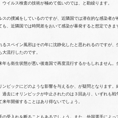
、ウイルス検査の技術が極めて低いのでは、と勘繰ります。
ルスの撲滅をしているのですが、近隣国では潜在的な感染者が
ても、近隣国では時間差をおいて感染が暴発すると想定できま
れるスペイン風邪はその年に沈静化したと思われるのですが、
も大流行したのです。
来年も衛生状態が悪い後進国で再度流行するかもしれません。
リンピックにどのような影響を与えるか、が疑問となります。
。過去にオリンピックが中止されたのは３回あり、いずれも戦
て来年開催することはあり得ないでしょう。
手の受入れを断ることもあるでしょう。また、外国選手によっ