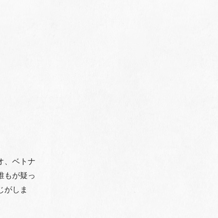
オ、ベトナ
誰もが疑っ
じがしま