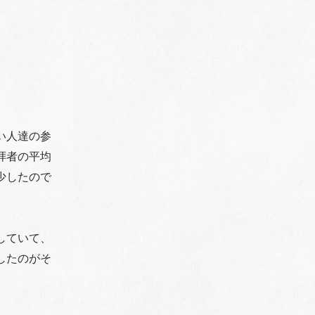
い人達の参
拝者の平均
少したので
していて、
したのがそ