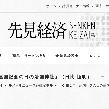
ホーム
講演セミナー情報
商品・サ
報
商品・サービスPR
◆先見経済◆
ＳＪＣ
建国記念の日の靖国神社」（日比 恆明）
月
◆メールニュース連載記事◆
「令和２年 建国記念の日の靖国
fiber_manual_record
fiber_manual_record