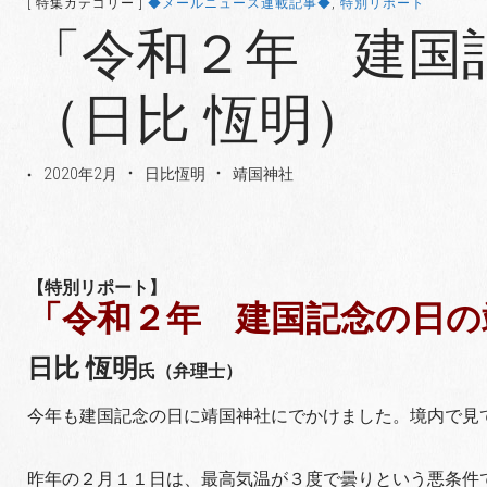
[ 特集カテゴリー ]
◆メールニュース連載記事◆
,
特別リポート
「令和２年 建国
（日比 恆明）
2020年2月
日比恆明
靖国神社
【特別リポート】
「令和２年 建国記念の日の
日比 恆明
氏（弁理士）
今年も建国記念の日に靖国神社にでかけました。境内で見
昨年の２月１１日は、最高気温が３度で曇りという悪条件