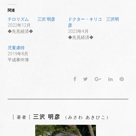
関連
テロリズム 三沢 明彦
ドクター・キリコ 三沢明
2022年12月
彦
◆先見経済◆
2023年4月
◆先見経済◆
児童虐待
2019年8月
平成事件簿
F
T
G
L
P
a
w
o
i
i
c
i
o
n
n
e
t
g
k
t
b
t
l
e
e
o
e
e
d
r
三沢 明彦
[ 著者 ]
（みさわ あきひこ）
o
r
+
I
e
k
n
s
t