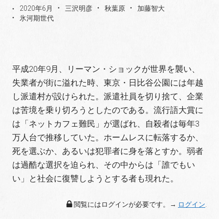
2020年6月
三沢明彦
秋葉原
加藤智大
氷河期世代
平成20年9月、リーマン・ショックが世界を襲い、
失業者が街に溢れた時、東京・日比谷公園には年越
し派遣村が設けられた。派遣社員を切り捨て、企業
は苦境を乗り切ろうとしたのである。流行語大賞に
は「ネットカフェ難民」が選ばれ、自殺者は毎年3
万人台で推移していた。ホームレスに転落するか、
死を選ぶか、あるいは犯罪者に身を落とすか。弱者
は過酷な選択を迫られ、その中からは「誰でもい
い」と社会に復讐しようとする者も現れた。
閲覧にはログインが必要です。→
ログイン
.