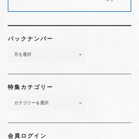
バックナンバー
バ
ッ
ク
ナ
ン
特集カテゴリー
バ
ー
特
集
カ
テ
ゴ
会員ログイン
リ