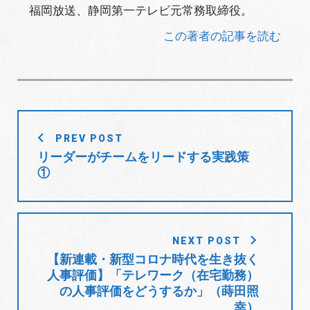
福岡放送、静岡第一テレビ元常務取締役。
この著者の記事を読む
投
PREV POST
稿
リーダーがチームをリードする実践策
ナ
①
ビ
ゲ
ー
シ
NEXT POST
ョ
【新連載・新型コロナ時代を生き抜く
人事評価】「テレワーク（在宅勤務）
ン
の人事評価をどうするか」（蒔田照
幸）