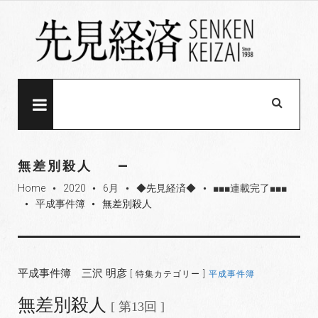
S
k
i
p
t
o
MENU
c
o
n
無差別殺人
t
Home
2020
6月
◆先見経済◆
■■■連載完了■■■
e
fiber_manual_record
fiber_manual_record
fiber_manual_record
fiber_manual_record
平成事件簿
無差別殺人
fiber_manual_record
fiber_manual_record
n
t
平成事件簿 三沢 明彦
[ 特集カテゴリー ]
平成事件簿
無差別殺人
[ 第13回 ]