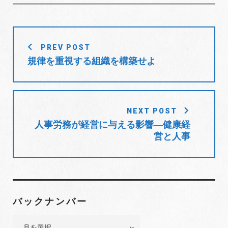
投
PREV POST
稿
規律を重視する組織を構築せよ
ナ
ビ
ゲ
ー
NEXT POST
シ
人事労務が経営に与える影響―健康経
ョ
営と人事
ン
バックナンバー
バ