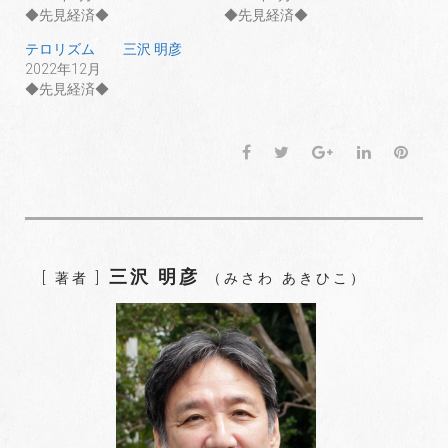
◆先見経済◆
◆先見経済◆
テロリズム 三沢 明彦
2022年12月
◆先見経済◆
F
T
G
L
P
a
w
o
i
i
c
i
o
n
n
e
t
g
k
t
b
t
l
e
e
o
e
e
d
r
三沢 明彦
[ 著者 ]
（みさわ あきひこ）
o
r
+
I
e
k
n
s
t