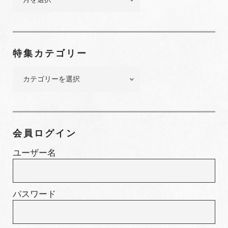
ッ
ク
ナ
ン
特集カテゴリー
バ
ー
特
集
カ
テ
ゴ
会員ログイン
リ
ー
ユーザー名
パスワード