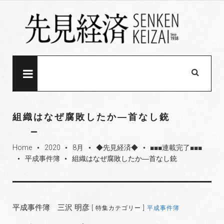
S
k
i
p
t
o
MENU
c
o
n
組織はなぜ腐敗したか―首なし銃
t
e
Home
2020
8月
◆先見経済◆
■■■連載完了■■■
n
fiber_manual_record
fiber_manual_record
fiber_manual_record
fiber_manual_record
平成事件簿
組織はなぜ腐敗したか―首なし銃
t
fiber_manual_record
fiber_manual_record
平成事件簿 三沢 明彦
[ 特集カテゴリー ]
平成事件簿