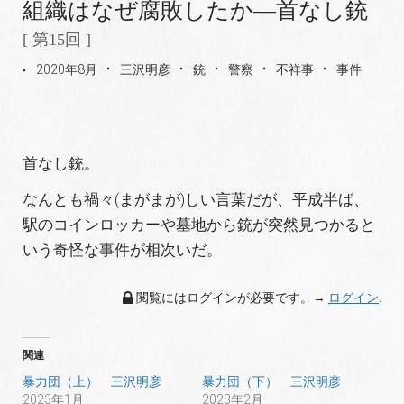
組織はなぜ腐敗したか―首なし銃
[ 第15回 ]
2020年8月
三沢明彦
銃
警察
不祥事
事件
首なし銃。
なんとも禍々(まがまが)しい言葉だが、平成半ば、
駅のコインロッカーや墓地から銃が突然見つかると
いう奇怪な事件が相次いだ。
閲覧にはログインが必要です。→
ログイン
.
関連
暴力団（上） 三沢明彦
暴力団（下） 三沢明彦
2023年1月
2023年2月