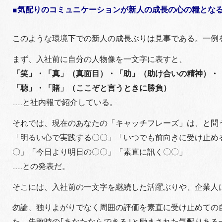
■気配りのコミュニケーションが新人の成長の心の糧とな
このような環境下での新人の成長ぶりは見事である。一例
まず、入社前に自分の人物像を一文字に表すと、
「笑」・「真」（真面目）・「助」（助け合いの精神）・
「聴」・「賭」（ここぞと言うときに勝負）
……と社内報で紹介している。
それでは、現在のあなたの「キャッチフレーズ」は、と問
「明るい心で実践する〇〇」「いつでも前向きに受け止め
〇」「今日より明日の〇〇」「素直に訊く〇〇」
……との発表だ。
そこには、入社前の一文字を継続した活躍ぶりや、企業人
勿論、独りよがりでなく周囲の評価を素直に受け止めての
た、失敗時の｢あなたならできる｣と励まされた気配りある