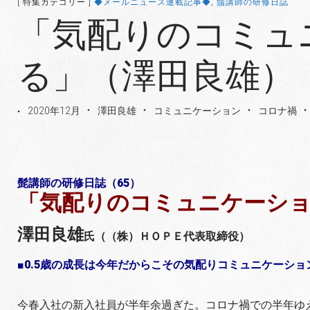
[ 特集カテゴリー ]
◆メールニュース連載記事◆
,
鬚講師の研修日誌
「気配りのコミュ
る」（澤田良雄）
2020年12月
澤田良雄
コミュニケーション
コロナ禍
髭講師の研修日誌（65）
「気配りのコミュニケーシ
澤田良雄
氏（（株）ＨＯＰＥ代表取締役）
■0.5歳の成長は今年だからこその気配りコミュニケーショ
今春入社の新入社員が半年余過ぎた。コロナ禍での半年ゆ