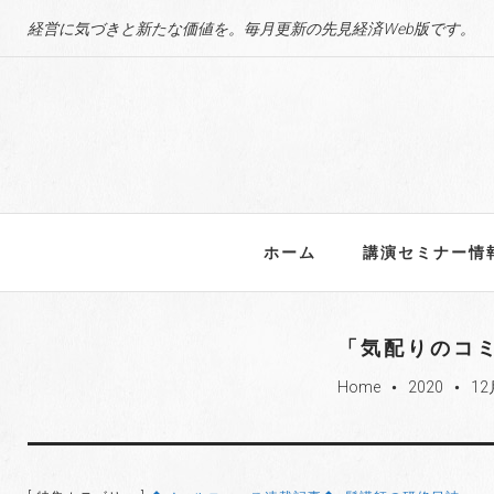
S
経営に気づきと新たな価値を。毎月更新の先見経済Web版です。
k
i
p
t
o
c
o
n
ホーム
講演セミナー情
t
e
n
「気配りのコ
t
Home
2020
12
fiber_manual_record
fiber_manual_record