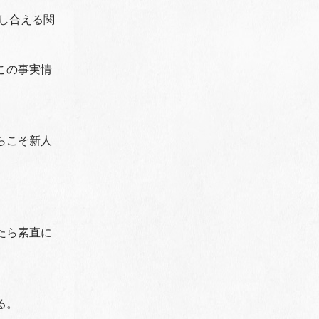
し合える関
この事実情
らこそ新人
」
たら素直に
る。