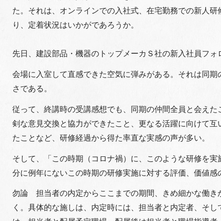
た。それは、オンラインでの入社式、在宅勤務での新人研修
り、定着状況はいかがであろうか。
先日、建設部品・機器のトップメーカＳ社の新入社員フォ
会場に入室して直感できた空気に弾みがある。それは同期
さである。
従って、終講時の受講感想でも、同期の仲間全員と会えた
剣な意見交換と協力ができたこと、更なる活躍に向けて互
たことなど、研修経過から得た率直な実感の声が多い。
そして、「この時期（コロナ禍）に、このような研修を実
分に例年にないこの時期の研修実施に対する評価、価値感
勿論 担当者の内定からここまでの期間、きめ細かな働き
く。具体的な施しは、内定時には、担当者と内定者、そし