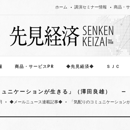
ホーム
講演セミナー情報
商品・サ
報
商品・サービスPR
◆先見経済◆
ＳＪＣ
ミュニケーションが生きる」（澤田良雄）
月
◆メールニュース連載記事◆
「気配りのコミュニケーション
fiber_manual_record
fiber_manual_record