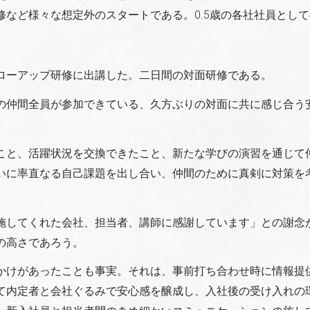
など様々な想定外のスタートである。0.5歳の各社社員とし
ローアップ研修に出講した。二日間の対面研修である。
の仲間全員が参加できている、久方ぶりの対面に共に感じ合う
こと、活躍状況を交換できたこと、新たな学びの演習を通じて
いに率直なる自己課題を出し合い、仲間のために真剣に対策を
施してくれた会社、担当者、講師に感謝しています」との謝念
の高さであろう。
かけがあったことも事実。それは、事前打ち合わせ時に情報提
て内定者と会社ぐるみで安心感を醸成し、入社後の受け入れの