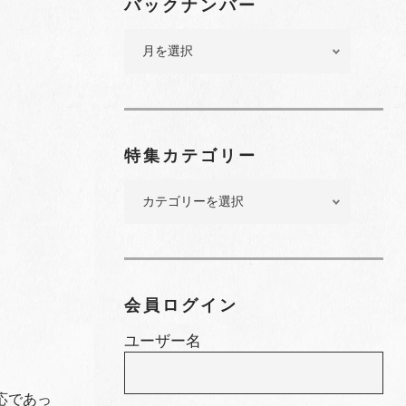
バックナンバー
バ
ッ
ク
ナ
ン
バ
特集カテゴリー
ー
特
集
カ
テ
ゴ
リ
会員ログイン
ー
ユーザー名
応であっ