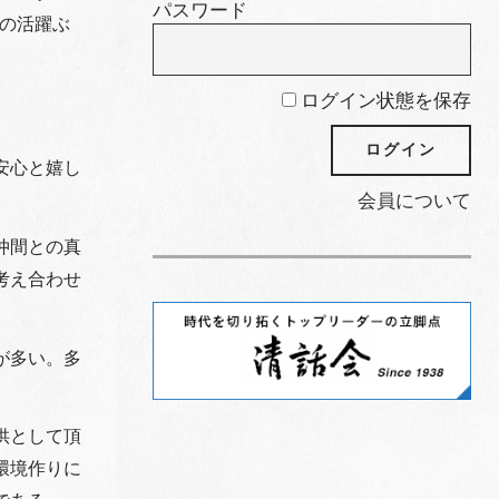
パスワード
ての活躍ぶ
ログイン状態を保存
安心と嬉し
会員について
仲間との真
考え合わせ
が多い。多
供として頂
環境作りに