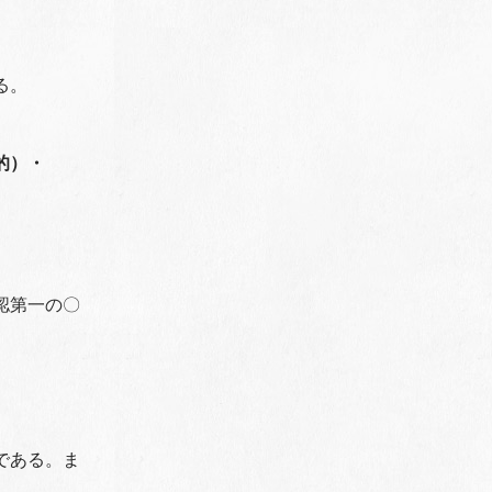
る。
的）・
認第一の〇
である。ま