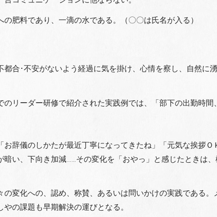
への肥料であり、一滴の水である。（〇〇は氏名が入る）
不都合･不安がないよう経過に気を掛け、心情を察し、自然に
でのリーダー研修で紹介された実践例では、「部下の出勤時間
「お辞儀のしかたが最近丁寧になってきたね」「元気な挨拶ＯＫ
が暗い、下向き加減……その変化を「おやっ」と感じたときは、
々の変化への、認め、称賛、あるいは問いかけの実践である。
しやの課題も早期解決の運びとなる。