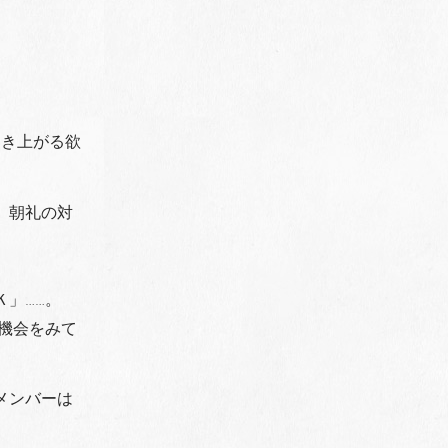
湧き上がる欲
、朝礼の対
」……。
機会をみて
メンバーは