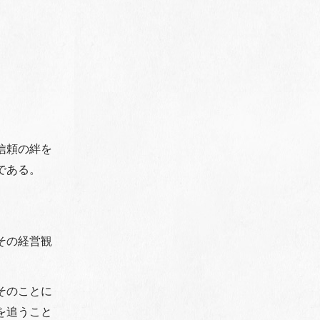
信頼の絆を
である。
その経営観
そのことに
を追うこと