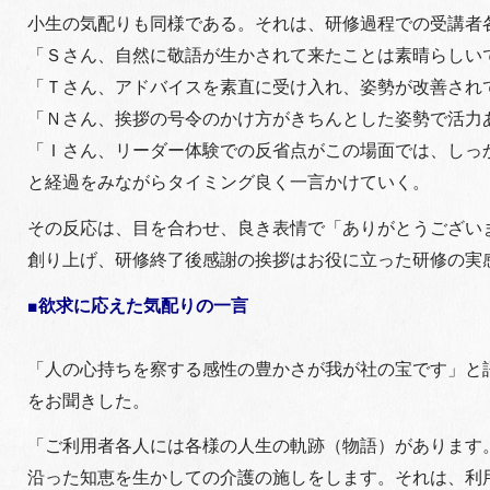
小生の気配りも同様である。それは、研修過程での受講者
「Ｓさん、自然に敬語が生かされて来たことは素晴らしい
「Ｔさん、アドバイスを素直に受け入れ、姿勢が改善され
「Ｎさん、挨拶の号令のかけ方がきちんとした姿勢で活力
「Ｉさん、リーダー体験での反省点がこの場面では、しっ
と経過をみながらタイミング良く一言かけていく。
その反応は、目を合わせ、良き表情で「ありがとうござい
創り上げ、研修終了後感謝の挨拶はお役に立った研修の実
■欲求に応えた気配りの一言
「人の心持ちを察する感性の豊かさが我が社の宝です」と
をお聞きした。
「ご利用者各人には各様の人生の軌跡（物語）があります
沿った知恵を生かしての介護の施しをします。それは、利