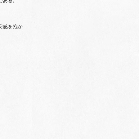
である。
安感を抱か