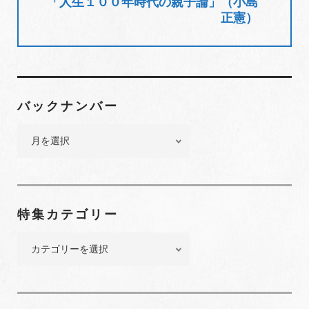
「人生１００年時代の親子論」（小島
ョ
正憲）
ン
バックナンバー
バ
ッ
ク
ナ
ン
特集カテゴリー
バ
ー
特
集
カ
テ
ゴ