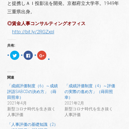
と提携しＡＩ投影法を開発。京都府立大学卒。1949年
三重県出身。
◎賃金人事コンサルティングオフィス
http://bit.ly/2RGZxpl
共有:
ク
F
ク
リ
a
リ
ッ
c
ッ
ク
e
ク
し
b
し
て
o
て
T
o
G
関連
w
k
o
i
で
o
t
共
g
「成績評価制度（6）～成績
「成績評価制度（4）～評価
t
有
l
評語SABCDの決め方」（蒔
の実際の進め方」（蒔田照
e
す
e
r
る
+
田照幸）
幸）
で
に
で
共
は
共
2021年4月
2021年2月
有
ク
有
新型コロナ時代を生き抜く
新型コロナ時代を生き抜く
(
リ
(
新
ッ
新
人事評価
人事評価
し
ク
し
い
し
い
ウ
て
ウ
「人事評価の基礎知識（2）
ィ
く
ィ