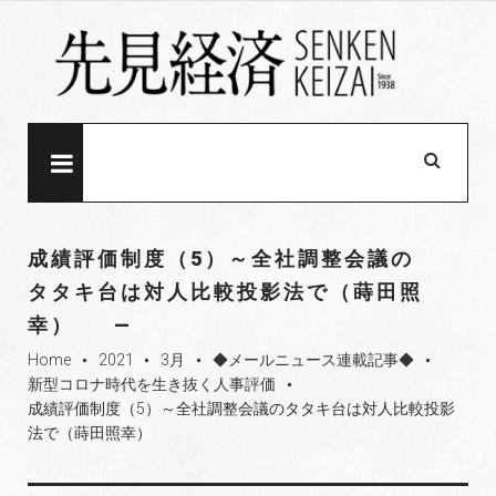
S
k
i
p
t
o
MENU
c
o
n
成績評価制度（5）～全社調整会議の
t
タタキ台は対人比較投影法で（蒔田照
e
幸）
n
t
Home
2021
3月
◆メールニュース連載記事◆
fiber_manual_record
fiber_manual_record
fiber_manual_record
fiber_manual_record
新型コロナ時代を生き抜く人事評価
fiber_manual_record
成績評価制度（5）～全社調整会議のタタキ台は対人比較投影
法で（蒔田照幸）