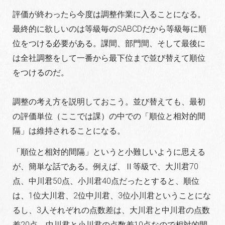
評価が終わったら今度は調整作業に入ることになる。
最終的に欲しいのは等級毎のSABCDだから等級毎に順
位をつける必要がある。課間、部門間、そして最後に
は全社調整をして一番から最下位まで並び替えて順位
をつけるのだ。
調整の考え方を説明しておこう。並び替えても、最初
の評価単位（ここでは課）の中での「順位と相対的間
隔」は維持されることになる。
「順位と相対的間隔」というと小難しいように思える
が、簡単な話である。例えば、Ⅱ等級で、大川君70
点、中川君50点、小川君40点だったとすると、順位
は、1位大川君、2位中川君、3位小川君ということにな
るし、3人それぞれの点数差は、大川君と中川君の点数
差20点、中川君と小川君の点数差10点なので相対的間