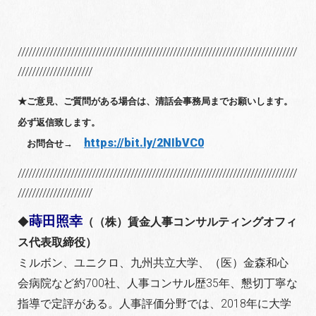
///////////////////////////////////////////////////////////////////////////////
/////////////////////
★ご意見、ご質問がある場合は、清話会事務局までお願いします。
必ず返信致します。
https://bit.ly/2NIbVC0
お問合せ→
///////////////////////////////////////////////////////////////////////////////
/////////////////////
蒔田照幸
◆
（（株）賃金人事コンサルティングオフィ
ス代表取締役）
ミルボン、ユニクロ、九州共立大学、（医）金森和心
会病院など約700社、人事コンサル歴35年、懇切丁寧な
指導で定評がある。人事評価分野では、2018年に大学