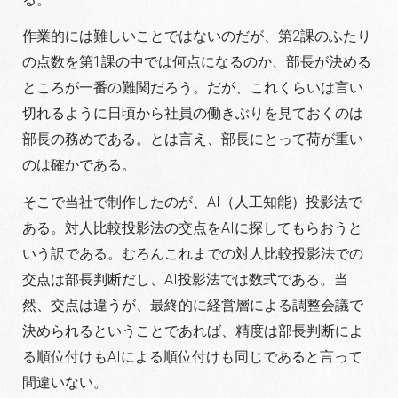
作業的には難しいことではないのだが、第2課のふたり
の点数を第1課の中では何点になるのか、部長が決める
ところが一番の難関だろう。だが、これくらいは言い
切れるように日頃から社員の働きぶりを見ておくのは
部長の務めである。とは言え、部長にとって荷が重い
のは確かである。
そこで当社で制作したのが、AI（人工知能）投影法で
ある。対人比較投影法の交点をAIに探してもらおうと
いう訳である。むろんこれまでの対人比較投影法での
交点は部長判断だし、AI投影法では数式である。当
然、交点は違うが、最終的に経営層による調整会議で
決められるということであれば、精度は部長判断によ
る順位付けもAIによる順位付けも同じであると言って
間違いない。