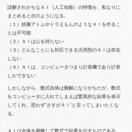
誤解されがちなＡＩ（人工知能）の特徴を、私なりに
まとめると次のようになる。
（１）鉄腕アトムやドラえもんのようなＡＩを作るこ
とは不可能
（２）ＡＩは心を持たない
（３）どんなことにも対応できる汎用型のＡＩは存在
しない
（４）ＡＩは、コンピュータつまり計算機であり計算
しかできない
しかしながら、数式自体は難解になりがちだが、数式
をコンピュータに入れてしまえば驚異的な結果を表示
してくれ、思わず“さすがＡＩ”と言ってしまいたくな
る。
ＡＩは全体を俯瞰して数式で結果を出すものである。