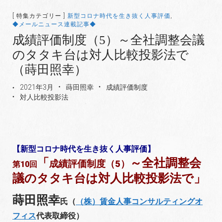
[ 特集カテゴリー ]
新型コロナ時代を生き抜く人事評価
,
◆メールニュース連載記事◆
成績評価制度（5）～全社調整会議
のタタキ台は対人比較投影法で
（蒔田照幸）
2021年3月
蒔田照幸
成績評価制度
対人比較投影法
【新型コロナ時代を生き抜く人事評価】
「
～全社調整会
成績評価制度（5）
第10回
議のタタキ台は対人比較投影法で」
蒔田照幸
氏（
（株）賃金人事コンサルティングオ
フィス
代表取締役）