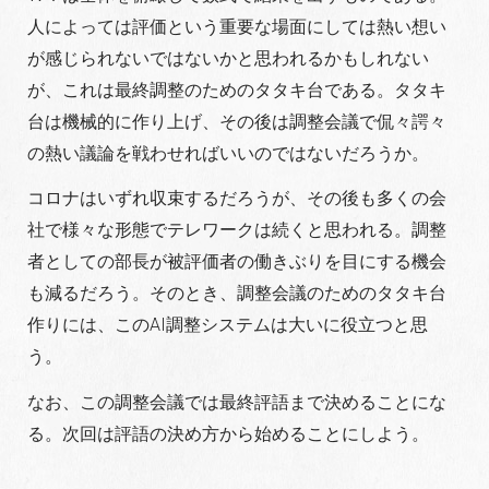
人によっては評価という重要な場面にしては熱い想い
が感じられないではないかと思われるかもしれない
が、これは最終調整のためのタタキ台である。タタキ
台は機械的に作り上げ、その後は調整会議で侃々諤々
の熱い議論を戦わせればいいのではないだろうか。
コロナはいずれ収束するだろうが、その後も多くの会
社で様々な形態でテレワークは続くと思われる。調整
者としての部長が被評価者の働きぶりを目にする機会
も減るだろう。そのとき、調整会議のためのタタキ台
作りには、このAI調整システムは大いに役立つと思
う。
なお、この調整会議では最終評語まで決めることにな
る。次回は評語の決め方から始めることにしよう。