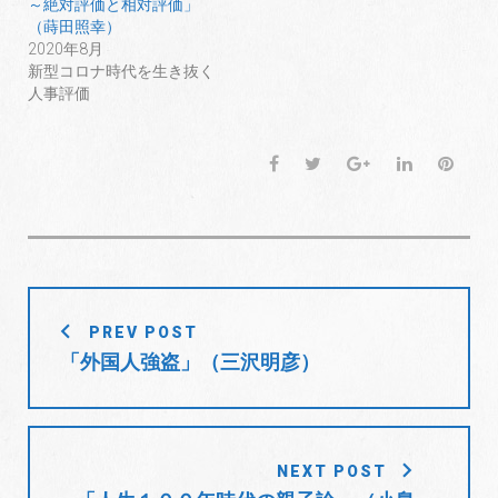
～絶対評価と相対評価」
ン
だ
ン
ド
さ
ド
（蒔田照幸）
ウ
い
ウ
で
(
で
2020年8月
開
新
開
新型コロナ時代を生き抜く
き
し
き
ま
い
ま
人事評価
す
ウ
す
)
ィ
)
ン
ド
ウ
F
T
G
L
P
で
開
a
w
o
i
i
き
ま
c
i
o
n
n
す
)
e
t
g
k
t
b
t
l
e
e
o
e
e
d
r
投
o
r
+
I
e
PREV POST
稿
k
n
s
「外国人強盗」（三沢明彦）
t
ナ
ビ
ゲ
ー
NEXT POST
シ