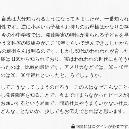
う言葉は大分知られるようになってきましたが、一番知られ
男性です。逆に小さいお子様をお持ちのお母様はかなりご存
。今の小中学校では、発達障害の特性が見られる子どもを早
いう文科省の取組みがここ10年ぐらいで進んできましたか
ちの親御さんは判るのです。しかし50代のわれわれが育っ
閉症は旧来から知られており、実はわれわれの世代にもそう
ったのは、比較的最近です。アメリカなどでは、30～40
のは20、30年遅れといったところでしょうか。
うしてこうなってしまうのだろう、この人はなぜこんなこと
かし発達障害を知ることで、今まで埋まらなかったピースが
をお願いするという局面で、問題社員やうまくいかない社員
はどんなことなのか、少しでもお伝えできればと思います。
閲覧にはログインが必要です