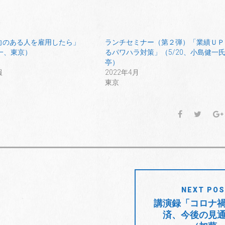
向のある人を雇用したら」
ランチセミナー（第２弾）「業績ＵＰ
健一、東京）
るパワハラ対策」（5/20、小島健一
亭）
報
2022年4月
東京
F
T
a
w
c
i
e
t
b
t
o
e
o
r
NEXT PO
k
講演録「コロナ
済、今後の見