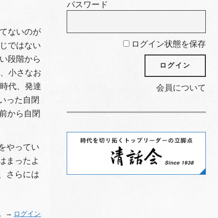
パスワード
てないのが
ログイン状態を保存
じではない
い段階から
ら、小さなお
た時代、発達
会員について
いった自閉
年前から自閉
をやってい
はまったよ
、さらには
。→
ログイン
.