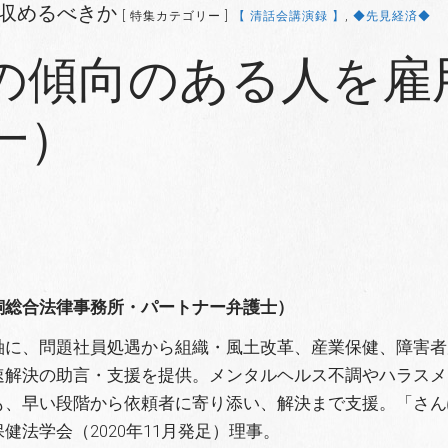
つ収めるべきか
[ 特集カテゴリー ]
【 清話会講演録 】
,
◆先見経済◆
の傾向のある人を雇
一）
飼総合法律事務所・パートナー弁護士）
軸に、問題社員処遇から組織・風土改革、産業保健、障害者
速解決の助言・支援を提供。メンタルヘルス不調やハラスメ
も、早い段階から依頼者に寄り添い、解決まで支援。「さん
健法学会（2020年11月発足）理事。