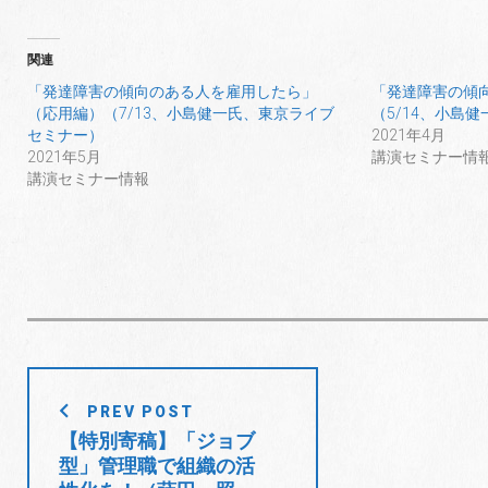
関連
「発達障害の傾向のある人を雇用したら」
「発達障害の傾
（応用編）（7/13、小島健一氏、東京ライブ
（5/14、小島
セミナー）
2021年4月
2021年5月
講演セミナー情
講演セミナー情報
投
PREV POST
稿
【特別寄稿】「ジョブ
型」管理職で組織の活