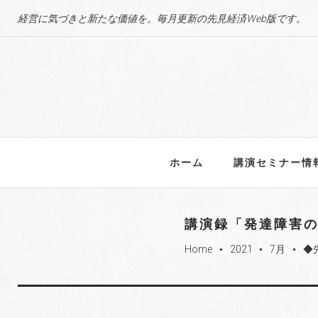
S
経営に気づきと新たな価値を。毎月更新の先見経済Web版です。
k
i
p
t
o
c
o
n
ホーム
講演セミナー情
t
e
n
講演録「発達障害
t
Home
2021
7月
◆
fiber_manual_record
fiber_manual_record
fiber_manual_record