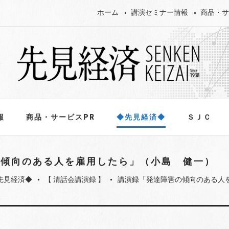
ホーム
講演セミナー情報
商品・サ
報
商品・サービスPR
◆先見経済◆
ＳＪＣ
の傾向のある人を雇用したら」（小島 健一）
先見経済◆
【 清話会講演録 】
講演録「発達障害の傾向のある人
fiber_manual_record
fiber_manual_record