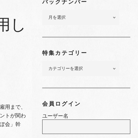
バックナンバー
バ
用し
ッ
ク
ナ
ン
バ
特集カテゴリー
ー
特
集
カ
テ
ゴ
リ
会員ログイン
雇用まで、
ー
ントが関わ
ユーザー名
ぽ会」幹