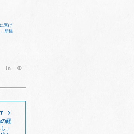
に繋げ
氏、新橋
G
L
P
o
i
i
o
n
n
g
k
t
l
e
e
e
d
r
+
I
e
ST
n
s
禍の経
t
通し」