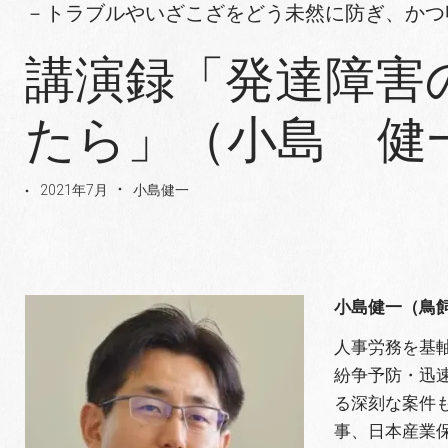
－トラブルやいざこざをどう未然に防ぎ、か
講演録「発達障害
たら」（小島 健
2021年7月
小島健一
小島健一（鳥
人事労務を基
紛争予防・迅
る深刻な案件
事、日本産業保