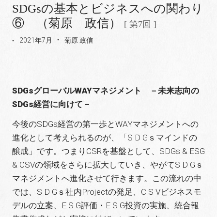
SDGsの基本とビジネスへの関わり
⑥ （菊原 政信）
[ 第7回 ]
2021年7月
菊原 政信
SDGs
グローバルWAYマネジメント －未来志向の
SDGs経営に向けて－
今後のSDGs経営の第一歩とWAYマネジメントへの
進化として考えられるのが、「S D Gｓマインドの
醸成」です。つまりCSRを基盤として、SDGs & ESG
& CSVの領域をさらに拡大していき、やがてS D Gｓ
マネジメントへ進化させて行きます。この流れの中
では、S D Gｓ社内Projectの発足、C S Vビジネスモ
デルの立案、E S G評価・E S G投資の実施、統合報