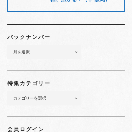
ン
バックナンバー
バ
ッ
ク
ナ
ン
特集カテゴリー
バ
ー
特
集
カ
テ
ゴ
会員ログイン
リ