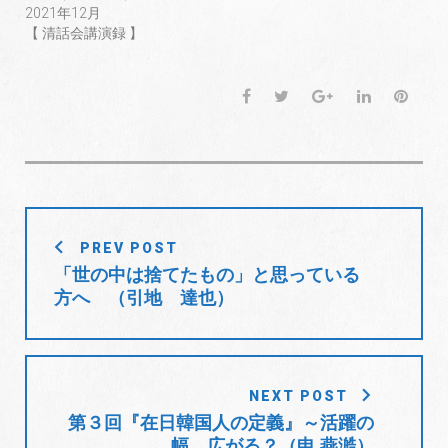
2021年12月
【 清話会講演録 】
F
T
G
L
P
a
w
o
i
i
c
i
o
n
n
e
t
g
k
t
b
t
l
e
e
o
e
e
d
r
投
o
r
+
I
e
PREV POST
稿
k
n
s
「世の中は捨てたもの」と思っている
t
ナ
方へ （引地 達也）
ビ
ゲ
ー
シ
NEXT POST
ョ
第３回『在日韓国人の定義』～活躍の
幅、広がる？（申 燕澔）