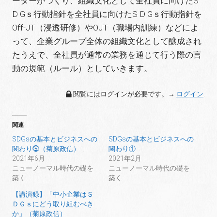
ーダーがつくり、組織文化として全社員に向けたS
D Gｓ行動指針を全社員に向けたS D Gｓ行動指針を
Off-JT（浸透研修）やOJT（職場内訓練）などによ
って、企業グループ全体の組織文化として醸成され
たうえで、全社員が通常の業務を通じて行う際の言
動の規範（ルール）としていきます。
閲覧にはログインが必要です。→
ログイン
.
関連
SDGsの基本とビジネスへの
SDGsの基本とビジネスへの
関わり⓹（菊原政信）
関わり①
2021年6月
2021年2月
ニューノーマル時代の礎を
ニューノーマル時代の礎を
築く
築く
【講演録】「中小企業はＳ
ＤＧｓにどう取り組むべき
か」（菊原政信）