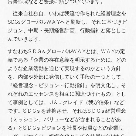
告書作成などと密接に結びついています。
従来自社独自、いわば我流で作られた経営理念を
SDGsグローバルW A Yへと刷新し、それに基づきビ
ジョン、中期・長期経営計画、行動指針と落としこ
んでいきます。
すなわちS D GｓグローバルW A Yとは、W A Yの定
義である「企業の存在意義を明示するために、どの
ような企業活動を通じて実現するのかという方針
を、内部や外部に発信していく手段の一つとして、
『経営理念・ビジョン・行動指針』を明文化し、そ
れぞれのエッセンスを相互に関連づけたもの」とし
て事例としては、 J & J クレイド（我が信条）など
です。S D Gｓを連携させ、それはS D Gｓ経営理念
（ミッション、バリューなどが含まれることがあ
る）とS D Gｓビジョンを社長や役員などの企業リ