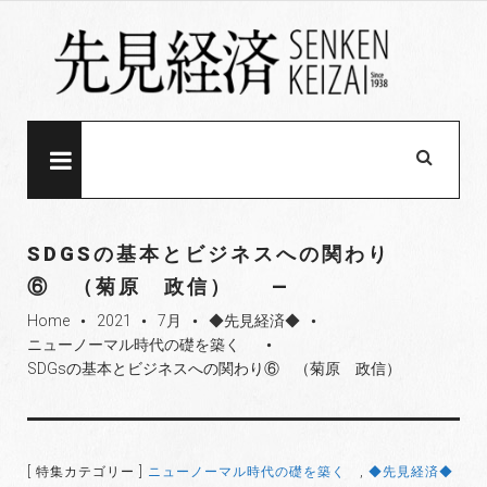
S
k
i
p
t
o
MENU
c
o
n
SDGSの基本とビジネスへの関わり
t
⑥ （菊原 政信）
e
Home
2021
7月
◆先見経済◆
n
fiber_manual_record
fiber_manual_record
fiber_manual_record
fiber_manual_record
ニューノーマル時代の礎を築く
t
fiber_manual_record
SDGsの基本とビジネスへの関わり⑥ （菊原 政信）
[ 特集カテゴリー ]
ニューノーマル時代の礎を築く
,
◆先見経済◆