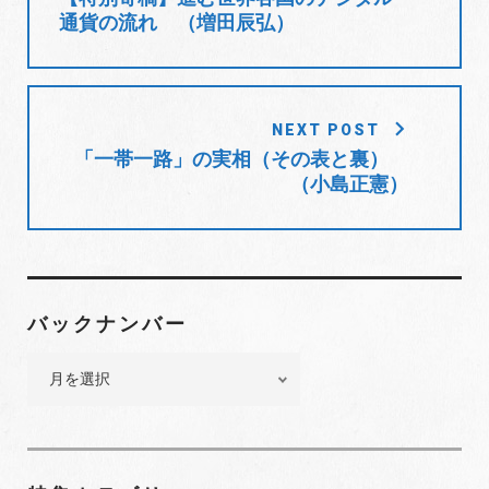
t
ナ
通貨の流れ （増田辰弘）
ビ
ゲ
ー
シ
NEXT POST
ョ
「一帯一路」の実相（その表と裏）
（小島正憲）
ン
バックナンバー
バ
ッ
ク
ナ
ン