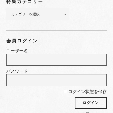
特集カテゴリー
バ
ー
特
集
カ
テ
ゴ
会員ログイン
リ
ー
ユーザー名
パスワード
ログイン状態を保存