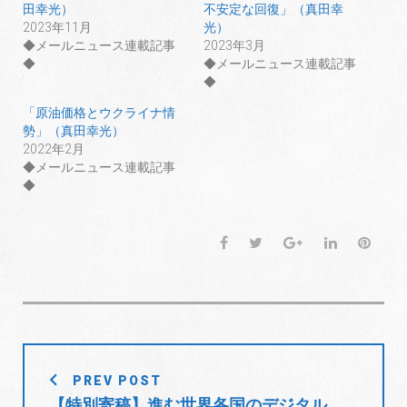
t
有
l
田幸光）
不安定な回復」（真田幸
e
す
e
r
る
+
2023年11月
光）
で
に
で
共
は
共
◆メールニュース連載記事
2023年3月
有
ク
有
◆
◆メールニュース連載記事
(
リ
(
新
ッ
新
◆
し
ク
し
い
し
い
ウ
て
ウ
「原油価格とウクライナ情
ィ
く
ィ
勢」（真田幸光）
ン
だ
ン
ド
さ
ド
2022年2月
ウ
い
ウ
で
(
で
◆メールニュース連載記事
開
新
開
◆
き
し
き
ま
い
ま
す
ウ
す
)
ィ
)
ン
ド
F
T
G
L
P
ウ
で
a
w
o
i
i
開
き
c
i
o
n
n
ま
e
t
g
k
t
す
)
b
t
l
e
e
o
e
e
d
r
投
o
r
+
I
e
PREV POST
稿
k
n
s
【特別寄稿】進む世界各国のデジタル