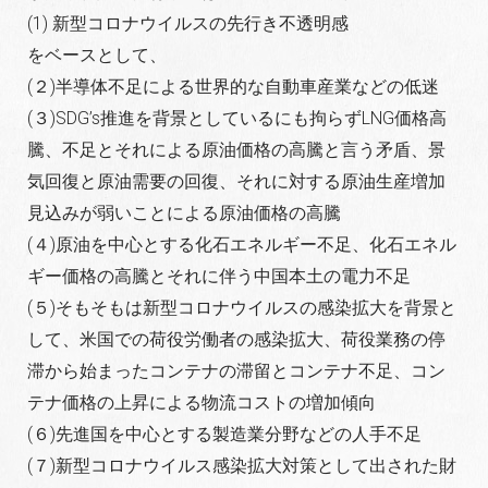
(1) 新型コロナウイルスの先行き不透明感
をベースとして、
(２)半導体不足による世界的な自動車産業などの低迷
(３)SDG’s推進を背景としているにも拘らずLNG価格高
騰、不足とそれによる原油価格の高騰と言う矛盾、景
気回復と原油需要の回復、それに対する原油生産増加
見込みが弱いことによる原油価格の高騰
(４)原油を中心とする化石エネルギー不足、化石エネル
ギー価格の高騰とそれに伴う中国本土の電力不足
(５)そもそもは新型コロナウイルスの感染拡大を背景と
して、米国での荷役労働者の感染拡大、荷役業務の停
滞から始まったコンテナの滞留とコンテナ不足、コン
テナ価格の上昇による物流コストの増加傾向
(６)先進国を中心とする製造業分野などの人手不足
(７)新型コロナウイルス感染拡大対策として出された財