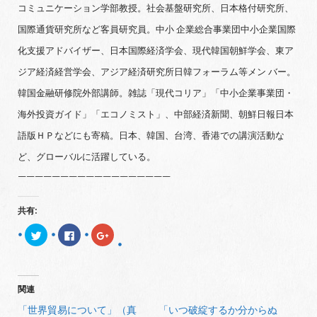
コミュニケーション学部教授。社会基盤研究所、日本格付研究所、
国際通貨研究所など客員研究員。中小 企業総合事業団中小企業国際
化支援アドバイザー、日本国際経済学会、現代韓国朝鮮学会、東ア
ジア経済経営学会、アジア経済研究所日韓フォーラム等メン バー。
韓国金融研修院外部講師。雑誌「現代コリア」「中小企業事業団・
海外投資ガイド」「エコノミスト」、中部経済新聞、朝鮮日報日本
語版ＨＰなどにも寄稿。日本、韓国、台湾、香港での講演活動な
ど、グローバルに活躍している。
——————————————————
共有:
ク
F
ク
リ
a
リ
ッ
c
ッ
ク
e
ク
し
b
し
て
o
て
T
o
G
関連
w
k
o
i
で
o
t
共
g
「世界貿易について」（真
「いつ破綻するか分からぬ