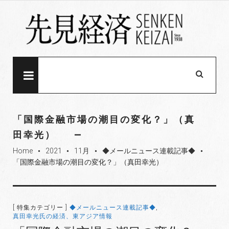
S
k
i
p
t
o
MENU
c
o
n
「国際金融市場の潮目の変化？」（真
t
田幸光）
e
Home
2021
11月
◆メールニュース連載記事◆
n
fiber_manual_record
fiber_manual_record
fiber_manual_record
fiber_manual_record
「国際金融市場の潮目の変化？」（真田幸光）
t
[ 特集カテゴリー ]
◆メールニュース連載記事◆
,
真田幸光氏の経済、東アジア情報