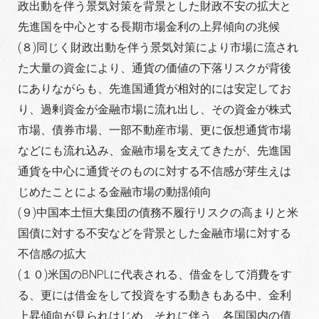
政出動を伴う景気対策を背景とした財政不安の拡大と
先進国を中心とする長期市場金利の上昇傾向の兆候
(８)同じく財政出動を伴う景気対策により市場に流され
た大量の資金により、通貨の価値の下落リスクが背後
にありながらも、先進国通貨が相対的には安定してお
り、過剰資金が金融市場に流れ出し、その資金が株式
市場、債券市場、一部不動産市場、更に仮想通貨市場
などにも流れ込み、金融市場を支えてきたが、先進国
通貨を中心に通貨そのものに対する不信感が芽生えは
じめたことによる金融市場の動揺傾向
(９)中国本土恒大集団の債務不履行リスクの高まりと米
国債に対する不安などを背景とした金融市場に対する
不信感の拡大
(１０)米国のBNPLに代表される、借金をして消費をす
る、更には借金をして投資をする動きもある中、金利
上昇傾向が見られはじめ、それに伴う、各国国内の債