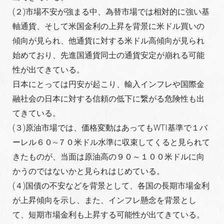
(２)市場不安が強まる中、為替市場では相対的に強い基
軸通貨、そして米国金利の上昇を背景に米ドル買いの
傾向が見られ、他通貨に対する米ドル高傾向が見られ
始めており、先進国通貨同士の通貨安定が崩れる可能
性が出てきている。
日本にとっては円安が起こり、輸入インフレや国際金
融社会の日本に対する信頼の低下に繋がる危険性も出
てきている。
(３)原油市場では、価格変動はあってもWTI基準で１バ
ーレル６０~７０米ドル水準に収束してくると見られて
きたものが、当面は原油高の９０～１００米ドルに向
かうのではないかと見られはじめている。
(４)国債の不安などを背景として、各国の長期市場金利
が上昇傾向を示し、また、インフレ懸念を背景とし
て、短期市場金利も上昇する可能性が出てきている。