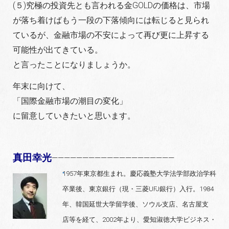
(５)究極の投資先とも言われる金GOLDの価格は、市場
が落ち着けばもう一段の下落傾向には転じると見られ
ているが、金融市場の不安によって再び更に上昇する
可能性が出てきている。
と言ったことになりましょうか。
年末に向けて、
「国際金融市場の潮目の変化」
に留意していきたいと思います。
真田幸光
————————————————————
1957年東京都生まれ。慶応義塾大学法学部政治学科
卒業後、東京銀行（現・三菱UFJ銀行）入行。1984
年、韓国延世大学留学後、ソウル支店、名古屋支
店等を経て、2002年より、愛知淑徳大学ビジネス・