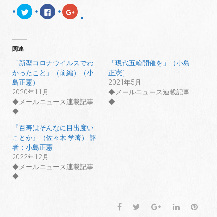
ク
F
ク
リ
a
リ
ッ
c
ッ
ク
e
ク
し
b
し
て
o
て
T
o
G
関連
w
k
o
i
で
o
t
共
g
「新型コロナウイルスでわ
「現代五輪開催を」（小島
t
有
l
かったこと」（前編）（小
正憲）
e
す
e
r
る
+
島正憲）
2021年5月
で
に
で
共
は
共
2020年11月
◆メールニュース連載記事
有
ク
有
◆メールニュース連載記事
◆
(
リ
(
新
ッ
新
◆
し
ク
し
い
し
い
ウ
て
ウ
『百寿はそんなに目出度い
ィ
く
ィ
ことか』（佐々木 学著） 評
ン
だ
ン
ド
さ
ド
者：小島正憲
ウ
い
ウ
で
(
で
2022年12月
開
新
開
◆メールニュース連載記事
き
し
き
ま
い
ま
◆
す
ウ
す
)
ィ
)
ン
ド
ウ
F
T
G
L
P
で
開