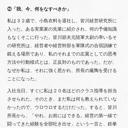
②「我
、今、何をなすべきか」
私は３２歳で、小島衣料を退社し、皆川経営研究所に
入った。ある実業家の先輩に紹介され、何の予備知識
もなくそこに行った。皆川節夫元陸軍大尉の率いるそ
の研究所は、経営者や経営幹部を軍隊式の合宿訓練で
鍛える場所であり、私のそれまでの左翼としての思考
方法や行動様式とは、正反対のものであった。だが、
なぜか私は、それに強く惹かれ、所長の薫陶を受ける
ことになった。
入社当日、すぐに私は２０名ほどのクラス指導を担当
させられた。そのとき、まだ私は何も教えられていな
かったので、ウロウロするだけだった。すると、皆川
所長から、「やれ、お前にはできる。経営の第一線で
闘ってきた経験を全部吐き出せ」という一言と、鉄拳