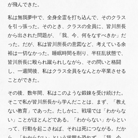
が飛んできた。
私は無我夢中で、全身全霊を打ち込んで、そのクラス
を引っ張った。そのとき、クラスの全員に、皆川所長
から出された問題が、「我、今、何をなすべきか」だ
った。だが、私は皆川所長の意図など、考えている余
裕は一切なかった。睡眠時間を削り、半狂乱状態で、
皆川所長に殴られ蹴られしながら、その問いと格闘
し、一週間後、私はクラス全員をなんとか卒業させる
ことができた。
その後、数年間、私はこのような鍛錬を受け続けた。
そこで私が皆川所長から学んだことは、まず、「教え
ない教育」であった。たしかに、戦場では「わからな
い」ことがほとんどである。「わからない」からとい
って、行動を起こさねば、それは死につながる。だか
ら、「わからない」という状態を恐れず、「我、今、