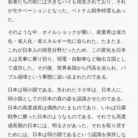
若者たちの前には大きなパイも用意されており、それ
がモチベーションとなった。ベトナム戦争特需もあっ
た。
そのような中、オイルショックが襲い、産業界は省力
化・省人化・省エネルギー化に迫られた。たまたま、
これが日本人の得意分野だったため、この変化を日本
人は見事に乗り切り、弱電・自動車など輸出立国とし
て成功した。その後、世界各国から円高を迫られ、バ
ブル崩壊という事態に追い込まれたのである。
日本は弱小国である。失われた３０年は、日本人に、
弱小国としての日本の真の姿を認識させたのである。
日本の高度成長は偶然のたまものであり、いわば日露
戦争に勝った日本のようなものである。それでも高度
成長期の日本には、明るさがあった。それを取り戻す
ためには、日本は弱小国であるという認識を保持しな