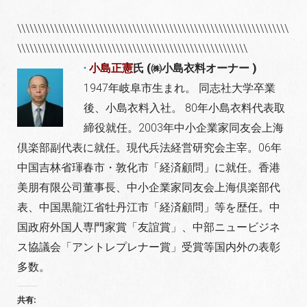
\\\\\\\\\\\\\\\\\\\\\\\\\\\\\\\\\\\\\\\\\\\\\\\\\\\\\\\\\\\\\\\\\\
\\\\\\\\\\\\\\\\\\\\\\\\\\\\\\\\\\\\\\\\\\\\\\\\\\\\\\\\
小島正憲
氏 (㈱小島衣料オーナー )
1947年岐阜市生まれ。 同志社大学卒業
後、小島衣料入社。 80年小島衣料代表取
締役就任。2003年中小企業家同友会上海
倶楽部副代表に就任。現代兵法経営研究会主宰。06年
中国吉林省琿春市・敦化市「経済顧問」に就任。香港
美朋有限公司董事長、中小企業家同友会上海倶楽部代
表、中国黒龍江省牡丹江市「経済顧問」等を歴任。中
国政府外国人専門家賞「友誼賞」、中部ニュービジネ
ス協議会「アントレプレナー賞」受賞等国内外の表彰
多数。
共有: