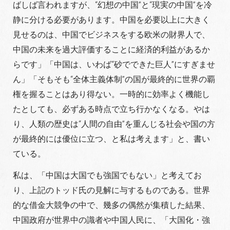
ばしば言われますが、“幻想の中国”と“現実の中国”を冷
静に分ける必要があります。中国を必要以上に大きく
見せるのは、中国でビジネスをする欧米の財界人で、
中国の未来を過大評価することに経済的利益があるか
らです」「中国は、いわば“砂でできた巨人”にすぎませ
ん」「そもそも“全体主義体制”の国が最終的に世界の覇
権を握ることはあり得ない。一時的に効率よく機能し
たとしても、必ずある時点で立ち行かなくなる。やは
り、人類の歴史は“人間の自由”を重んじる社会や国の方
が最終的には優位に立つ、と私は考えます」と、書い
ている。
私は、「中国は大国でも強国でもない」と考えてお
り、上記のトッド氏の見解に与するものである。世界
的な借金大競争の中で、幾多の偶然が集積した結果、
中国政府が世界中の識者や中国人民に、「大国化・強