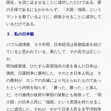
国化」を信じ込ませることに成功しただけである。裸
の王様であるにもかかわらず、「大国・強国」という
マントを着ているように、錯覚させることに成功して
いるだけである。
３．私の日本観
バブル崩壊後、３０年間、日本経済は長期低迷を続け
ていると思われている。果たして、その見方は正しい
か。
明治維新後、ひたすら富国強兵の道を進んだ日本は、
偶然、日露戦争に勝利した。そのとき日本人民は、そ
の勝利が、ロシアの自滅により与えられたものであっ
たという内情を知らず、「勝った、勝った」と喜ん
だ。その激情が政府や軍部の策動とも相俟って、「弱
小国」の日本人民に「強国」という意識を持たせるこ
とに成功した。それが、やがて日本人民を太平洋戦争