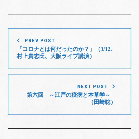
a
w
o
i
i
き
ま
c
i
o
n
n
す
)
e
t
g
k
t
b
t
l
e
e
o
e
e
d
r
投
o
r
+
I
e
PREV POST
稿
k
n
s
「コロナとは何だったのか？」（3/12、
t
ナ
村上貴志氏、大阪ライブ講演）
ビ
ゲ
ー
シ
NEXT POST
ョ
第六回 ～江戸の疫病と本草学～
（田崎聡）
ン