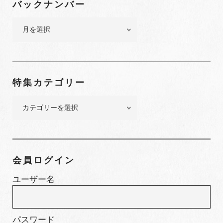
バックナンバー
バ
ッ
ク
ナ
ン
特集カテゴリー
バ
ー
特
集
カ
テ
ゴ
会員ログイン
リ
ー
ユーザー名
パスワード