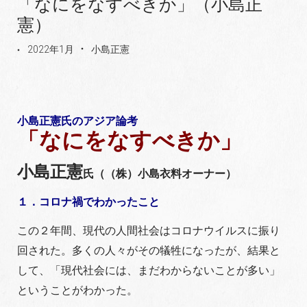
「なにをなすべきか」（小島正
憲）
2022年1月
小島正憲
小島正憲氏のアジア論考
「なにをなすべきか」
小島正憲
氏（（株）小島衣料オーナー）
１．コロナ禍でわかったこと
この２年間、現代の人間社会はコロナウイルスに振り
回された。多くの人々がその犠牲になったが、結果と
して、「現代社会には、まだわからないことが多い」
ということがわかった。