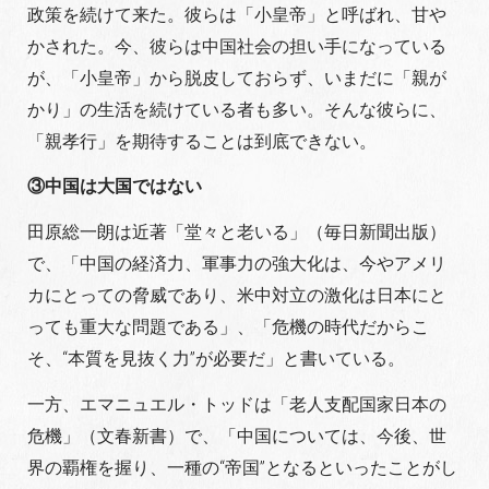
政策を続けて来た。彼らは「小皇帝」と呼ばれ、甘や
かされた。今、彼らは中国社会の担い手になっている
が、「小皇帝」から脱皮しておらず、いまだに「親が
かり」の生活を続けている者も多い。そんな彼らに、
「親孝行」を期待することは到底できない。
③中国は大国ではない
田原総一朗は近著「堂々と老いる」（毎日新聞出版）
で、「中国の経済力、軍事力の強大化は、今やアメリ
カにとっての脅威であり、米中対立の激化は日本にと
っても重大な問題である」、「危機の時代だからこ
そ、“本質を見抜く力”が必要だ」と書いている。
一方、エマニュエル・トッドは「老人支配国家日本の
危機」（文春新書）で、「中国については、今後、世
界の覇権を握り、一種の“帝国”となるといったことがし