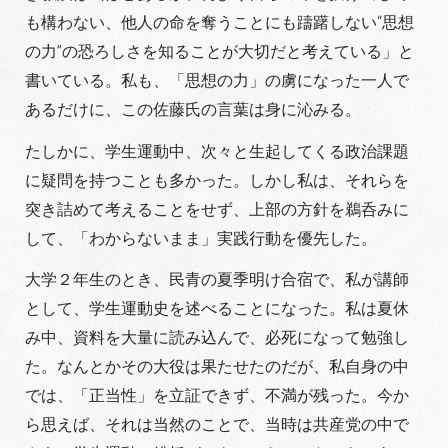
も構わない、他人の命を奪うことにも躊躇しない“思想
の力”の恐ろしさを知ることが大切だと考えている」と
書いている。私も、「思想の力」の虜になった一人で
あるだけに、この佐藤氏の言葉は身に沁みる。
たしかに、学生運動中、次々と生起してくる政治課題
に疑問を持つことも多かった。しかし私は、それらを
突き詰めて考えることをせず、上部の方針を鵜呑みに
して、「わからないまま」実践行動を優先した。
大学２年生のとき、民青の夏季明け合宿で、私が講師
として、学生運動史を述べることになった。私は夏休
み中、資料を大量に読み込んで、必死になって勉強し
た。なんとかその大役は果たせたのだが、私自身の中
では、「正当性」を立証できず、不満が残った。今か
ら思えば、それは当然のことで、当時は共産党の中で