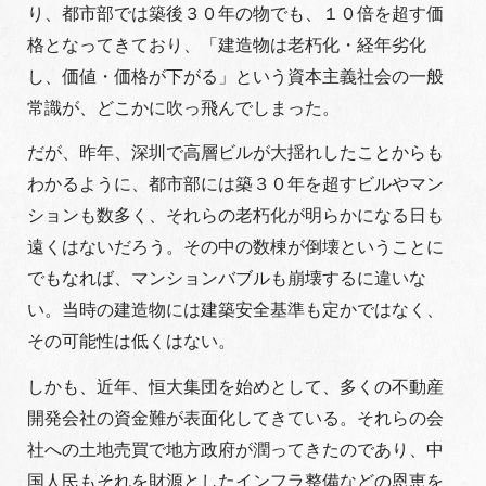
り、都市部では築後３０年の物でも、１０倍を超す価
格となってきており、「建造物は老朽化・経年劣化
し、価値・価格が下がる」という資本主義社会の一般
常識が、どこかに吹っ飛んでしまった。
だが、昨年、深圳で高層ビルが大揺れしたことからも
わかるように、都市部には築３０年を超すビルやマン
ションも数多く、それらの老朽化が明らかになる日も
遠くはないだろう。その中の数棟が倒壊ということに
でもなれば、マンションバブルも崩壊するに違いな
い。当時の建造物には建築安全基準も定かではなく、
その可能性は低くはない。
しかも、近年、恒大集団を始めとして、多くの不動産
開発会社の資金難が表面化してきている。それらの会
社への土地売買で地方政府が潤ってきたのであり、中
国人民もそれを財源としたインフラ整備などの恩恵を