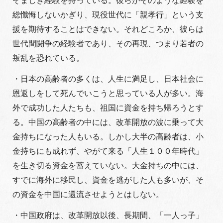
ぞましき経験を持っている。彼らがそのような経験を
総懺悔しないかぎり、現役世代に「親孝行」という支
援を期待することはできない。それどころか、彼らは
世代間闘争の経験者であり、その再現、つまり若者の
叛乱を恐れている。
・日本の高齢者の多くは、人生に満足し、日本社会に
恩返しをして死んでいこうと思っている人が多い。海
外で成功した人たちも、祖国に資金を持ち帰ろうとす
る。中国の高齢者の中には、改革開放の波に乗って大
金持ちになった人もいる。しかし大半の高齢者は、小
金持ちにも成れず、やがて来る「人生１００年時代」
を生き切る資金を蓄えていない。大金持ちの中には、
すでに海外に移民し、資金を逃がした人も多いが、そ
の資金を中国に還流させようとはしない。
・中国政府は、改革開放以後、長期間、「一人っ子」