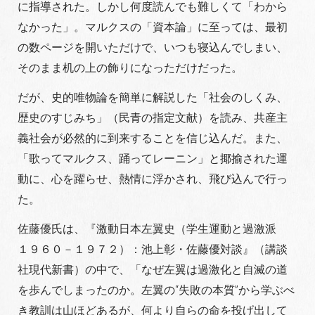
に指導された。しかし何度読んでも難しくて「わから
なかった」。マルクスの「資本論」に至っては、最初
の数ページを開いただけで、いつも寝込んでしまい、
そのまま机の上の飾りになっただけだった。
だが、史的唯物論を簡単に解説した「社会のしくみ、
歴史のすじみち」（民青の指定文献）を読み、共産主
義社会が必然的に到来することを信じ込んだ。また、
「歌ってマルクス、踊ってレーニン」と揶揄された運
動に、心を躍らせ、熱情に浮かされ、飛び込んで行っ
た。
佐藤優氏は、『激動日本左翼史（学生運動と過激派
１９６０－１９７２）：池上彰・佐藤優対談』（講談
社現代新書）の中で、「なぜ左翼は過激化と自滅の道
を歩んでしまったのか。左翼の“失敗の本質”から学ぶべ
き教訓は山ほどあるが、何より自らの命を投げ出して