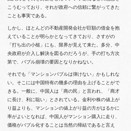
こうむっており、それが政府への信頼に繋がってきた
ことも事実である。
しかし、ほとんどの不動産開発会社が巨額の借金を抱
えていることが明らかとなってきており、さすがの
「打ち出の小槌」にも、限界が見えて来た。多分、中
央政府が介入し解決を図るのだろうが、手の打ち方次
第で、バブル崩壊の要因となりかねない。
それでも「マンションバブルは弾けない」かもしれな
い。そこには中国特有の幾多の理由を上げることがで
きる。一般に、中国人は「商の民」と言われ、「商才
に長け、利に聡い」とされている。金利や株の値上が
り益よりも、マンションの値上がり益の方がはるかに
率がよいとなれば、中国人がマンション購入に走り、
価格がバブル化することは当然の帰結であると言え