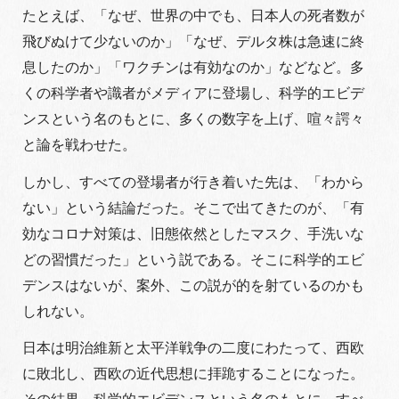
たとえば、「なぜ、世界の中でも、日本人の死者数が
飛びぬけて少ないのか」「なぜ、デルタ株は急速に終
息したのか」「ワクチンは有効なのか」などなど。多
くの科学者や識者がメディアに登場し、科学的エビデ
ンスという名のもとに、多くの数字を上げ、喧々諤々
と論を戦わせた。
しかし、すべての登場者が行き着いた先は、「わから
ない」という結論だった。そこで出てきたのが、「有
効なコロナ対策は、旧態依然としたマスク、手洗いな
どの習慣だった」という説である。そこに科学的エビ
デンスはないが、案外、この説が的を射ているのかも
しれない。
日本は明治維新と太平洋戦争の二度にわたって、西欧
に敗北し、西欧の近代思想に拝跪することになった。