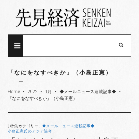
S
k
i
p
t
o
MENU
c
o
n
「なにをなすべきか」（小島正憲）
t
e
Home
2022
1月
◆メールニュース連載記事◆
n
fiber_manual_record
fiber_manual_record
fiber_manual_record
fiber_manual_record
「なにをなすべきか」（小島正憲）
t
[ 特集カテゴリー ]
◆メールニュース連載記事◆
,
小島正憲氏のアジア論考