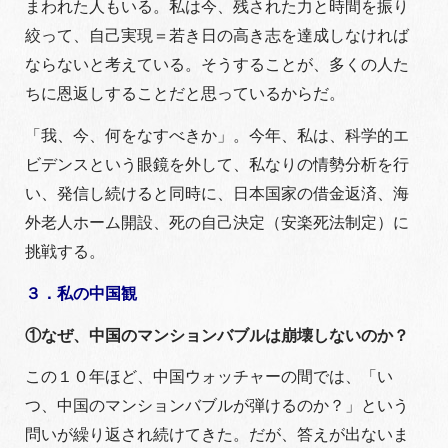
まわれた人もいる。私は今、残された力と時間を振り
絞って、自己実現＝若き日の高き志を達成しなければ
ならないと考えている。そうすることが、多くの人た
ちに恩返しすることだと思っているからだ。
「我、今、何をなすべきか」。今年、私は、科学的エ
ビデンスという眼鏡を外して、私なりの情勢分析を行
い、発信し続けると同時に、日本国家の借金返済、海
外老人ホーム開設、死の自己決定（安楽死法制定）に
挑戦する。
３．私の中国観
①なぜ、中国のマンションバブルは崩壊しないのか？
この１０年ほど、中国ウォッチャーの間では、「い
つ、中国のマンションバブルが弾けるのか？」という
問いが繰り返され続けてきた。だが、答えが出ないま