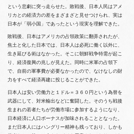
という悲劇に突っ走らせた。敗戦後、日本人民はアメ
リカとの経済力の差をまざまざと見せつけられ、実は
日本が「弱小国」であったという現実を理解できた。
敗戦後、日本はアメリカの占領政策に翻弄されたが、
焦土と化した日本では、日本人は必死に働く以外に、
生き延びる術はなかった。そこに朝鮮戦争特需が起こ
り、経済復興の兆しが見えた。同時に米軍の占領下
で、自前の軍事費が必要なかったので、なけなしの財
力をすべて経済再建に投じることができた。
日本人は安い労働力と１ドル＝３６０円という為替を
武器にして、対米輸出などに奮闘した。そのうち戦後
生まれの若者たちが労働市場に参加するようになり、
日本経済に人口ボーナスが加味されることとなった。
まだ日本人にはハングリー精神も残っており、しかも