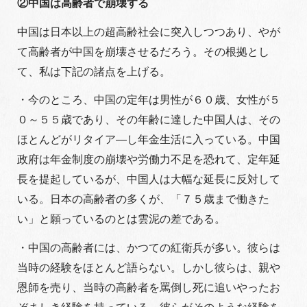
②中国は高齢者で崩壊する
中国は日本以上の超高齢社会に突入しつつあり、やが
て高齢者が中国を崩壊させるだろう。その根拠とし
て、私は下記の諸点を上げる。
・今のところ、中国の定年は男性が６０歳、女性が５
０～５５歳であり、その年齢に達した中国人は、その
ほとんどがリタイア―し年金生活に入っている。中国
政府は年金制度の崩壊や労働力不足を恐れて、定年延
長を提起しているが、中国人は大幅な延長に反対して
いる。日本の高齢者の多くが、「７５歳まで働きた
い」と願っているのとは雲泥の差である。
・中国の高齢者には、かつての紅衛兵が多い。彼らは
当時の経験をほとんど語らない。しかし彼らは、親や
恩師を売り、当時の高齢者を罵倒し死に追いやったお