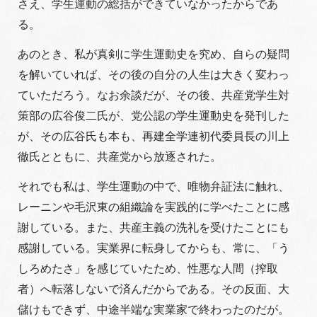
さえ、学生運動の総括ができていなかったからであ
る。
あのとき、私が真剣に学生運動史を究め、自らの疑問
を解いていれば、その後の自分の人生は大きく変わっ
ていただろう。なお余談だが、その後、共産党学生対
策部の広谷俊二氏が、党公認の学生運動史を発刊した
が、その広谷氏も本も、再建全学連初代委員長の川上
徹氏とともに、共産党から放逐された。
それでも私は、学生運動の中で、唯物弁証法に触れ、
レーニンや毛沢東の組織論を実践的に学べたことに感
謝している。また、共産主義の洗礼を受けたことにも
感謝している。実業界に転身してからも、常に、「う
しろめたさ」を感じていたため、性悪な人間（搾取
者）へ転落しないで済んだからである。その反面、大
儲けもできず、中途半端な実業家で終わったのだが。