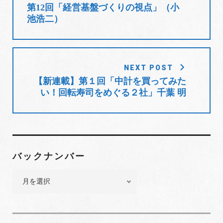
稿
第12回「経営基盤づくりの視点」（小
t
ナ
池浩二）
ビ
ゲ
ー
シ
NEXT POST
ョ
【新連載】第１回「中計を買ってみた
い！回転寿司をめぐる２社」千葉 明
ン
バックナンバー
バ
ッ
ク
ナ