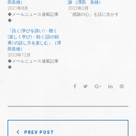
r
る
+
田良雄）
謝 （澤田 良雄）
で
に
で
共
は
共
2021年8月
2022年3月
有
ク
有
◆メールニュース連載記事
「感謝の心」を話に生かす
(
リ
(
新
ッ
新
◆
し
ク
し
い
し
い
ウ
て
ウ
「訊く(学びを請い)・聴く
ィ
く
ィ
(楽しく学び)・効く(話の効
ン
だ
ン
ド
さ
ド
果) の話し方を楽しむ」（澤
ウ
い
ウ
で
(
で
田良雄）
開
新
開
2023年12月
き
し
き
ま
い
ま
◆メールニュース連載記事
す
ウ
す
)
ィ
)
◆
ン
ド
ウ
で
開
F
T
G
L
P
き
ま
a
w
o
i
i
す
)
c
i
o
n
n
e
t
g
k
t
b
t
l
e
e
o
e
e
d
r
投
o
r
+
I
e
PREV POST
k
n
s