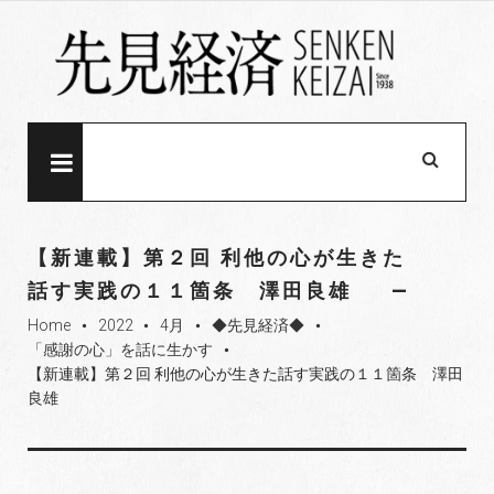
S
k
i
p
t
o
MENU
c
o
n
【新連載】第２回 利他の心が生きた
t
話す実践の１１箇条 澤田良雄
e
Home
2022
4月
◆先見経済◆
n
fiber_manual_record
fiber_manual_record
fiber_manual_record
fiber_manual_record
「感謝の心」を話に生かす
t
fiber_manual_record
【新連載】第２回 利他の心が生きた話す実践の１１箇条 澤田
良雄