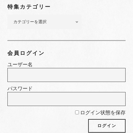
ン
特集カテゴリー
バ
ー
特
集
カ
テ
ゴ
会員ログイン
リ
ー
ユーザー名
パスワード
ログイン状態を保存