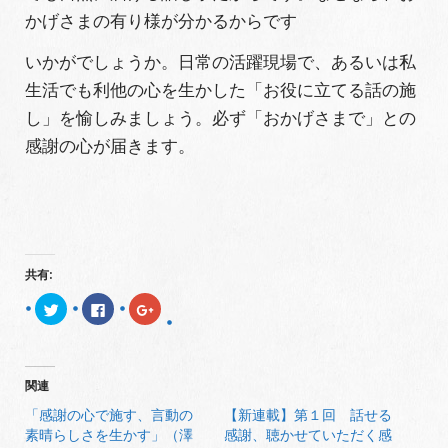
かげさまの有り様が分かるからです
いかがでしょうか。日常の活躍現場で、あるいは私
生活でも利他の心を生かした「お役に立てる話の施
し」を愉しみましょう。必ず「おかげさまで」との
感謝の心が届きます。
共有:
ク
F
ク
リ
a
リ
ッ
c
ッ
ク
e
ク
し
b
し
て
o
て
T
o
G
関連
w
k
o
i
で
o
t
共
g
「感謝の心で施す、言動の
【新連載】第１回 話せる
t
有
l
素晴らしさを生かす」（澤
感謝、聴かせていただく感
e
す
e