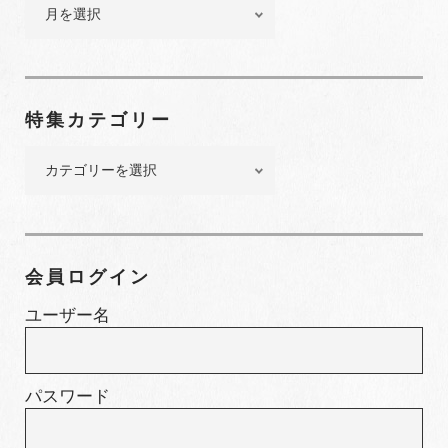
バ
ッ
ク
ナ
ン
特集カテゴリー
バ
ー
特
集
カ
テ
ゴ
会員ログイン
リ
ー
ユーザー名
パスワード