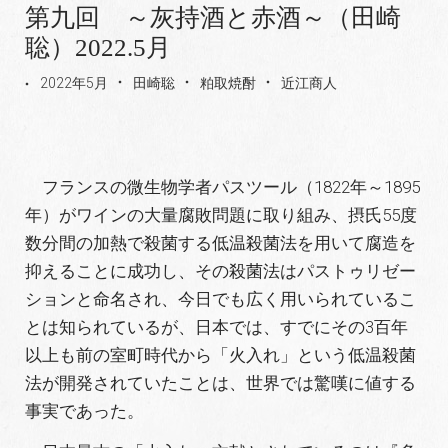
第九回 ～灰持酒と赤酒～（田崎
聡）2022.5月
2022年5月
田崎聡
粕取焼酎
近江商人
フランスの微生物学者パスツール（1822年～1895
年）がワインの大量腐敗問題に取り組み、摂氏55度
数分間の加熱で殺菌する低温殺菌法を用いて腐造を
抑えることに成功し、その殺菌法はパストゥリゼー
ションと命名され、今日でも広く用いられているこ
とは知られているが、日本では、すでにその3百年
以上も前の室町時代から「火入れ」という低温殺菌
法が開発されていたことは、世界では驚嘆に値する
事実であった。