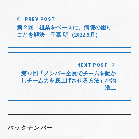
b
t
l
e
e
o
e
e
d
r
投
o
r
+
I
e
PREV POST
稿
k
n
s
第２回「祖業をベースに、病院の困り
t
ナ
ごとを解決」千葉 明（2022.5月）
ビ
ゲ
ー
シ
NEXT POST
ョ
第37回「メンバー全員でチームを動か
しチーム力を底上げさせる方法」小池
ン
浩二
バックナンバー