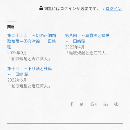
閲覧にはログインが必要です。→
ログイン
.
関連
第二十五回 ～幻の正調粕
第八回 ～練貫酒と味醂
取焼酎～①会津編 田崎
～ 田崎聡
聡
2022年4月
2023年9月
「粕取焼酎と近江商人」
「粕取焼酎と近江商人」
第十回 ～下り酒と杜氏
～ 田崎 聡
2022年6月
「粕取焼酎と近江商人」
F
T
G
L
P
a
w
o
i
i
c
i
o
n
n
e
t
g
k
t