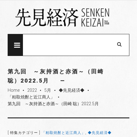
S
k
i
p
t
o
MENU
c
o
n
第九回 ～灰持酒と赤酒～（田崎
t
聡）2022.5月
e
Home
2022
5月
◆先見経済◆
n
fiber_manual_record
fiber_manual_record
fiber_manual_record
fiber_manual_record
「粕取焼酎と近江商人」
t
fiber_manual_record
第九回 ～灰持酒と赤酒～（田崎 聡）2022.5月
[ 特集カテゴリー ]
「粕取焼酎と近江商人」
,
◆先見経済◆