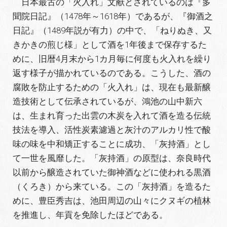
日本最古の「火入れ」文献とされているのは『多
聞院日記』（1478年～1618年）であるが、『御酒之
日記』（1489年説が有力）の中で、「ねりぬき、又
きかきの煎じ様」として酒を1年後まで保存するた
めに、旧暦4月末から1カ月毎に何度も火入れを繰り
返す様子が描かれているのである。こうした、酒の
腐敗を防止するための「火入れ」は、現在も最新醸
造技術として伝承されているが、鴻池の山中新六
は、生まれ育った出雲の木炭を入れて酒を造る伝統
技法を導入、活性炭素濾過と灰汁のアルカリ性で酸
味の味を中和矯正することに成功、「灰持酒」とし
て一世を風靡した。「灰持酒」の原型は、奈良時代
以前から醸造されていた御神酒などに使われる黒酒
（くろき）から来ている。この「灰持酒」を造るた
めに、豊臣秀吉は、池田周辺の山々にクヌギの植林
を推進し、年貢を免除したほどである。