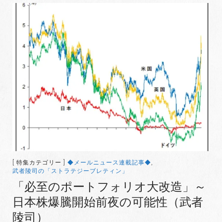
[ 特集カテゴリー ]
◆メールニュース連載記事◆
,
武者陵司の「ストラテジーブレティン」
「必至のポートフォリオ大改造」～
日本株爆騰開始前夜の可能性（武者
陵司）