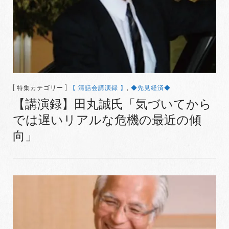
[ 特集カテゴリー ]
【 清話会講演録 】
,
◆先見経済◆
【講演録】田丸誠氏「気づいてから
では遅いリアルな危機の最近の傾
向」