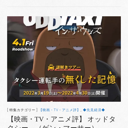
[ 特集カテゴリー ]
【映画・TV・アニメ評】
,
◆先見経済◆
【映画・TV・アニメ評】 オッドタ
クシー （ゲン・マーサー）