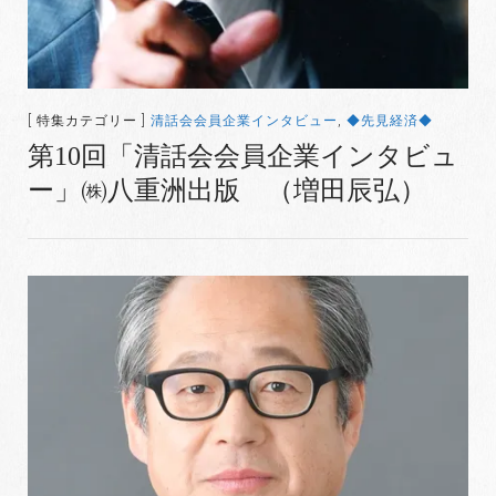
[ 特集カテゴリー ]
清話会会員企業インタビュー
,
◆先見経済◆
第10回「清話会会員企業インタビュ
ー」㈱八重洲出版 （増田辰弘）