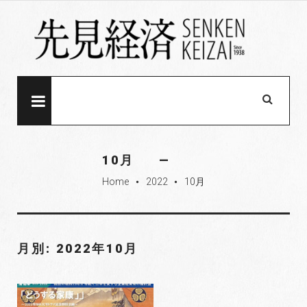
S
k
i
p
t
o
MENU
c
o
n
10月
t
Home
2022
10月
e
fiber_manual_record
fiber_manual_record
n
t
月別: 2022年10月