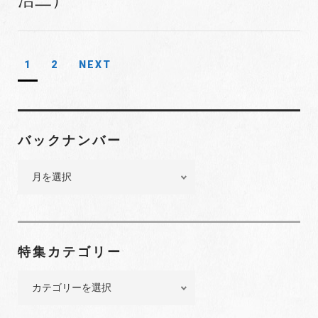
1
2
NEXT
投
稿
ナ
ビ
バックナンバー
ゲ
バ
ー
ッ
シ
ク
ョ
ナ
ン
ン
特集カテゴリー
バ
ー
特
集
カ