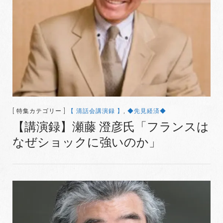
[ 特集カテゴリー ]
【 清話会講演録 】
,
◆先見経済◆
【講演録】瀬藤 澄彦氏「フランスは
なぜショックに強いのか」