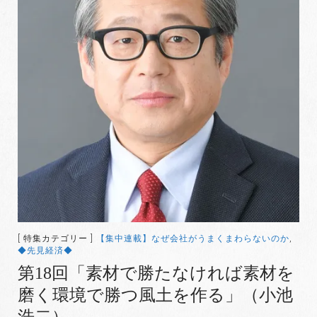
[ 特集カテゴリー ]
【集中連載】なぜ会社がうまくまわらないのか
,
◆先見経済◆
第18回「素材で勝たなければ素材を
磨く環境で勝つ風土を作る」（小池
浩二）