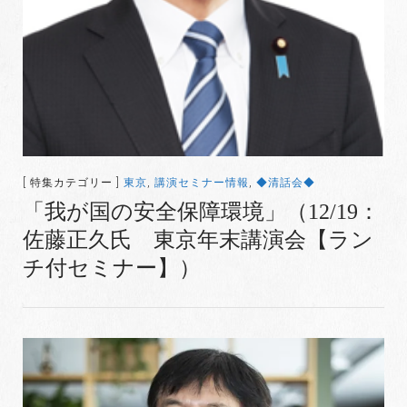
[ 特集カテゴリー ]
東京
,
講演セミナー情報
,
◆清話会◆
「我が国の安全保障環境」（12/19：
佐藤正久氏 東京年末講演会【ラン
チ付セミナー】）