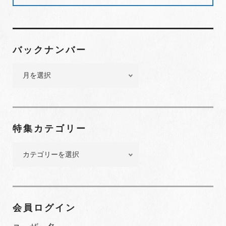
バックナンバー
バ
ッ
ク
ナ
ン
特集カテゴリー
バ
ー
特
集
カ
テ
ゴ
会員ログイン
リ
ー