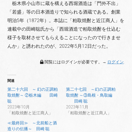
栃木県小山市に蔵を構える西堀酒造は「門外不出」
「若
盛」等の日本酒造りで知られる酒蔵である。創業
明治5
年（1872年）。本誌に「粕取焼酎と近江商人」を
連載中の
田崎聡氏から「西堀酒造で粕取焼酎を仕込む
様子を取材
させてもらえることになったので行きませ
んか」と誘わ
れたのが、2022年5月12日だった。
閲覧にはログインが必要です。→
ログイン
.
関連
第二十六回 ～ 幻の正調粕
第二十七回 ～幻の正調粕
取焼酎～ ②栃木編 田崎
取焼酎 ～③島根・鳥取編
聡
田崎 聡
2023年10月
2023年11月
「粕取焼酎と近江商人」
「粕取焼酎と近江商人」
≪最終回≫ ～北前船と酒
造りの伝播～ 田崎 聡