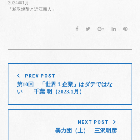
2024年1月
「粕取焼酎と近江商人」
F
T
G
L
P
a
w
o
i
i
c
i
o
n
n
e
t
g
k
t
b
t
l
e
e
o
e
e
d
r
投
o
r
+
I
e
PREV POST
稿
k
n
s
第10回 「世界１企業」はダテではな
t
ナ
い 千葉 明（2023.1月）
ビ
ゲ
ー
シ
NEXT POST
ョ
暴力団（上） 三沢明彦
ン