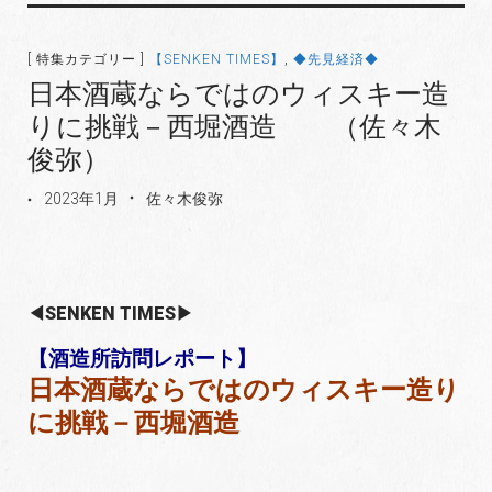
[ 特集カテゴリー ]
【SENKEN TIMES】
,
◆先見経済◆
日本酒蔵ならではのウィスキー造
りに挑戦－西堀酒造 （佐々木
俊弥）
2023年1月
佐々木俊弥
◀SENKEN TIMES▶
【酒造所訪問レポート】
日本酒蔵ならではのウィスキー造り
に挑戦－
西堀酒造