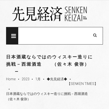
S
k
i
p
t
o
MENU
c
o
n
日本酒蔵ならではのウィスキー造りに
t
挑戦－西堀酒造 （佐々木 俊弥）
e
n
t
Home
2023
1月
◆先見経済◆
fiber_manual_record
fiber_manual_record
fiber_manual_record
fiber_manual_record
【SENKEN TIMES】
fiber_manual_record
日本酒蔵ならではのウィスキー造りに挑戦－西堀酒造
（佐々木 俊弥）