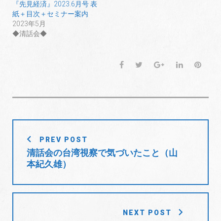
ウ
て
ウ
『先見経済』2023.6月号 表
ィ
く
ィ
紙＋目次＋セミナー案内
ン
だ
ン
ド
さ
ド
2023年5月
ウ
い
ウ
で
(
で
◆清話会◆
開
新
開
き
し
き
ま
い
ま
す
ウ
す
)
ィ
)
F
T
G
L
P
ン
ド
a
w
o
i
i
ウ
で
c
i
o
n
n
開
き
e
t
g
k
t
ま
す
b
t
l
e
e
)
o
e
e
d
r
投
o
r
+
I
e
PREV POST
稿
k
n
s
清話会の台湾視察で気づいたこと（山
t
ナ
本紀久雄）
ビ
ゲ
ー
シ
NEXT POST