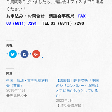
ご質問等ございましたら、清話会オフィス までご連絡
ください！
お申込み・お問合せ 清話会事務局
FAX
TEL 03（6811）7290
03（6811）7291
共有:
ク
F
ク
リ
a
リ
ッ
c
ッ
ク
e
ク
し
b
し
て
o
て
T
o
G
関連
w
k
o
i
で
o
t
共
g
中国 深圳・東莞視察旅行
【講演録】眭 世荣氏「中国
t
有
l
会（前編）
のシリコンバレー・ 深圳は
e
す
e
r
る
+
2019年11月
どこに向かおうとしている
で
に
で
共
は
共
◆先見経済◆
か」
有
ク
有
2023年6月
(
リ
(
新
ッ
新
【 清話会講演録 】
し
ク
し
い
し
い