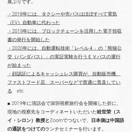
展ぶりです。
・2018年には、タクシーや市バスはほぼすべて電気
（EV）自動車に代わった
・2019年には、ブロックチェーンを活用した電子領収
書の発行を開始した
・2020年には、自動運転技術「レベル４」の「熊猫公
交（パンダバス）」の
実証実験を行うＥＶバスの運行
が始まった
・顔認証によるキャッシュレス購買が、自動販売機、
ファストフード店、スーパーなどで普通に普及してい
る
etc.
■ 2019年に清話会で深圳視察旅行会を開催した折に、
現地の視察先をコーディネートいただいた
眭世荣（ス
イ・シロン）教授と
Zoomでつないで、
日本側は中国語
の通訳をつけての
ランチセミナーを行います。