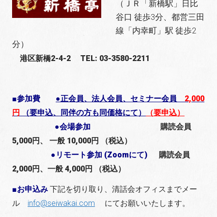
（ＪＲ「新橋駅」日比
谷口 徒歩3分、都営三田
線「内幸町」駅 徒歩2
分）
港区新橋2-4-2 TEL: 03-3580-2211
■参加費
●正会員、法人会員、セミナー会員
2,000
円
（要申込、同伴の方も同価格にて）
（要申込）
●会場参加
購読会員
5,000円、 一般 10,000円 （税込）
●リモート参加 (Zoomにて)
購読会員
2,000円、一般 4,000円 （税込）
■お申込み
下記を切り取り、清話会オフィスまでメー
ル
info@seiwakai.com
にてお願いいたします。