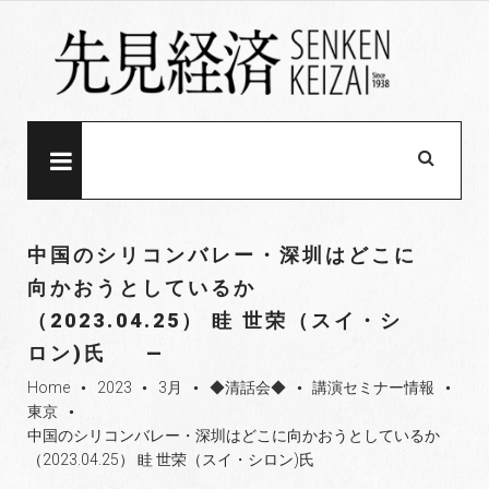
S
k
i
p
t
o
MENU
c
o
n
中国のシリコンバレー・深圳はどこに
t
向かおうとしているか
e
（2023.04.25） 眭 世荣（スイ・シ
n
t
ロン)氏
Home
2023
3月
◆清話会◆
講演セミナー情報
fiber_manual_record
fiber_manual_record
fiber_manual_record
fiber_manual_record
fiber_manual_record
東京
fiber_manual_record
中国のシリコンバレー・深圳はどこに向かおうとしているか
（2023.04.25） 眭 世荣（スイ・シロン)氏