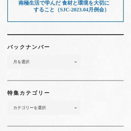
ョ
南極生活で学んだ 食材と環境を大切に
すること（SJC-2023.04月例会）
ン
バックナンバー
バ
ッ
ク
ナ
ン
特集カテゴリー
バ
ー
特
集
カ
テ