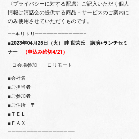
〈プライバシーに対する配慮〉ご記入いただく個人
情報は清話会の提供する商品・サービスのご案内に
のみ使用させていただくものです。
——キリトリ—————————————–
■
2023年04月25日（火） 眭 世荣氏 講演+
ランチ
セミ
ナー
（申込み締切4/21）
□ 会場参加 □ リモート
■会社名
■ご担当者
■ご参加者
■ご住所 〒
■ＴＥＬ
■ＦＡＸ
——————————————————