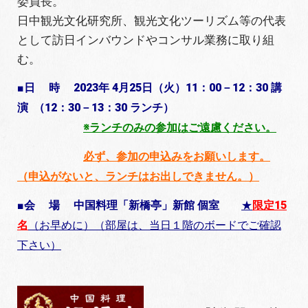
委員長。
日中観光文化研究所、観光文化ツーリズム等の代表
として訪日インバウンドやコンサル業務に取り組
む。
■日 時 2023年 4月25日（火）11：00－12：30 講
演 （12：30－13：30 ランチ）
※ランチのみの参加はご遠慮ください。
必ず、参加の申込みをお願いします。
（申込がないと、ランチはお出しできません。）
■会 場
中国料理「新橋亭」新館 個室
★
限定15
名
（お早めに）（部屋は、当日１階のボードでご確認
下さい）