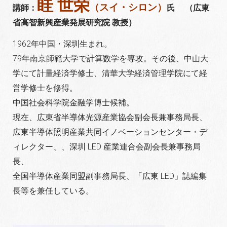
眭 世荣
（スイ・シロン）
講師：
氏
（広東
省高智新興産業発展研究院 教授）
1962年中国・深圳生まれ。
79年南京師範大学で計算数学を専攻。その後、中山大
学にて計量経済学修士、清華大学経済管理学院にて経
営学修士を修得。
中国社会
科学院金融学博士候補。
現在、広東省半導体光源産業協会副会長兼事務局長、
広東
半導体照明産業共同イノベーションセンター・デ
ィレクター、、深圳 LED 産業連
合会副会長兼事務局
長、
全国半導体産業同盟副事務局長、「広東 LED」誌編集
長等を兼任している。