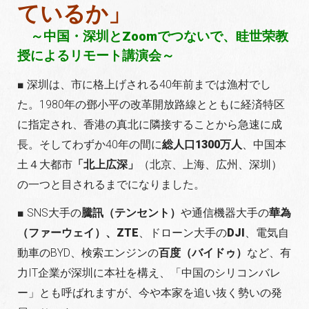
ているか」
～
中国・深圳とZoomでつないで、眭世荣教
授によるリモート講演会
～
■ 深圳は、市に格上げされる40年前までは漁村でし
た。1980年の鄧小平の改革開放路線とともに経済特区
に指定され、香港の真北に隣接することから急速に成
長。そしてわずか40年の間に
総人口1300万人
、中国本
土４大都市
「北上広深」
（北京、上海、広州、深圳）
の一つと目されるまでになりました。
■ SNS大手の
騰訊（テンセント）
や通信機器大手の
華為
（ファーウェイ）、ZTE
、ドローン大手の
DJI
、電気自
動車のBYD、検索エンジンの
百度（バイドゥ）
など、有
力IT企業が深圳に本社を構え、
「中国のシリコンバレ
ー」とも呼ばれますが、今や本家を追い抜く勢いの発