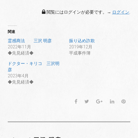
閲覧にはログインが必要です。→
ログイン
.
関連
霊感商法 三沢 明彦
振り込め詐欺
2022年11月
2019年12月
◆先見経済◆
平成事件簿
ドクター・キリコ 三沢明
彦
2023年4月
◆先見経済◆
F
T
G
L
P
a
w
o
i
i
c
i
o
n
n
e
t
g
k
t
b
t
l
e
e
o
e
e
d
r