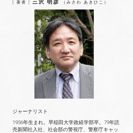
三沢 明彦
[ 著者 ]
（みさわ あきひこ）
o
r
+
I
e
k
n
s
t
ジャーナリスト
1956年生まれ。早稲田大学政経学部卒。79年読
売新聞社入社、社会部の警視庁、警察庁キャッ