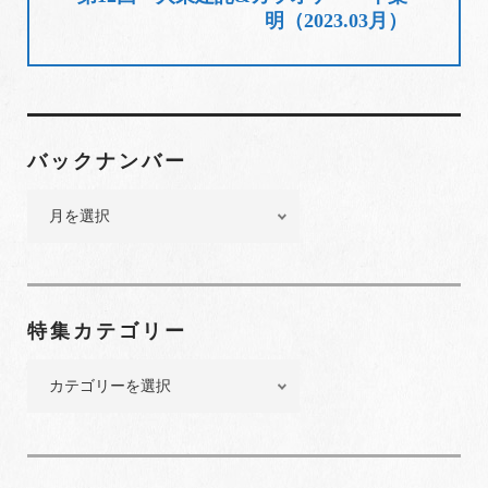
明（2023.03月）
ン
バックナンバー
バ
ッ
ク
ナ
ン
特集カテゴリー
バ
ー
特
集
カ
テ
ゴ