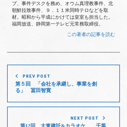
プ、事件デスクを務め、オウム真理教事件、北
朝鮮拉致事件、９．１１米同時テロなどを取
材。昭和から平成にかけては皇室も担当した。
福岡放送、静岡第一テレビ元常務取締役。
この著者の記事を読む
投
PREV POST
稿
第５回 「会社を承継し、事業を創
ナ
る」 冨田智寛
ビ
ゲ
ー
シ
NEXT POST
ョ
第12回 大東建託&カラオケ 千葉