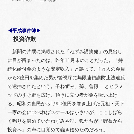
◀平成事件簿▶
投資詐欺
新聞の片隅に掲載された「ねずみ講摘発」の見出し
に
目が留まったのは、昨年11月末のことだった。「持
続化
給付金のような安定収入」と謳って、1万人の会員
から3
億円を集めた男が警視庁に無限連鎖講防止法違反
で逮捕
されたという。子ねずみ、孫、曾孫……とピラミ
ッドの
すそ野を広げ、頂きに立つ者が金を吸い上げ
る。昭和の
庶民から1,900億円を巻き上げた元祖・天下
一家の会に
比べればスケールは小さいが、ここしばら
く鳴りを潜め
ていたねずみや狸、狐たちが「貯蓄から
投資へ」の声に
目覚めて蠢き始めたのだろう。