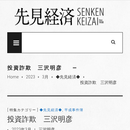
S
k
i
p
t
o
MENU
c
o
n
投資詐欺 三沢明彦
t
Home
2023
3月
◆先見経済◆
e
fiber_manual_record
fiber_manual_record
fiber_manual_record
fiber_manual_record
投資詐欺 三沢明彦
n
t
[ 特集カテゴリー ]
◆先見経済◆
,
平成事件簿
投資詐欺 三沢明彦
2023年3月
三沢明彦