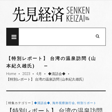
S
k
i
p
t
o
MENU
c
o
n
【特別レポート】 台湾の温泉訪問 (山
t
本紀久雄氏)
e
Home
2023
4月
◆清話会◆
n
fiber_manual_record
fiber_manual_record
fiber_manual_record
fiber_manual_record
【特別レポート】 台湾の温泉訪問 (山本紀久雄氏)
t
[ 特集カテゴリー ]
◆清話会◆
,
海外視察旅行会
,
特別リポート
【特別レポート】 台湾の温泉訪問