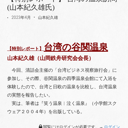
(山本紀久雄氏)
2023年4月
山本紀久雄
台湾の谷関温泉
【特別レポート】
山
本紀久雄（山岡鉄舟研究会会長）
今回、清話会主催の「台湾ビ
ジネス視察旅行会」に
参加し、
その際、谷関温泉の四季温泉会
館にて入浴を
体験したので、台
湾と日欧の温泉を比較し、台湾
温泉
の実態を報告したい。
実は、筆者は『笑う温泉︱
泣く温泉』（小学館スク
ウェア
２００４年）を出版している。
閲覧にはログインが必要です。→
ログイン
.