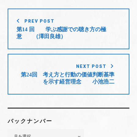
b
t
l
e
e
o
e
e
d
r
投
o
r
+
I
e
PREV POST
稿
k
n
s
第14 回 学ぶ感謝での聴き方の極
t
ナ
意 （澤田良雄）
ビ
ゲ
ー
シ
NEXT POST
ョ
第24回 考え方と行動の価値判断基準
を示す経営理念 小池浩二
ン
バックナンバー
バ