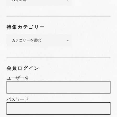
ッ
ク
ナ
ン
特集カテゴリー
バ
ー
特
集
カ
テ
ゴ
会員ログイン
リ
ー
ユーザー名
パスワード