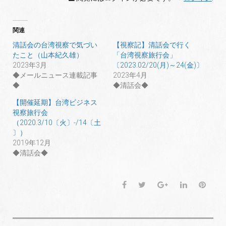
関連
清話会の台湾視察で気づい
【視察記】清話会で行く
たこと（山本紀久雄）
「台湾視察旅行会」
2023年3月
〔2023.02/20(月)～24(金)〕
◆メールニュース連載記事
2023年4月
◆
◆清話会◆
【開催延期】台湾ビジネス
視察旅行会
（2020.3/10〔火〕-/14〔土
〕）
2019年12月
◆清話会◆
F
T
G
L
P
a
w
o
i
i
c
i
o
n
n
e
t
g
k
t