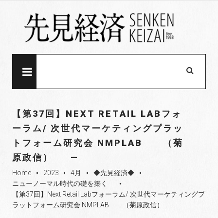
S
k
i
p
t
o
MENU
c
o
n
【第37回】NEXT RETAIL LABフォ
t
ーラム/ 次世代マーケティングプラッ
e
トフォーム研究会 NMPLAB （菊
n
t
原政信）
Home
2023
4月
◆先見経済◆
fiber_manual_record
fiber_manual_record
fiber_manual_record
fiber_manual_record
ニューノーマル時代の礎を築く
fiber_manual_record
【第37回】Next Retail Labフォーラム/ 次世代マーケティングプ
ラットフォーム研究会 NMPLAB （菊原政信）