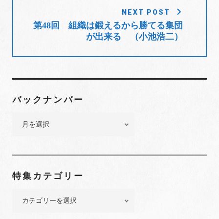
シ
ョ
NEXT POST
第48回 組織は鍛えるから勝てる集団
ン
が出来る （小池浩二）
バックナンバー
バ
ッ
ク
ナ
ン
特集カテゴリー
バ
ー
特
集
カ