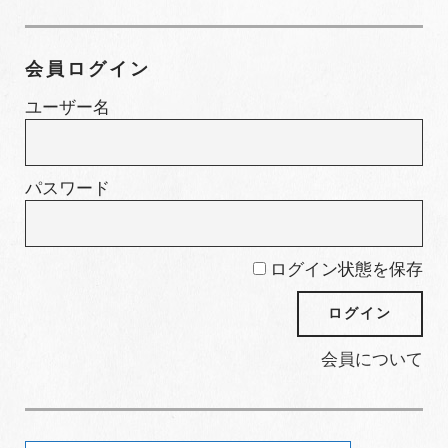
テ
ゴ
会員ログイン
リ
ー
ユーザー名
パスワード
ログイン状態を保存
会員について