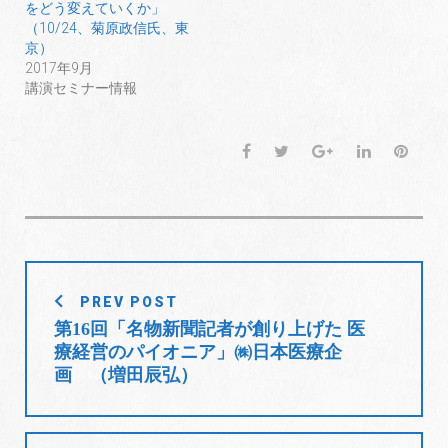
をどう変えていくか」
（10/24、菊原政信氏、東
京）
2017年9月
講演セミナー情報
F
T
G
L
P
a
w
o
i
i
c
i
o
n
n
e
t
g
k
t
b
t
l
e
e
o
e
e
d
r
投
o
r
+
I
e
PREV POST
稿
k
n
s
第16回「名物新聞記者が創り上げた 医
t
ナ
療経営のパイオニア」㈱日本医療企
ビ
画 （増田辰弘）
ゲ
ー