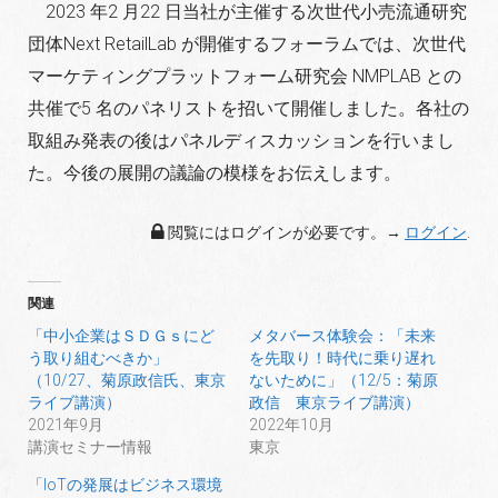
2023 年2 月22 日当社が主催する次
世代小売流通研究
団体Next Retail
Lab が開催するフォーラムでは、次
世代
マーケティングプラットフォーム
研究会 NMPLAB との
共催で5 名の
パネリストを招いて開催しました。各
社の
取組み発表の後はパネルディスカ
ッションを行いまし
た。今後の展開の
議論の模様をお伝えします。
閲覧にはログインが必要です。→
ログイン
.
関連
「中小企業はＳＤＧｓにど
メタバース体験会：「未来
う取り組むべきか」
を先取り！時代に乗り遅れ
（10/27、菊原政信氏、東京
ないために」（12/5：菊原
ライブ講演）
政信 東京ライブ講演）
2021年9月
2022年10月
講演セミナー情報
東京
「IoTの発展はビジネス環境