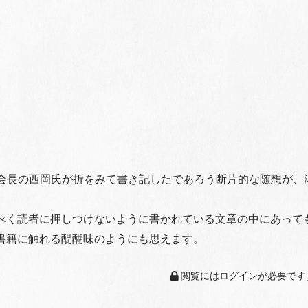
会長の西岡氏が折をみて書き記したであろう断片的な
随想が、
べく読者に押しつけないように書かれている文章の中
にあって
書籍に触れる醍醐味のようにも思
えます。
閲覧にはログインが必要です