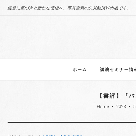
S
経営に気づきと新たな価値を。毎月更新の先見経済Web版です。
k
i
p
t
o
c
o
n
ホーム
講演セミナー情
t
e
n
【書評】『バ
t
Home
2023
fiber_manual_record
fiber_manual_record