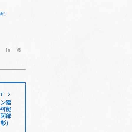
著）
G
L
P
o
i
i
o
n
n
g
k
t
l
e
e
e
d
r
+
I
e
ST
n
s
ョン建
t
の可能
（阿部
彰）