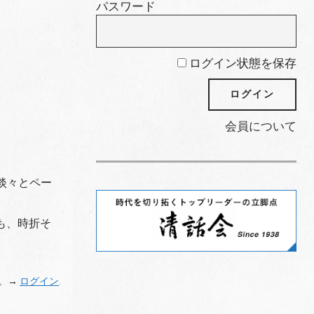
パスワード
ログイン状態を保存
会員について
淡々とペー
も、時折そ
。→
ログイン
.