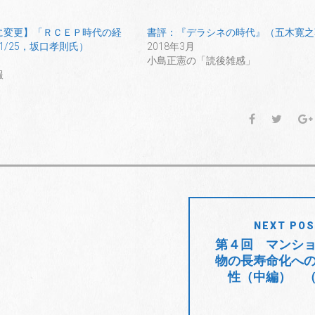
に変更】「ＲＣＥＰ時代の経
書評：『デラシネの時代』（五木寛之
.1/25，坂口孝則氏）
2018年3月
小島正憲の「読後雑感」
報
F
T
a
w
c
i
e
t
b
t
o
e
o
r
NEXT PO
k
第４回 マンシ
物の長寿命化へ
性（中編） 