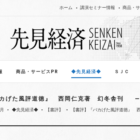
ホーム
講演セミナー情報
商品・サ
報
商品・サービスPR
◆先見経済◆
ＳＪＣ
カげた風評道徳』 西岡仁克著 幻冬舎刊
5月
◆先見経済◆
【書評】
【書評】『バカげた風評道徳』 
fiber_manual_record
fiber_manual_record
fiber_manual_record