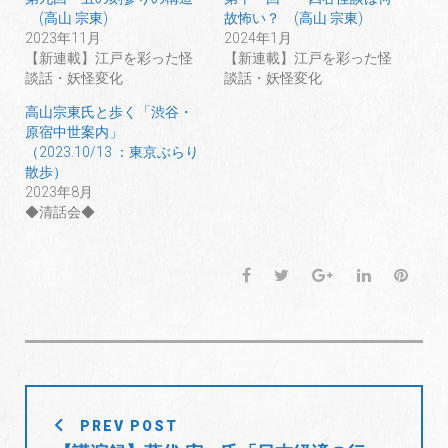
(高山 宗東)
故怖い？ (高山 宗東)
2023年11月
2024年1月
【新連載】江戸を彩った怪
【新連載】江戸を彩った怪
談話・妖怪変化
談話・妖怪変化
高山宗東氏と歩く「渋谷・
原宿中世案内」
（2023.10/13 ：東京ぶらり
散歩）
2023年8月
◆清話会◆
F
T
G
L
P
a
w
o
i
i
c
i
o
n
n
e
t
g
k
t
b
t
l
e
e
o
e
e
d
r
投
o
r
+
I
e
PREV POST
稿
k
n
s