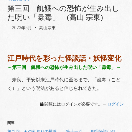
第三回 飢餓への恐怖が生み出し
た呪い「蟲毒」 (高山 宗東)
2023年5月
高山宗東
江戸時代を彩った怪談話・妖怪変化
～第三回 飢餓への恐怖が生み出した呪い「蟲毒」～
奈良、平安以来江戸時代に至るまで、「蟲毒（こど
く）」という呪法があると信じられてきた。
閲覧にはログインが必要です。→
ログイン
.
関連
第九回 丑の刻参りの構造
第十一回 四谷怪談は何