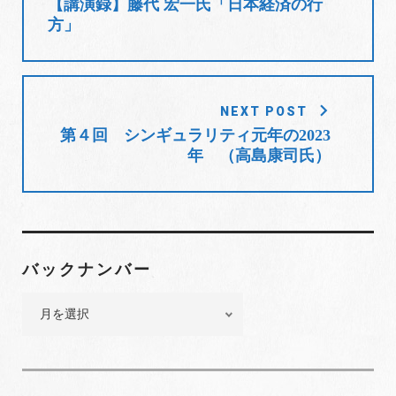
【講演録】藤代 宏一氏「日本経済の行
t
ナ
方」
ビ
ゲ
ー
シ
NEXT POST
ョ
第４回 シンギュラリティ元年の2023
年 （高島康司氏）
ン
バックナンバー
バ
ッ
ク
ナ
ン