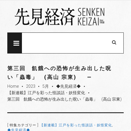
S
k
i
p
t
o
MENU
c
o
n
第三回 飢餓への恐怖が生み出した呪
t
い「蟲毒」 (高山 宗東)
e
Home
2023
5月
◆先見経済◆
n
fiber_manual_record
fiber_manual_record
fiber_manual_record
fiber_manual_record
【新連載】江戸を彩った怪談話・妖怪変化
t
fiber_manual_record
第三回 飢餓への恐怖が生み出した呪い「蟲毒」 (高山 宗東)
[ 特集カテゴリー ]
【新連載】江戸を彩った怪談話・妖怪変化
,
◆先見経済◆