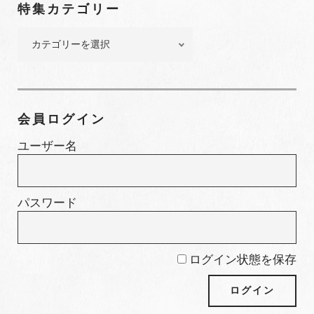
特集カテゴリー
バ
ー
特
集
カ
テ
ゴ
会員ログイン
リ
ー
ユーザー名
パスワード
ログイン状態を保存