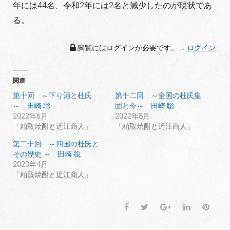
年には44名、
令和2年には2名と減少したのが現状であ
る。
閲覧にはログインが必要です。→
ログイン
.
関連
第十回 ～下り酒と杜氏
第十二回 ～全国の杜氏集
～ 田崎 聡
団と今～ 田崎 聡
2022年6月
2022年8月
「粕取焼酎と近江商人」
「粕取焼酎と近江商人」
第二十回 ～四国の杜氏と
その歴史 ～ 田崎 聡
2023年4月
「粕取焼酎と近江商人」
F
T
G
L
P
a
w
o
i
i