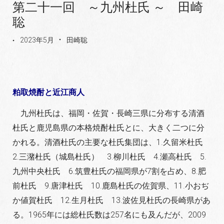
第二十一回 ～九州杜氏 ～ 田崎
聡
2023年5月
田崎聡
粕取焼酎と近江商人
九州杜氏は、福岡・佐賀・長崎三県に分布する清酒
杜
氏と鹿児島県の本格焼酎杜氏とに、大きく二つに分
かれ
る。清酒杜氏の主要な杜氏集団は、1.久留米杜氏
2.三
潴杜氏（城島杜氏） 3.柳川杜氏 4.瀬高杜氏 5.
九州中
央杜氏 6.筑豊杜氏の福岡県が7割を占め、8.肥
前杜氏
9.唐津杜氏 10.鹿島杜氏の佐賀県、11.小おぢ
か値賀杜氏
12.生月杜氏 13.波佐見杜氏の長崎県があ
る。1965年に
は総杜氏数は257名にも及んだが、2009