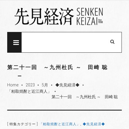
S
k
i
p
t
o
MENU
c
o
n
第二十一回 ～九州杜氏 ～ 田崎 聡
t
e
Home
2023
5月
◆先見経済◆
n
fiber_manual_record
fiber_manual_record
fiber_manual_record
fiber_manual_record
「粕取焼酎と近江商人」
t
fiber_manual_record
第二十一回 ～九州杜氏 ～ 田崎 聡
[ 特集カテゴリー ]
「粕取焼酎と近江商人」
,
◆先見経済◆