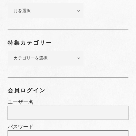
バ
ッ
ク
ナ
ン
特集カテゴリー
バ
ー
特
集
カ
テ
ゴ
会員ログイン
リ
ー
ユーザー名
パスワード