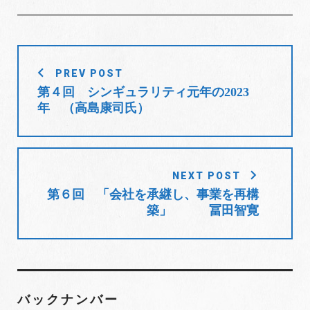
c
i
o
n
n
e
t
g
k
t
b
t
l
e
e
o
e
e
d
r
投
o
r
+
I
e
PREV POST
稿
k
n
s
第４回 シンギュラリティ元年の2023
t
ナ
年 （高島康司氏）
ビ
ゲ
ー
シ
NEXT POST
ョ
第６回 「会社を承継し、事業を再構
築」 冨田智寛
ン
バックナンバー