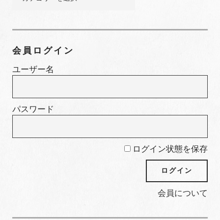
集
カ
テ
ゴ
会員ログイン
リ
ー
ユーザー名
パスワード
ログイン状態を保存
会員について