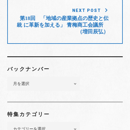
ー
シ
NEXT POST
ョ
第18回 「地域の産業拠点の歴史と伝
統 に革新を加える」 青梅商工会議所
ン
（増田辰弘）
バックナンバー
バ
ッ
ク
ナ
ン
特集カテゴリー
バ
ー
特