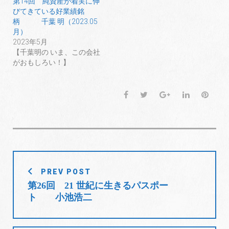
第14回 純資産が着実に伸
びてきている好業績銘
柄 千葉 明（2023.05
月）
2023年5月
【千葉明の いま、この会社
がおもしろい！】
F
T
G
L
P
a
w
o
i
i
c
i
o
n
n
e
t
g
k
t
b
t
l
e
e
o
e
e
d
r
投
o
r
+
I
e
PREV POST
稿
k
n
s
第26回 21 世紀に生きるパスポー
t
ナ
ト 小池浩二
ビ
ゲ