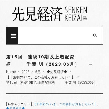
S
k
i
p
t
o
MENU
c
o
n
第15回 連続10期以上増配銘
t
柄 千葉 明（2023.06月）
e
Home
2023
6月
◆先見経済◆
n
fiber_manual_record
fiber_manual_record
fiber_manual_record
fiber_manual_record
【千葉明の いま、この会社がおもしろい！】
t
fiber_manual_record
第15回 連続10期以上増配銘柄 千葉 明（2023.06月）
[ 特集カテゴリー ]
【千葉明の いま、この会社がおもしろい！】
,
◆先見経済◆