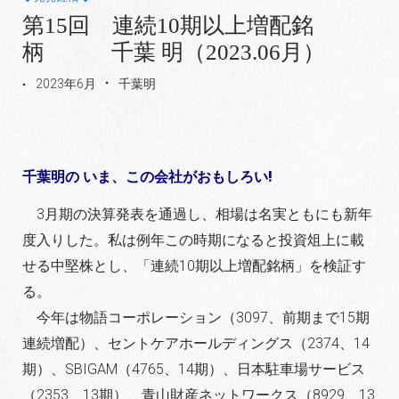
第15回 連続10期以上増配銘
柄 千葉 明（2023.06月）
2023年6月
千葉明
千葉明の いま、この会社がおもしろい!
3月期の決算発表を通過し、相場は名実ともにも新年
度入りした。私は例年この時期になると投資俎上に載
せ
る中堅株とし、「連続10期以上増配銘柄」を検証す
る。
今年は物語コーポレーション（3097、前期まで15期
連続増配）、セントケアホールディングス（2374、14
期）、
SBIGAM（4765、14期）、日本駐車場サービス
（2353、
13期）、青山財産ネットワークス（8929、13