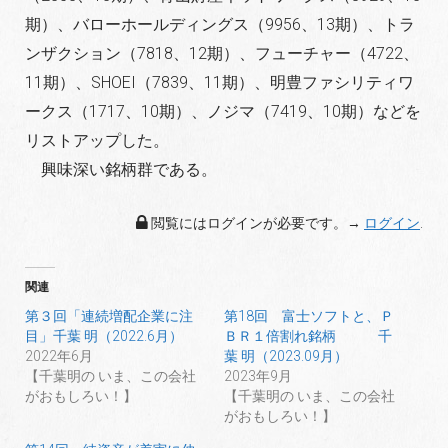
期）、バロー
ホールディングス（9956、13期）、トラ
ンザクション
（7818、12期）、フューチャー（4722、
11期）、SHOEI
（7839、11期）、明豊ファシリティワ
ークス（1717、10期）、
ノジマ（7419、10期）などを
リストアップした。
興味深い銘柄群である。
閲覧にはログインが必要です。→
ログイン
.
関連
第３回「連続増配企業に注
第18回 富士ソフトと、Ｐ
目」千葉 明（2022.6月）
ＢＲ１倍割れ銘柄 千
2022年6月
葉 明（2023.09月）
【千葉明の いま、この会社
2023年9月
がおもしろい！】
【千葉明の いま、この会社
がおもしろい！】