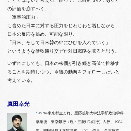
ことではないと考える、従って、比較的安心であると
の評価を崩すべく、
「軍事的圧力」
も含めた日本に対する圧力をじわじわと増しながら、
日本の反応を眺め、可能な限り、
「日米、そして日米韓の絆にひびを入れていく」
というような硬軟織り交ぜた対日戦略を取ると思う。
いずれにしても、日本の株価が引き続き高値で推移す
ることを期待しつつ、今後の動向をフォローしたいと
考えている。
真田幸光
————————————————————
1957年東京都生まれ。慶応義塾大学法学部政治学科
卒業後、東京銀行（現・三菱UFJ銀行）入行。1984
年、韓国延世大学留学後、ソウル支店、名古屋支