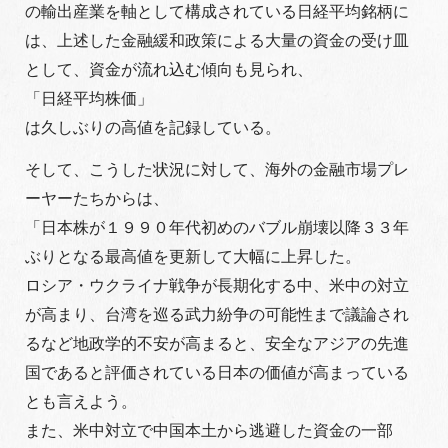
の輸出産業を軸として構成されている日経平均銘柄に
は、上述した金融緩和政策による大量の資金の受け皿
として、資金が流れ込む傾向も見られ、
「日経平均株価」
は久しぶりの高値を記録している。
そして、こうした状況に対して、海外の金融市場プレ
ーヤーたちからは、
「日本株が１９９０年代初めのバブル崩壊以降３３年
ぶりとなる最高値を更新して大幅に上昇した。
ロシア・ウクライナ戦争が長期化する中、米中の対立
が高まり、台湾を巡る武力紛争の可能性まで議論され
るなど地政学的不安が高まると、安全なアジアの先進
国であると評価されている日本の価値が高まっている
とも言えよう。
また、米中対立で中国本土から逃避した資金の一部