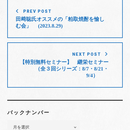
o
e
e
d
r
投
o
r
+
I
e
PREV POST
稿
k
n
s
田﨑聡氏オススメの「粕取焼酎を愉し
t
ナ
む会」 (2023.8.29)
ビ
ゲ
ー
シ
NEXT POST
ョ
【特別無料セミナー】 継栄セミナー
（全３回シリーズ：8/7・8/21・
ン
9/4）
バックナンバー
バ