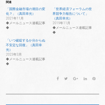
T
o
G
関連
w
k
o
i
で
o
t
共
g
「国際金融市場の潮目の変
「世界経済フォーラムの世
t
有
l
化？」（真田幸光）
界競争力報告について」
e
す
e
r
る
+
2021年11月
（真田幸光）
で
に
で
共
は
共
◆メールニュース連載記事
2019年11月
有
ク
有
◆
◆メールニュース連載記事
(
リ
(
新
ッ
新
◆
し
ク
し
い
し
い
ウ
て
ウ
「いつ破綻するか分からぬ
ィ
く
ィ
不安定な回復」（真田幸
ン
だ
ン
ド
さ
ド
光）
ウ
い
ウ
で
(
で
2023年3月
開
新
開
◆メールニュース連載記事
き
し
き
ま
い
ま
◆
す
ウ
す
)
ィ
)
ン
ド
ウ
F
T
G
L
P
で
開
a
w
o
i
i
き
ま
c
i
o
n
n
す
)
e
t
g
k
t
b
t
l
e
e