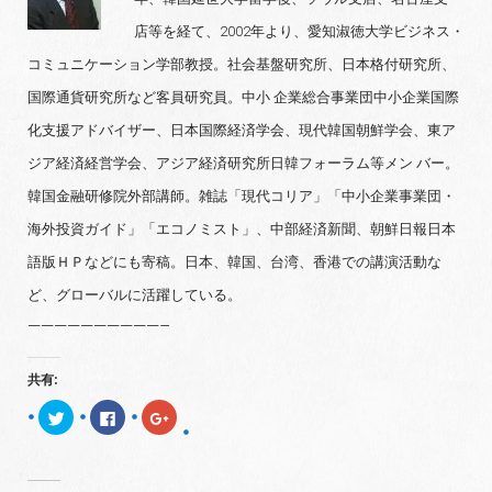
店等を経て、2002年より、愛知淑徳大学ビジネス・
コミュニケーション学部教授。社会基盤研究所、日本格付研究所、
国際通貨研究所など客員研究員。中小 企業総合事業団中小企業国際
化支援アドバイザー、日本国際経済学会、現代韓国朝鮮学会、東ア
ジア経済経営学会、アジア経済研究所日韓フォーラム等メン バー。
韓国金融研修院外部講師。雑誌「現代コリア」「中小企業事業団・
海外投資ガイド」「エコノミスト」、中部経済新聞、朝鮮日報日本
語版ＨＰなどにも寄稿。日本、韓国、台湾、香港での講演活動な
ど、グローバルに活躍している。
——————————–
共有:
ク
F
ク
リ
a
リ
ッ
c
ッ
ク
e
ク
し
b
し
て
o
て