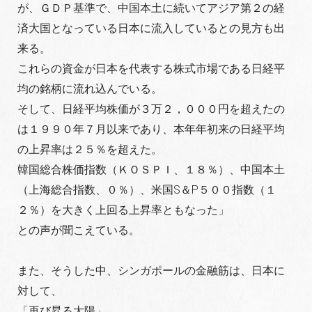
が、ＧＤＰ基準で、中国本土に続いてアジア第２の経
済大国となっている日本に流入しているとの見方も出
来る。
これらの資金が日本を代表する株式市場である日経平
均の銘柄に流れ込んでいる。
そして、日経平均株価が３万２，０００円を超えたの
は１９９０年７月以来であり、本年年初来の日経平均
の上昇率は２５％を超えた。
韓国総合株価指数（ＫＯＳＰＩ、１８％）、中国本土
（上海総合指数、０％）、米国S＆P５００指数（１
２％）を大きく上回る上昇率ともなった」
との声が聞こえている。
また、そうした中、シンガポールの金融筋は、日本に
対して、
「再び昇る太陽」