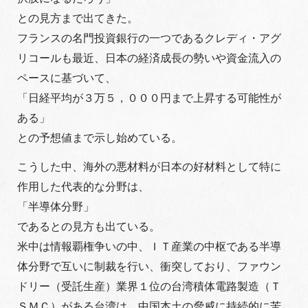
との見方まで出てきた。
フランスの名門投資銀行の一つであるクレディ・アグ
リコールも最近、日本の経済成長の勢いや資金流入の
ペースに基づいて、
「日経平均が３万５，０００円まで上昇する可能性が
ある」
との予想値まで示し始めている。
こうした中、海外の悪材料が日本の好材料として特に
作用した代表的な分野は、
「半導体分野」
であるとの見方も出ている。
米中は情報覇権争いの中、ＩＴ産業の中枢である半導
体分野で互いに制裁を行い、衝突しており、ファウン
ドリー（受託生産）業界１位の台湾積体電路製造（Ｔ
ＳＭＣ）がある台湾は、中国本土の脅威に持続的に苦