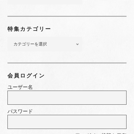
ッ
ク
ナ
ン
特集カテゴリー
バ
ー
特
集
カ
テ
ゴ
会員ログイン
リ
ー
ユーザー名
パスワード