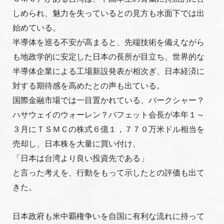
しめられ、魅力を失っているとの見方も水面下では出
始めている。
半導体を巡る不安が高まると、先端技術を備えながら
も地政学的に安定した日本の長所が目立ち、世界的な
半導体企業による工場新設発表が相次ぎ、日本経済に
対する期待感を高めたとの声も出ている。
国際金融市場では一目置かれている、バークシャー？
ハサウェイのウォーレン？バフェット会長が本年１～
３月にＴＳＭＣの株式６億１，７７０万米ドル相当を
売却し、日本株を大量に買い付け、
「日本は台湾より良い投資先である」
と言った考えを、行動をもって示したとの評価も出て
きた。
日本政府も米中覇権争いを自国に有利な流れに持って