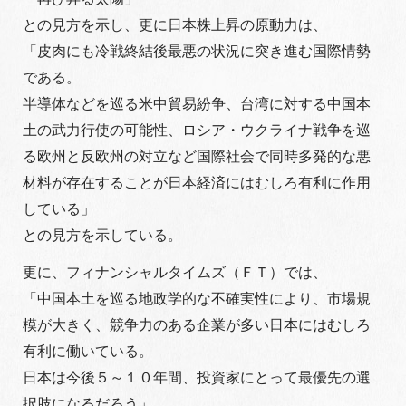
との見方を示し、更に日本株上昇の原動力は、
「皮肉にも冷戦終結後最悪の状況に突き進む国際情勢
である。
半導体などを巡る米中貿易紛争、台湾に対する中国本
土の武力行使の可能性、ロシア・ウクライナ戦争を巡
る欧州と反欧州の対立など国際社会で同時多発的な悪
材料が存在することが日本経済にはむしろ有利に作用
している」
との見方を示している。
更に、フィナンシャルタイムズ（ＦＴ）では、
「中国本土を巡る地政学的な不確実性により、市場規
模が大きく、競争力のある企業が多い日本にはむしろ
有利に働いている。
日本は今後５～１０年間、投資家にとって最優先の選
択肢になるだろう」