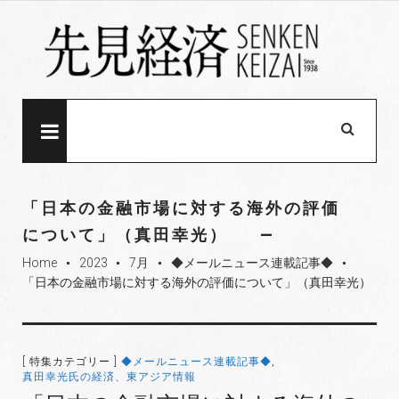
S
k
i
p
t
o
MENU
c
o
n
「日本の金融市場に対する海外の評価
t
について」（真田幸光）
e
Home
2023
7月
◆メールニュース連載記事◆
n
fiber_manual_record
fiber_manual_record
fiber_manual_record
fiber_manual_record
「日本の金融市場に対する海外の評価について」（真田幸光）
t
[ 特集カテゴリー ]
◆メールニュース連載記事◆
,
真田幸光氏の経済、東アジア情報