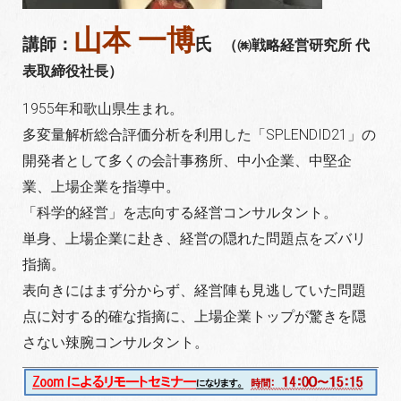
山本 一博
講師：
氏
（㈱戦略経営研究所 代
表取締役社長）
1955年和歌山県生まれ。
多変量解析総合評価分析を利用した「SPLENDID21」の
開発者として多くの会計事務所、中小企業、中堅企
業、上場企業を指導中。
「科学的経営」を志向する経営コンサルタント。
単身、上場企業に赴き、経営の隠れた問題点をズバリ
指摘。
表向きにはまず分からず、経営陣も見逃していた問題
点に対する的確な指摘に、上場企業トップが驚きを隠
さない辣腕コンサルタント。