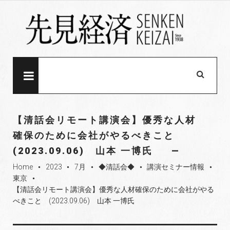
S
k
i
p
t
o
MENU
c
o
n
【清話会リモート講演会】優秀な人材
t
確保のために会社がやるべきこと
e
(2023.09.06) 山本 一博氏
n
t
Home
2023
7月
◆清話会◆
講演セミナー情報
fiber_manual_record
fiber_manual_record
fiber_manual_record
fiber_manual_record
fiber_manual_record
東京
fiber_manual_record
【清話会リモート講演会】優秀な人材確保のために会社がやる
べきこと (2023.09.06) 山本 一博氏