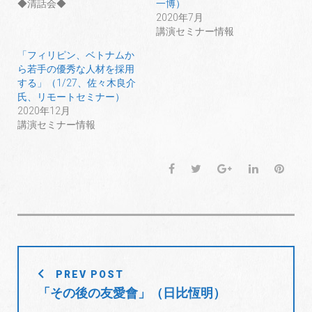
共
は
共
◆清話会◆
一博）
有
ク
有
2020年7月
(
リ
(
新
ッ
新
講演セミナー情報
し
ク
し
い
し
い
ウ
て
ウ
「フィリピン、ベトナムか
ィ
く
ィ
ら若手の優秀な人材を採用
ン
だ
ン
ド
さ
ド
する」（1/27、佐々木良介
ウ
い
ウ
で
(
で
氏、リモートセミナー）
開
新
開
2020年12月
き
し
き
ま
い
ま
講演セミナー情報
す
ウ
す
)
ィ
)
ン
ド
ウ
F
T
G
L
P
で
開
a
w
o
i
i
き
ま
c
i
o
n
n
す
)
e
t
g
k
t
b
t
l
e
e
o
e
e
d
r
投
o
r
+
I
e
PREV POST
稿
k
n
s
「その後の友愛會」（日比恆明）
t
ナ