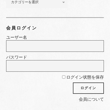
集
カ
テ
ゴ
会員ログイン
リ
ー
ユーザー名
パスワード
ログイン状態を保存
会員について