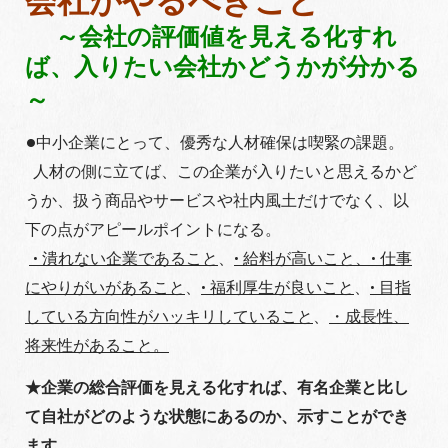
会社がやるべきこと
～
会社の評価値を見える化すれ
ば、入りたい会社かどうかが分かる
～
●
中小企業にとって、優秀な人材確保は喫緊の課題。
人材の側に立てば、この企業が入りたいと思えるかど
うか、扱う商品やサービスや社内風土だけでなく、以
下の点がアピールポイントになる。
• 潰れない企業であること
、
• 給料が高いこと、• 仕事
にやりがいがあること
、
• 福利厚生が良いこと
、
• 目指
している方向性がハッキリしていること
、
・成長性、
将来性があること。
★企業の総合評価を見える化すれば、有名企業と比し
て自社がどのような状態にあるのか、示すことができ
ます。