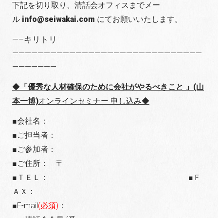
下記を切り取り、清話会オフィスまでメー
ル
info@seiwakai.com
にてお願いいたします。
—–キリトリ
——————————————————————————————
———————
◆
「優秀な人材確保のために会社がやるべきこと 」(山
本一博)
オンラインセミナー 申し込み◆
■会社名：
■ご担当者：
■ご参加者：
■ご住所： 〒
■ＴＥＬ： ■Ｆ
ＡＸ：
■E-mail
(必須)
：