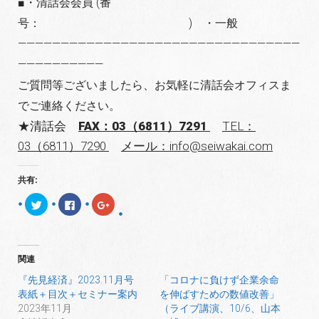
■・清話会会員 (番
号： ) ・一般
—————————————————————————————————
——————————
ご質問等ございましたら、お気軽に清話会オフィスま
でご連絡ください。
★清話会
FAX：
03
（6811）7291
TEL：
03（6811）7290
メール：info@seiwakai.com
共有:
ク
F
ク
リ
a
リ
ッ
c
ッ
ク
e
ク
し
b
し
て
o
て
T
o
G
関連
w
k
o
i
で
o
t
共
g
『先見経済』2023.11月号
「コロナに負けず企業余命
t
有
l
表紙＋目次＋セミナー案内
を伸ばすための数値改善」
e
す
e
r
る
+
2023年11月
（ライブ講演、10/6、山本
で
に
で