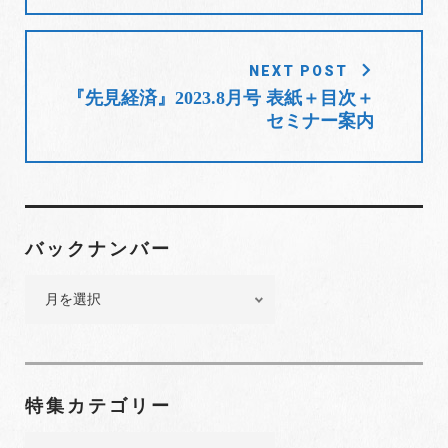
ビ
ゲ
ー
NEXT POST
シ
『先見経済』2023.8月号 表紙＋目次＋
ョ
セミナー案内
ン
バックナンバー
バ
ッ
ク
ナ
ン
特集カテゴリー
バ
ー
特