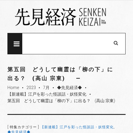
S
k
i
p
t
o
MENU
c
o
n
第五回 どうして幽霊は「柳の下」に
t
出る？ (高山 宗東)
e
Home
2023
7月
◆先見経済◆
n
fiber_manual_record
fiber_manual_record
fiber_manual_record
fiber_manual_record
【新連載】江戸を彩った怪談話・妖怪変化
t
fiber_manual_record
第五回 どうして幽霊は「柳の下」に出る？ (高山 宗東)
[ 特集カテゴリー ]
【新連載】江戸を彩った怪談話・妖怪変化
,
◆先見経済◆