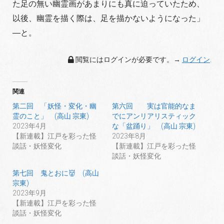
た足の無い幽霊画があまりにも真に迫っていたため、
以後、幽霊を描く際は、足を描かないようになった」
―と。
閲覧にはログインが必要です。→
ログイン
.
関連
第二回 「妖怪・変化・幽
第六回 実は官能的なま
霊のこと」 (高山 宗東)
でにアンリアリスティック
2023年4月
な「盆踊り」 (高山 宗東)
【新連載】江戸を彩った怪
2023年8月
談話・妖怪変化
【新連載】江戸を彩った怪
談話・妖怪変化
第七回 鬼とおに👹 (高山
宗東)
2023年9月
【新連載】江戸を彩った怪
談話・妖怪変化