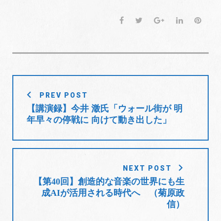
F
T
G
L
P
a
w
o
i
i
c
i
o
n
n
e
t
g
k
t
b
t
l
e
e
o
e
e
d
r
投
o
r
+
I
e
PREV POST
稿
k
n
s
【講演録】今井 澂氏「ウォール街が 明
t
ナ
年早々の停戦に 向けて動き出した」
ビ
ゲ
ー
シ
NEXT POST
ョ
【第40回】創造的な音楽の世界にも生
成AIが活用される時代へ （菊原政
ン
信）