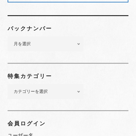
バックナンバー
バ
ッ
ク
ナ
ン
特集カテゴリー
バ
ー
特
集
カ
テ
ゴ
会員ログイン
リ
ー
ユーザー名