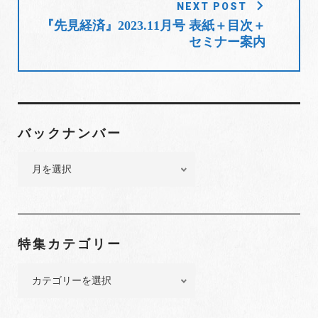
NEXT POST
ン
『先見経済』2023.11月号 表紙＋目次＋
セミナー案内
バックナンバー
バ
ッ
ク
ナ
ン
特集カテゴリー
バ
ー
特
集
カ