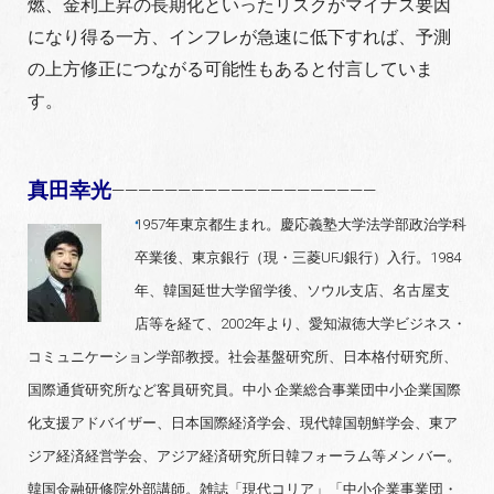
燃、金利上昇の長期化といったリスクがマイナス要因
になり得る一方、インフレが急速に低下すれば、予測
の上方修正につながる可能性もあると付言していま
す。
真田幸光
————————————————————
1957年東京都生まれ。慶応義塾大学法学部政治学科
卒業後、東京銀行（現・三菱UFJ銀行）入行。1984
年、韓国延世大学留学後、ソウル支店、名古屋支
店等を経て、2002年より、愛知淑徳大学ビジネス・
コミュニケーション学部教授。社会基盤研究所、日本格付研究所、
国際通貨研究所など客員研究員。中小 企業総合事業団中小企業国際
化支援アドバイザー、日本国際経済学会、現代韓国朝鮮学会、東ア
ジア経済経営学会、アジア経済研究所日韓フォーラム等メン バー。
韓国金融研修院外部講師。雑誌「現代コリア」「中小企業事業団・