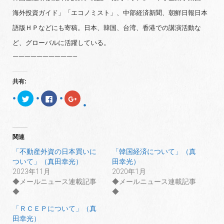
海外投資ガイド」「エコノミスト」、中部経済新聞、朝鮮日報日本
語版ＨＰなどにも寄稿。日本、韓国、台湾、香港での講演活動な
ど、グローバルに活躍している。
——————————–
共有:
ク
F
ク
リ
a
リ
ッ
c
ッ
ク
e
ク
し
b
し
て
o
て
T
o
G
関連
w
k
o
i
で
o
t
共
g
「不動産外資の日本買いに
「韓国経済について」（真
t
有
l
ついて」（真田幸光）
田幸光）
e
す
e
r
る
+
2023年11月
2020年1月
で
に
で
共
は
共
◆メールニュース連載記事
◆メールニュース連載記事
有
ク
有
◆
◆
(
リ
(
新
ッ
新
し
ク
し
「ＲＣＥＰについて」（真
い
し
い
ウ
て
ウ
田幸光）
ィ
く
ィ