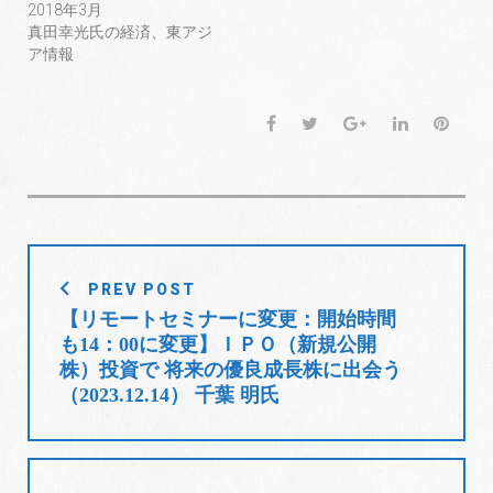
2018年3月
ン
だ
ン
ド
さ
ド
真田幸光氏の経済、東アジ
ウ
い
ウ
で
(
で
ア情報
開
新
開
き
し
き
ま
い
ま
す
ウ
す
)
ィ
)
F
T
G
L
P
ン
ド
a
w
o
i
i
ウ
で
c
i
o
n
n
開
き
e
t
g
k
t
ま
す
b
t
l
e
e
)
o
e
e
d
r
投
o
r
+
I
e
PREV POST
稿
k
n
s
【リモートセミナーに変更：開始時間
t
ナ
も14：00に変更】ＩＰＯ（新規公開
ビ
株）投資で 将来の優良成長株に出会う
ゲ
（2023.12.14） 千葉 明氏
ー
シ
ョ