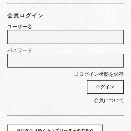
テ
ゴ
会員ログイン
リ
ー
ユーザー名
パスワード
ログイン状態を保存
会員について