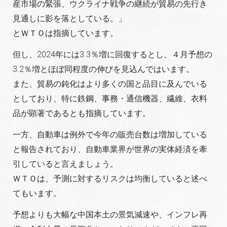
産市場の緊張、ウクライナ戦争の継続が貿易の先行き
見通しに影を落としている。」
とＷＴＯは指摘しています。
但し、2024年には3.3％増に回復するとし、４月予想の
3.2％増とほぼ同程度の伸びを見込んではいます。
また、貿易の鈍化はより多くの国と品目に及んでいる
としており、特に鉄鋼、事務・通信機器、繊維、衣料
品が顕著であるとも指摘しています。
一方、自動車は例外で今年の販売台数は増加している
と報告されており、自動車業界が世界の実体経済を牽
引していると言えましょう。
ＷＴＯは、予測に対するリスクは均衡していると述べ
てもいます。
予想よりも大幅な中国本土の景気減速や、インフレ再