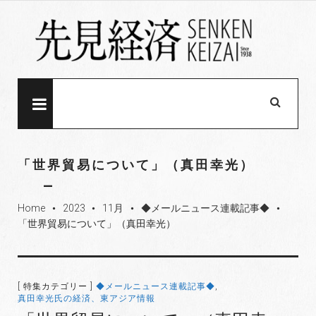
S
k
i
p
t
o
MENU
c
o
n
「世界貿易について」（真田幸光）
t
e
Home
2023
11月
◆メールニュース連載記事◆
n
fiber_manual_record
fiber_manual_record
fiber_manual_record
fiber_manual_record
「世界貿易について」（真田幸光）
t
[ 特集カテゴリー ]
◆メールニュース連載記事◆
,
真田幸光氏の経済、東アジア情報