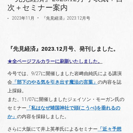
次＋セミナー案内
2023年11月
『先見経済』2023.12月号
『先見経済』2023.12月号、発刊しました。
★全ページフルカラーに刷新いたしました。
今号では、9/27に開催しました岩﨑由純氏による講演
会
「部下のやる気を引き出す魔法の言葉」
の内容を誌
。
上採録
また、11/07に開催しましたジェイソン・モーガン氏の
セミナー
「私はなぜ靖国神社で頭(こうべ)を垂れるの
か」
の内容を採録しました。
さらに大阪にて井上英孝氏によるセミナー
「近々予想