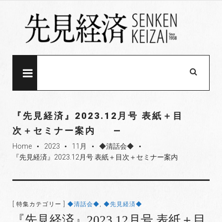
S
k
i
p
t
o
MENU
c
o
n
『先見経済』2023.12月号 表紙＋目
t
次＋セミナー案内
e
Home
2023
11月
◆清話会◆
n
fiber_manual_record
fiber_manual_record
fiber_manual_record
fiber_manual_record
『先見経済』2023.12月号 表紙＋目次＋セミナー案内
t
[ 特集カテゴリー ]
◆清話会◆
,
◆先見経済◆
『先見経済』2023.12月号 表紙＋目