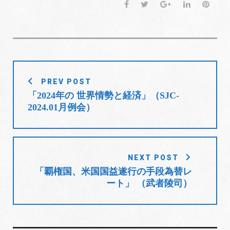
き
し
き
F
T
G
L
P
ま
い
ま
す
ウ
す
a
w
o
i
i
)
ィ
)
ン
c
i
o
n
n
ド
e
t
g
k
t
ウ
で
b
t
l
e
e
開
き
o
e
e
d
r
ま
す
投
o
r
+
I
e
)
PREV POST
稿
k
n
s
「2024年の 世界情勢と経済」（SJC-
t
ナ
2024.01月例会）
ビ
ゲ
ー
シ
NEXT POST
ョ
「覇権国、米国国益遂行の手段為替レ
ート」 （武者陵司）
ン