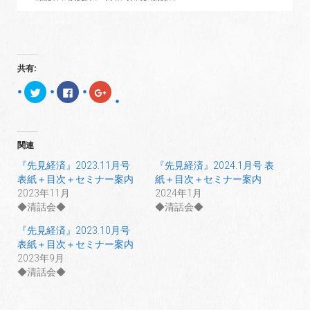
共有:
ク
F
ク
リ
a
リ
ッ
c
ッ
ク
e
ク
し
b
し
て
o
て
T
o
G
関連
w
k
o
i
で
o
t
共
g
『先見経済』2023.11月号
『先見経済』2024.1月号 表
t
有
l
表紙＋目次＋セミナー案内
紙＋目次＋セミナー案内
e
す
e
r
る
+
2023年11月
2024年1月
で
に
で
共
は
共
◆清話会◆
◆清話会◆
有
ク
有
(
リ
(
『先見経済』2023.10月号
新
ッ
新
し
ク
し
表紙＋目次＋セミナー案内
い
し
い
ウ
て
ウ
2023年9月
ィ
く
ィ
◆清話会◆
ン
だ
ン
ド
さ
ド
ウ
い
ウ
で
(
で
開
新
開