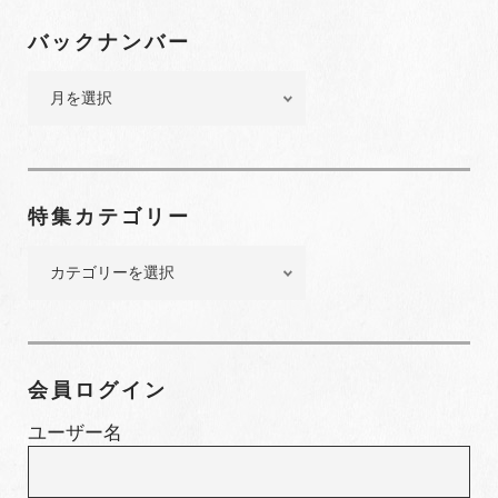
バックナンバー
バ
ッ
ク
ナ
ン
特集カテゴリー
バ
ー
特
集
カ
テ
ゴ
会員ログイン
リ
ー
ユーザー名