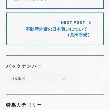
ー
シ
ョ
NEXT POST
ン
「不動産外資の日本買いについて」
（真田幸光）
バックナンバー
バ
ッ
ク
ナ
ン
特集カテゴリー
バ