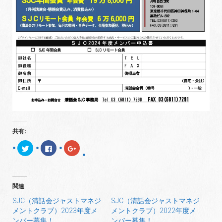
共有:
ク
F
ク
リ
a
リ
ッ
c
ッ
ク
e
ク
し
b
し
て
o
て
T
o
G
関連
w
k
o
i
で
o
t
共
g
SJC（清話会ジャストマネジ
SJC（清話会ジャストマネジ
t
有
l
メントクラブ）2023年度メ
メントクラブ）2022年度メ
e
す
e
r
る
+
ンバー募集！
ンバー募集！