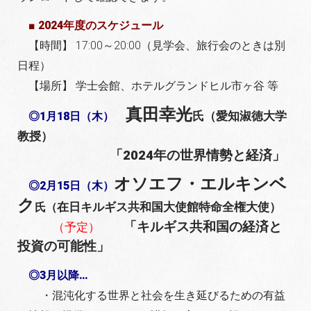
■ 2024年度のスケジュール
【時間】 17:00～20:00（見学会、旅行会のときは別
日程）
【場所】 学士会館、ホテルグランドヒル市ヶ谷 等
真田幸光
氏（愛知淑徳大学
◎1月18日（木）
教授）
「2024年の世界情勢と経済」
オソエフ・エルキンベ
◎2月15日（木）
ク
在日キルギス共和国大使館特命全権大使）
氏（
「キルギス共和国の経済と
（予定）
投資の可能性」
◎3月以降…
・混沌化する世界と社会を生き延びるための有益