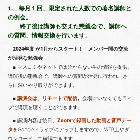
1. 毎月１回、限定された人数での著名講師と
の例会。
終了後は講師も交えた懇親会で、講師へ
の質問、情報交換を行います。
2024年度 が1月からスタート！ メンバー間の交流
が活発な勉強会
■ マスコミやネットでは分からない生の情報を提供。
講演後の懇親会で、講師への質問が活発に行われ、さ
らに深いやり取りができます。
■
講演会は、リモートで配信
。
会場にいなくてもライ
ブで講演を聴くことができます。
■ 講演内容は後日、
Zoomで録画した動画と音声デー
タ
をGoogleドライブにアップしますので、WEB上やダ
ウンロードして確認できます。