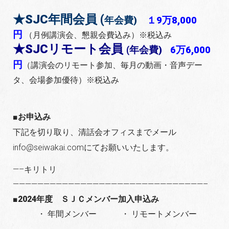
★SJC年間会員 (
年会費)
１9万8,000
円
（月例講演会、懇親会費込み）※税込み
★SJC
リモート会員
(年会費)
6万6,000
円
（講演会のリモート参加、毎月の動画・音声デー
タ、会場参加優待）※税込み
■お申込み
下記を切り取り、清話会オフィスまでメール
info@seiwakai.comにてお願いいたします。
—–キリトリ
———————————————————————————————–
■2024年度 ＳＪＣメンバー加入申込み
・ 年間メンバー ・ リモートメンバー