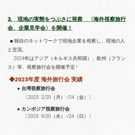
3. 現地の実態をつぶさに視察 〈海外視察旅行
会、企業見学会〉を開催！
■
独自のネットワークで現地企業を視察し、現地の人
と交流。
2024年はアジア（キルギス共和国）、欧州（フラン
ス）等、視察旅行会
を開催予定 !
◆2023年度 海外旅行会 実績
● 台湾視察旅行会
〔2023. 2/20（月）-/24（金）〕
● カンボジア視察旅行会
〔2023. 9/20（水）-/24（日）〕