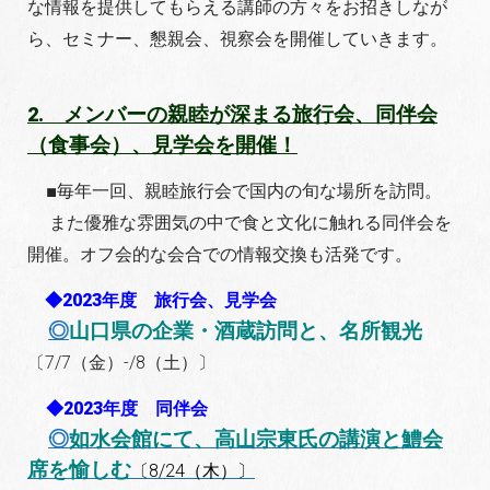
な情報を提供してもらえる講師の方々をお招きしなが
ら、セミナー、懇親会、視察会を開催していきます。
2.
メンバーの親睦が深まる旅行会、同伴会
（食事会）、見学会を開催！
■
毎年一回、親睦旅行会で国内の旬な場所を訪問。
また優雅な雰囲気の中で食と文化に触れる同伴会を
開催。オフ会的な会合での情報交換も活発です。
◆2023年度 旅行会、見学会
◎
山口県の企業・酒蔵訪問と、名所観光
〔7/7（金）-/8（土）〕
◆2023年度 同伴会
◎
如水会館にて、高山宗東氏の講演と鱧会
席を愉しむ
〔8/24（木）〕