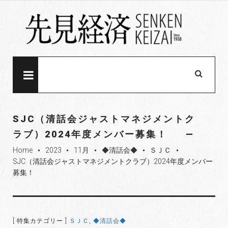
S
k
i
p
t
o
MENU
c
o
n
SJC（清話会ジャストマネジメントク
t
ラブ）2024年度メンバー募集！
e
Home
2023
11月
◆清話会◆
ＳＪＣ
n
fiber_manual_record
fiber_manual_record
fiber_manual_record
fiber_manual_record
fiber_manual_record
SJC（清話会ジャストマネジメントクラブ）2024年度メンバー
t
募集！
[ 特集カテゴリー ]
ＳＪＣ
,
◆清話会◆