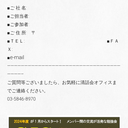
■ご 社 名:
■ご担当者:
■ご参加者:
■ご 住 所: 〒
■ＴＥＬ: ■ＦＡ
Ｘ:
e-mail
■
—————————————————————————————————
————–
ご質問等ございましたら、お気軽に清話会オフィスま
でご連絡ください。
03-5846-8970