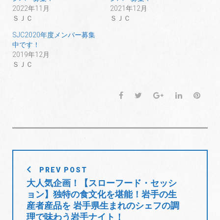
で
に
で
共
は
共
2022年11月
2021年12月
有
ク
有
ＳＪＣ
ＳＪＣ
(
リ
(
新
ッ
新
し
ク
し
SJC2020年度メンバー募集
い
し
い
ウ
て
ウ
中です！
ィ
く
ィ
2019年12月
ン
だ
ン
ド
さ
ド
ＳＪＣ
ウ
い
ウ
で
(
で
開
新
開
き
し
き
ま
い
ま
F
T
G
L
P
す
ウ
す
)
ィ
)
a
w
o
i
i
ン
ド
c
i
o
n
n
ウ
で
e
t
g
k
t
開
き
b
t
l
e
e
ま
す
o
e
e
d
r
)
投
o
r
+
I
e
PREV POST
稿
k
n
s
大人気企画！【スローフード・セッシ
t
ナ
ョン】独特の食文化を堪能！岩手の生
ビ
産者産品を 岩手県生まれのシェフの調
ゲ
理で味わう岩手ナイト！