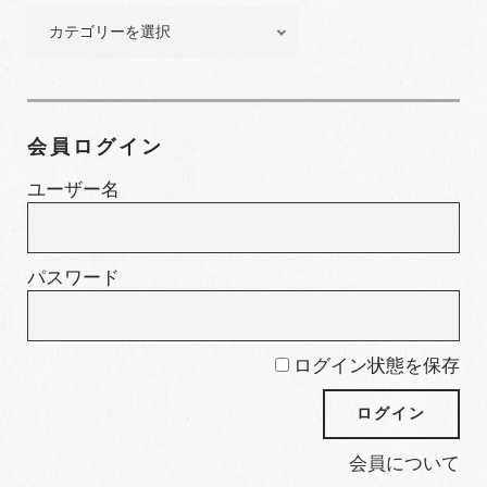
ー
特
集
カ
テ
ゴ
会員ログイン
リ
ー
ユーザー名
パスワード
ログイン状態を保存
会員について