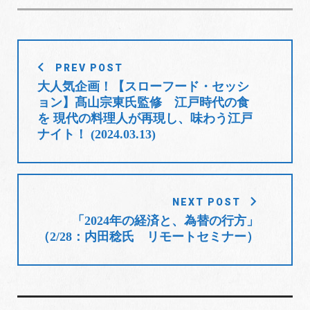
)
e
t
g
k
t
b
t
l
e
e
o
e
e
d
r
投
o
r
+
I
e
PREV POST
稿
k
n
s
大人気企画！【スローフード・セッシ
t
ナ
ョン】髙山宗東氏監修 江戸時代の食
ビ
を 現代の料理人が再現し、味わう江戸
ゲ
ナイト！ (2024.03.13)
ー
シ
ョ
NEXT POST
ン
「2024年の経済と、為替の行方」
（2/28：内田稔氏 リモートセミナー）