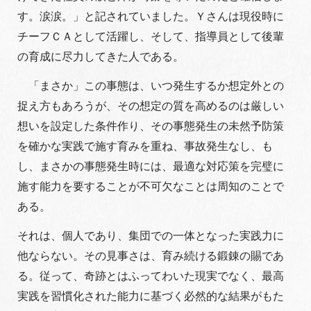
す。涙涙。」と記されていました。Ｙさんは現役時に
チーフＣＡとして活躍し、そして、指導員として後輩
の育成に尽力してきた人である。
「まさか」この事態は、いつ発生するか想定外との
捉え方もあろうが、その想定の質を高めるのは厳しい
想いを設定した条件作り、その事態発生の未然予防策
を確かな実践で施す育みを重ね、事故発生なし、も
し、まさかの事態発生時には、最適な対応策を完璧に
施す能力を要することが不可欠なことは周知のことで
ある。
それは、個人であり、集団での一体となった実践力に
他ならない。その見事さは、育み続ける鍛錬の賜であ
る。従って、奇跡とはふってわいた現実でなく、最高
実践を習慣化された能力に基づく必然的な結果がもた