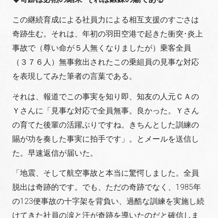
この継続育成による社員力による相互支援のすごさは
奇跡生む。それは、年初の羽田空港で起きた衝突･炎上
事故で（尊い命が５人無くなりましたが）乗客全員
（３７６人）無事救出されたこの乗組員の見事な対応
を表現してみた筆者の言葉である。
それは、報道でこの事実を知り即、知友の人元ＣＡの
Ｙさんに「見事な対応で全員無事。良かった。Ｙさん
の育てた後輩の活躍ぶりですね。きちんとした訓練の
賜が功を奏した事実に拍手です」。とメールを送信し
た。早速返信が届いた。
「地震、そして航空事故と本当に驚愕しました。全員
脱出は奇跡的です。でも、ただの奇跡でなく、1985年
の123便事故の十字架を背負い、過酷な訓練を実施し続
けてきた社員の涙と汗が奇跡を導いたのだと確信しま