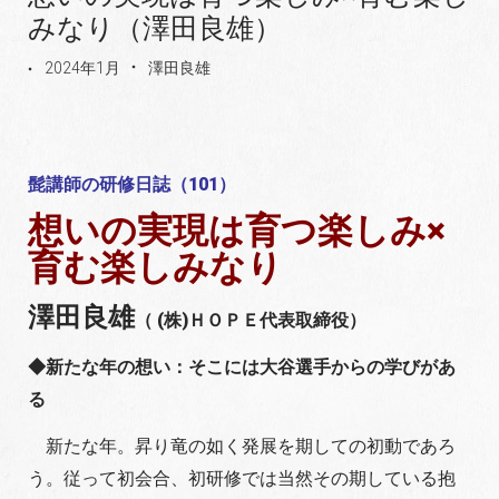
みなり（澤田良雄）
2024年1月
澤田良雄
髭講師の研修日誌（101）
想いの実現は育つ楽しみ×
育む楽しみなり
澤田良雄
（ (株)ＨＯＰＥ代表取締役）
◆新たな年の想い：そこには大谷選手からの学びがあ
る
新たな年。昇り竜の如く発展を期しての初動であろ
う。従って初会合、初研修では当然その期している抱