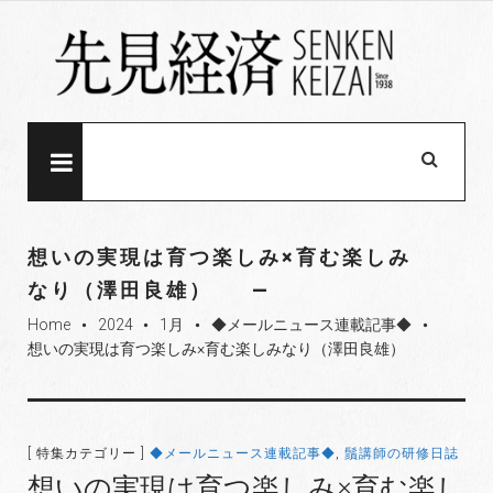
S
k
i
p
t
o
MENU
c
o
n
想いの実現は育つ楽しみ×育む楽しみ
t
なり（澤田良雄）
e
Home
2024
1月
◆メールニュース連載記事◆
n
fiber_manual_record
fiber_manual_record
fiber_manual_record
fiber_manual_record
想いの実現は育つ楽しみ×育む楽しみなり（澤田良雄）
t
[ 特集カテゴリー ]
◆メールニュース連載記事◆
,
鬚講師の研修日誌
想いの実現は育つ楽しみ×育む楽し