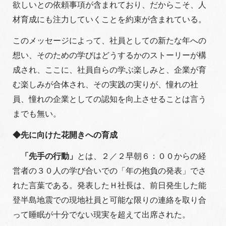
欲しいとの依頼事項が含まれており、だからこそ、人
材育成にも注力していくことを約束が含まれている。
このメッセージによって、社員としての新たな年への
想い、そのための学びはどうするかのストーリーが構
成され、ここに、社員自らの学ぶ楽しみと、企業が育
む楽しみが合体され、その実践の実りが、憧れの社
員、憧れの企業としての認知を向上させることは言う
までも無い。
◆先に向けた花開きへの育成
「先手の行動」
とは、２／２早朝６：００からの経
営者の３０人の学び合いでの「年の抱負の発表」でさ
れた言葉である。発表したＨ社長は、前日発生した能
登半島地震での現地社員と可能な限りの連絡を取り合
って睡眠が十分でない現実を超えて出席された。