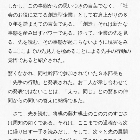
しかし、この事態からの思いつきの言葉でなく、「社
会のお役に立てる創造型企業」として右肩上がりの６
０年を踏まえての言葉である。「創造」それは新たな
事態を産み出すパワーである。従って、企業の先を見
る、先を読む、その事態が起こらないように現実をみ
る…ここまでの先見力を極めることによる先手の行動の
覚悟であると紹介された。
驚くなかれ、同社幹部で参加されていたＳ本部長も
「先手の行動」と発表された。お二人が示し合わせて
の発表ではないことは、「えっ。同じ」との驚きの仲
間からの問いの答えに納得できた。
さて、先を読む。将棋の藤井棋士のこの力のすごさ
は周知の如くである。それは、ここまでの過程から次
に繰り出す一手を読みだし、そして、次々と先の展開