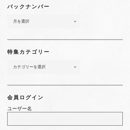
バックナンバー
バ
ッ
ク
ナ
ン
特集カテゴリー
バ
ー
特
集
カ
テ
ゴ
会員ログイン
リ
ー
ユーザー名