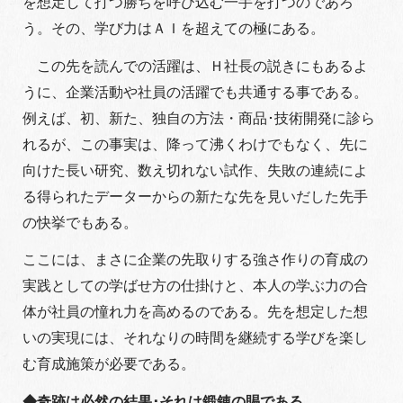
を想定して打つ勝ちを呼び込む一手を打つのであろ
う。その、学び力はＡＩを超えての極にある。
この先を読んでの活躍は、Ｈ社長の説きにもあるよ
うに、企業活動や社員の活躍でも共通する事である。
例えば、初、新た、独自の方法・商品･技術開発に診ら
れるが、この事実は、降って沸くわけでもなく、先に
向けた長い研究、数え切れない試作、失敗の連続によ
る得られたデーターからの新たな先を見いだした先手
の快挙でもある。
ここには、まさに企業の先取りする強さ作りの育成の
実践としての学ばせ方の仕掛けと、本人の学ぶ力の合
体が社員の憧れ力を高めるのである。先を想定した想
いの実現には、それなりの時間を継続する学びを楽し
む育成施策が必要である。
◆奇跡は必然の結果･それは鍛錬の賜である