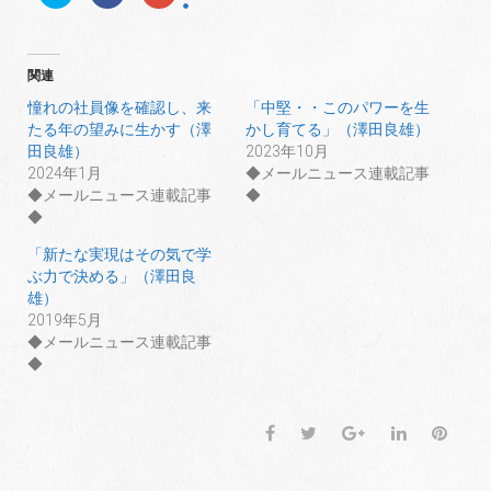
リ
a
リ
ッ
c
ッ
ク
e
ク
し
b
し
て
o
て
T
o
G
関連
w
k
o
i
で
o
t
共
g
憧れの社員像を確認し、来
「中堅・・このパワーを生
t
有
l
たる年の望みに生かす（澤
かし育てる」（澤田良雄）
e
す
e
r
る
+
田良雄）
2023年10月
で
に
で
共
は
共
2024年1月
◆メールニュース連載記事
有
ク
有
◆メールニュース連載記事
◆
(
リ
(
新
ッ
新
◆
し
ク
し
い
し
い
ウ
て
ウ
「新たな実現はその気で学
ィ
く
ィ
ぶ力で決める」（澤田良
ン
だ
ン
ド
さ
ド
雄）
ウ
い
ウ
で
(
で
2019年5月
開
新
開
◆メールニュース連載記事
き
し
き
ま
い
ま
◆
す
ウ
す
)
ィ
)
ン
ド
ウ
F
T
G
L
P
で
開
a
w
o
i
i
き
ま
c
i
o
n
n
す