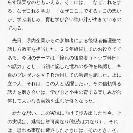
らす現実なのともいえる。そこには、「なぜこれをす
る、なぜこれを学ぶ」「なぜここまでする」この想い
が、学ぶ楽しみ、育む学び合い強い絆が生きているの
である。
先日、県内企業からの参加者による後継者倫理塾で
話し方教室を担当した。２５年継続してのお役立てで
ある。今回のテーマは「憧れの後継者（トップ幹部）
の話力」とし、当初に記した憧れの条件を確認し、各
自のプレゼンをＶＴＲ活用しての演習を施した。上に
立つ人、それは、この人と活躍したい、その信頼得る
話力を磨き合いは、学び心と小生の育てる楽しみが合
体して大いなる実効を生む研修となった。
新たな想い。この実現に向けて歩み出した昨今。そ
の実現は、継続は智可楽なり(継続は力なり）。それ
は、思わぬ事態に遭遇したときには、そのときこそ、