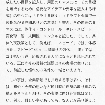
成したい目標を記入し、周囲の８マスには、その目標
を達成するために必要なアイデアや要素を記入する様
式）の中心には「ドラ１８球団」（ドラフト会議で一
位指名が８球団ありとの意味）と書き、その周囲の８
マスには、体作り・コントロール・キレ・スピード・
変化球・運・人間性・メンタルと記した。そして、具
体的実践策として、例えば、「スピード」では、体感
強化→スピード160km→肩周りの強化、「運」では、
ゴミ拾い→運→応援される人間になると具現化されて
いる。正に昨今の賞賛の話題はその実現の実りとし
て、前記した憧れの３条件の一端といえよう。
この事は、企業活動でも共通する事は多い。それ
は、初心・今年の想いなど節目時に自身の取り組み気
構えをきちんと創り、その実現に向けた実践は楽し
い。例え、難しい事があっても、なんとか乗り越えよ