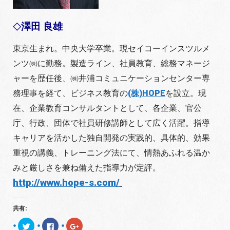
澤田 良雄
◇
東京生まれ。中央大学卒業。現セイコーインスツルメ
ンツ㈱に勤務。製造ライン、社員教育、総務マネージ
ャーを歴任後、㈱井浦コミュニケーションセンター専
務理事を経て、ビジネス教育の
(株)HOPE
を設立。現
在、企業教育コンサルタントとして、各企業、官公
庁、行政、団体で社員研修講師として広く活躍。指導
キャリアを活かした独自開発の実践的、具体的、効果
重視の講義、トレーニング法にて、情熱あふれる温か
みと厳しさを兼ね備えた指導力が定評。
http://www.hope-s.com/
共有:
ク
F
ク