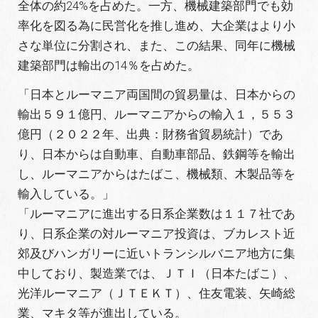
全体の約24%を占めた。一方、機械建築部門でも効
率化を図る為に民営化を推し進め、大企業はより小
さな単位に分割され、また、この結果、同年に機械
建築部門は輸出の14％を占めた。
「日本とルーマニア両国間の貿易量は、日本からの
輸出５９１億円、ルーマニアからの輸入１，５５３
億円（２０２２年、出典：財務省貿易統計）であ
り、日本からは自動車、自動車部品、鉄鋼等を輸出
し、ルーマニアからはたばこ、機械類、木製品等を
輸入している。」
「ルーマニアに進出する日系企業数は１１７社であ
り、日系企業の対ルーマニア投資は、ブカレスト近
郊及びハンガリーに近いトランシルバニア地方に集
中しており、製造業では、ＪＴＩ（日本たばこ）、
光洋ルーマニア（ＪＴＥＫＴ）、住友電装、矢崎総
業、マキタ等が進出している。