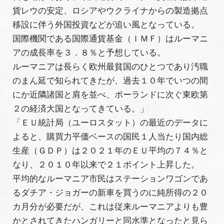
貨レウの安定、ロシアやウクライナからの製造拠点
移設に伴う外国投資などが追い風となっている。
国際機関である国際通貨基金（ＩＭＦ）はルーマニ
アの成長率を３．８％と予想している。
ルーマニアは長らく欧州最貧国のひとつであり汚職
のまん延で知られてきたが、過去１０年でいつの間
にか近隣諸国と肩を並べ、ポーランドに次ぐ東欧第
２の経済大国となってきている。」
「ＥＵ統計局（ユーロスタット）の最近のデータに
よると、購買力平価ベースの国民１人当たり国内総
生産（ＧＤＰ）は２０２１年のＥＵ平均の７４％と
なり、２０１０年以来で２１ポイント上昇した。
平均的なルーマニア市民はステーションワゴンであ
るダチア・ジョガーの新車を買うのに純所得の２０
カ月分が必要だが、これは従来ルーマニアよりも豊
かとされてきたハンガリーと同水準となったと見ら