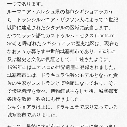
一つであります。
ルーマニア・ムレシュ県の都市シギショアラのう
ち、トランシルバニア・ザクソン人によって12世紀
以降に建造されたシタデルの区域に該当します。
かつてラテン語でカストゥルム・セクス (Castrum
Sex) と呼ばれたシギショアラの歴史地区は、現在も
なお人々が暮らす中世的城塞都市であり、850年に
及ぶ歴史と文化の例証として、上述さたように、
1999年にはユネスコの世界遺産に登録されました。
城塞都市には、ドラキュラ伯爵のモデルとなった貴
族の生家がレストランと博物館になっており、そこ
で伝統料理を食べ、博物館見学をした後、城塞都市
各所を散策、教会にも行きました。
シギショアラは正に、ドラキュラで成り立っている
城塞都市でありました。
そして、最後に大都市ティミショアラに向かいまし