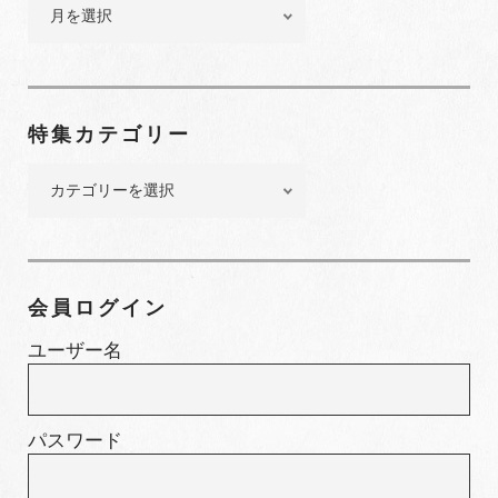
バ
ッ
ク
ナ
ン
特集カテゴリー
バ
ー
特
集
カ
テ
ゴ
会員ログイン
リ
ー
ユーザー名
パスワード