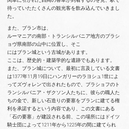
関車に引かれた四両の客車が到着するのを見、駅で
待っていたたくさんの観光客を飲み込んでいきまし
た。
また、ブラン市は、
ルーマニアの南部・トランシルバニア地方のブラシ
ョヴ県南部の山中に位置し、そこ
にはブラン城という古城があります。
ここは、歴史的・建築学的な遺跡でもあります。
また、ブラン城について、最初に言及している文書
は1377年11月19日にハンガリーのラヨシュ1世によ
ってズヴォレンで出されたもので、ブラショフのト
ランシルバニア・ザクソン人たちに、彼らの職人た
ちの金で、新しい石造りの要塞をブランに建てる権
利を承諾するという内容であり、この文書にある
「石の要塞」が建設される前、この場所にはドイツ
騎士団によって1211年から1225年の間に建てられ