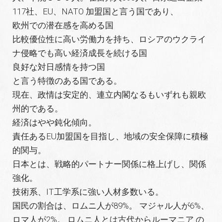
117社、EU、NATO 加盟国と言う国であり、
欧州での潜在感を高める国
比較優位性に高い労働力を持ち、ロシアのウクライ
ナ侵略でも高い経済成長を続ける国
良好な対日感情を持つ国
と言う特徴のある国である。
現在、政情は安定的、連立内閣なるもいずれも親欧
州的である。
経済はやや鈍化傾向。
責任あるEU加盟国を目指し、地域の安全保障に積極
的関与。
日本とは、戦略的パートナー関係に格上げし、関係
強化。
技術系、IT工学系に強い人材多数いる。
国民の割合は、ロムニ人が89%。 マジャル人が6%、
ロマ人が2%。 ロムニ人とは古代からルーマニア の