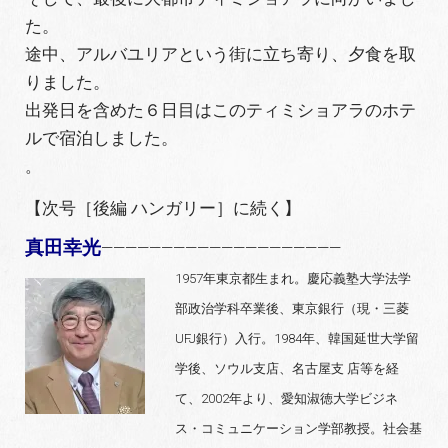
た。
途中、アルバユリアという街に立ち寄り、夕食を取
りました。
出発日を含めた６日目はこのティミショアラのホテ
ルで宿泊しました。
。
【次号［後編 ハンガリー］に続く】
真田幸光
————————————————————
1957年東京都生まれ。慶応義塾大学法学
部政治学科卒業後、東京銀行（現・三菱
UFJ銀行）入行。1984年、韓国延世大学留
学後、ソウル支店、名古屋支 店等を経
て、2002年より、愛知淑徳大学ビジネ
ス・コミュニケーション学部教授。社会基