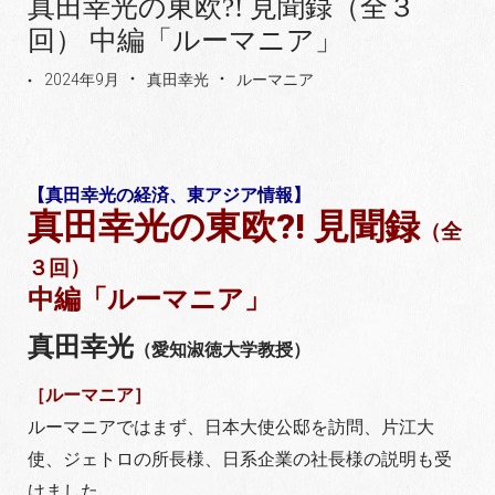
真田幸光の東欧?! 見聞録（全３
回） 中編「ルーマニア」
2024年9月
真田幸光
ルーマニア
【真田幸光の経済、東アジア情報】
真田幸光の東欧?! 見聞録
（全
３回）
中編「ルーマニア」
真田幸光
（愛知淑徳大学教授）
［ルーマニア］
ルーマニアではまず、日本大使公邸を訪問、片江大
使、ジェトロの所長様、日系企業の社長様の説明も受
けました。