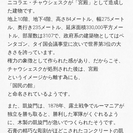
ニコラエ・チャウシェスクが「宮殿」として造成し
た建物です。
地上10階、地下4階、高さ84メートル、幅275メート
ル、奥行き235メートル、延床面積330,000平方メー
トル、部屋数は3107で、政府系の建築物としてはペ
ンタゴン、タイ国会議事堂に次いで世界第3位の大
きさを誇っています。
権力の象徴として作られた感があり、だからこそ、
チャウシェスクが処刑された後は、宮殿
というイメージから離す為にも、
「国民の館」
と命名されているようです。
また、凱旋門は、1878年、露土戦争でルーマニアが
独立を勝ち取ると、勝利した軍隊がくぐれるよう
に、木製の凱旋門が急いでつくられたそうです。
石膏の精巧な彫刻がほどこされたコンクリートの凱