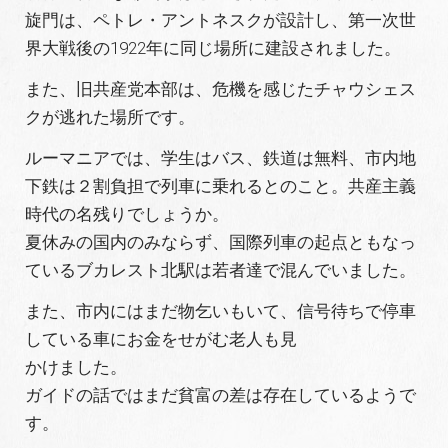
旋門は、ペトレ・アントネスクが設計し、第一次世
界大戦後の1922年に同じ場所に建設されました。
また、旧共産党本部は、危機を感じたチャウシェス
クが逃れた場所です。
ルーマニアでは、学生はバス、鉄道は無料、市内地
下鉄は２割負担で列車に乗れるとのこと。共産主義
時代の名残りでしょうか。
夏休みの国内のみならず、国際列車の起点ともなっ
ているブカレスト北駅は若者達で混んでいました。
また、市内にはまだ物乞いもいて、信号待ちで停車
している車にお金をせがむ老人も見
かけました。
ガイドの話ではまだ貧富の差は存在しているようで
す。