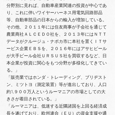
分野別に見れば、自動車産業関連の投資が中心であ
り、これに伴いワイヤーハーネス用電気回路部品
等、自動車部品の日本からの輸入が増加している。
その他、２０１１年には住友商事が子会社を通じて
農業商社ＡＬＣＥＤＯ社を、２０１３年にはＮＴＴ
データがクルージュ・ナポカ市に本社を置くＩＴサ
ービス企業ＥＢＳを、２０１６年にはアサヒビール
が大手ビール会社ＵＲＳＵＳ社を買収するなど、日
本企業が投資に関心をもつ分野が多様化してきてい
る。」
「販売業ではホンダ・トレーディング、ブリヂスト
ン、ミツトヨ（測定装置）等が進出しており、人口
約1,９００万人というルーマニアの市場としての大
きさが着目されている。」
「ルーマニアは、低迷する近隣諸国を上回る経済成
長を遂げており、欧州連合（ＥＵ）の資金支援や通