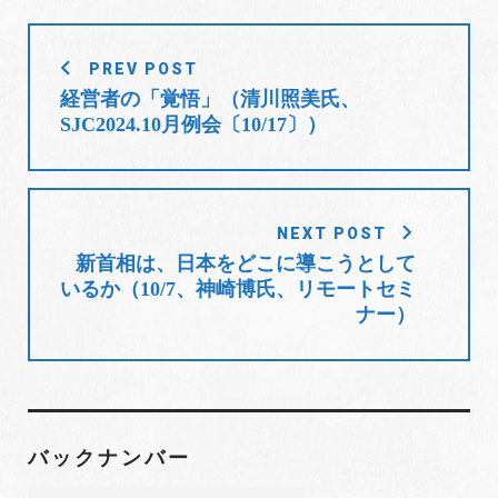
b
t
l
e
e
で
に
で
共
は
共
o
e
e
d
r
有
ク
有
(
リ
(
投
o
r
+
I
e
新
ッ
新
PREV POST
し
ク
し
稿
k
n
s
い
し
い
経営者の「覚悟」（清川照美氏、
ウ
て
ウ
t
ナ
ィ
く
ィ
SJC2024.10月例会〔10/17〕）
ン
だ
ン
ビ
ド
さ
ド
ウ
い
ウ
で
(
で
ゲ
開
新
開
き
し
き
ー
ま
い
ま
す
ウ
す
シ
)
ィ
)
NEXT POST
ン
ョ
ド
新首相は、日本をどこに導こうとして
ウ
で
いるか（10/7、神崎博氏、リモートセミ
ン
開
ナー）
き
ま
す
)
バックナンバー