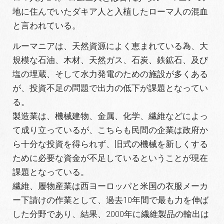
地に住んでいたダキア人と入植したローマ人の混血
と言われている。
ルーマニアは、天然資源によく恵まれている為、大
規模な石油、木材、天然ガス、石炭、鉄鉱石、及び
塩の埋蔵、そして水力発電のための施設が多くある
が、投資不足の問題で出力の低下が課題となってい
る。
製造業は、機械建物、金属、化学、繊維などによっ
て成り立っているが、こちらも民間の企業は政府か
ら十分な投資を得られず、旧式の機械を新しくする
ために必要な資金が不足しているということが現在
課題となっている。
繊維、履物産業は西ヨーロッパと米国の衣服メーカ
ー下請けの作業として、過去10年間で最も力を伸ば
した分野であり、結果、2000年に繊維製品の輸出は