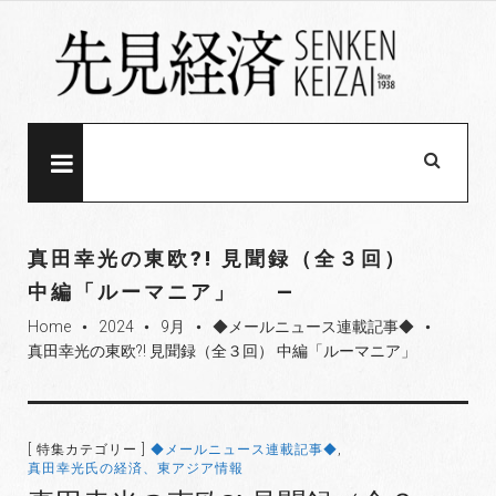
S
k
i
p
t
o
MENU
c
o
n
真田幸光の東欧?! 見聞録（全３回）
t
中編「ルーマニア」
e
Home
2024
9月
◆メールニュース連載記事◆
n
fiber_manual_record
fiber_manual_record
fiber_manual_record
fiber_manual_record
真田幸光の東欧?! 見聞録（全３回） 中編「ルーマニア」
t
[ 特集カテゴリー ]
◆メールニュース連載記事◆
,
真田幸光氏の経済、東アジア情報