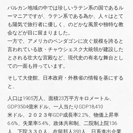
バルカン地域の中では珍しいラテン系の国であるル
ーマニアですが、ラテン系である為か、人々はとて
も陽気で旅行者に優しく、のどかな風景や独特な教
会などが目に留まりました。
一方で、アメリカのペンダゴンに次ぐ規模を誇ると
言われている故・チャウシェスク大統領が建設した
とされる壮大な宮殿など、現代史の有名な舞台とし
ての一面も持っています。
そして大使館、日本政府・外務省の情報を基にする
と、
人口は1905万人、面積23万平方キロメートル、
GDP3504億米ドル、一人当たりGDP18,410
米ドル、２０２３年GDP成長率2.2%、物価上昇率
6.6%、失業率5.4%、政体共和制、二院制上院136
人、下院３３０人。在留邦人393人、日系進出企業