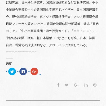
盤研究所、日本格付研究所、国際通貨研究所など客員研究員。中小
企業総合事業団中小企業国際化支援アドバイザー、日本国際経済学
会、現代韓国朝鮮学会、東アジア経済経営学会、アジア経済研究所
日韓フォーラム等メン バー。韓国金融研修院外部講師。雑誌「現代
コリア」「中小企業事業団・海外投資ガイド」「エコノミスト」、
中部経済新聞、朝鮮日報日本語版ＨＰなどにも寄稿。日本、韓国、
台湾、香港での講演活動など、グローバルに活躍している。
——————————–
共有:
ク
F
ク
リ
a
リ
ッ
c
ッ
ク
e
ク
し
b
し
F
T
G
L
P
て
o
て
T
o
G
a
w
o
i
i
w
k
o
i
で
o
c
i
o
n
n
t
共
g
t
有
l
e
t
g
k
t
e
す
e
r
る
+