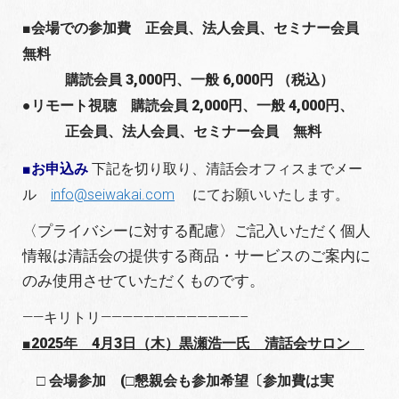
■会場での参加費 正会員、法人会員、セミナー会員
無料
購読会員 3,000円、一般 6,000円 （税込）
●リモート視聴 購読会員 2,000円、一般 4,000円、
正会員、法人会員、セミナー会員 無料
■お申込み
下記を切り取り、清話会オフィスまでメー
ル
info@seiwakai.com
にてお願いいたします。
〈プライバシーに対する配慮〉ご記入いただく個人
情報は清話会の提供する商品・サービスのご案内に
のみ使用させていただくものです。
——キリトリ—————————————–
■
2025年 4月3日（木）黒瀬浩一氏 清話会サロン
□ 会場参加
(□懇親会も参加希望〔参加費は実