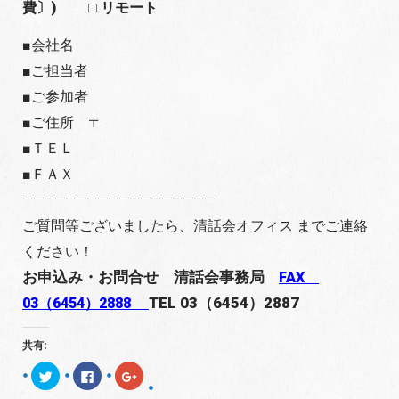
費〕)
□ リモート
■会社名
■ご担当者
■ご参加者
■ご住所 〒
■ＴＥＬ
■ＦＡＸ
——————————————————
ご質問等ございましたら、清話会オフィス までご連絡
ください！
お申込み・お問合せ 清話会事務局
FAX
TEL 03（6454）2887
03（6454）2888
共有:
ク
F
ク
リ
a
リ
ッ
c
ッ