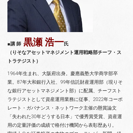
黒瀬 浩一
■講 師
氏
（りそなアセットマネジメント運用戦略部チーフ・ス
トラテジスト）
1964年生まれ、大阪府出身。慶應義塾大学商学部卒
業。87年大和銀行入社、99年信託財産運用部（現りそ
な銀行アセットマネジメント部）に配属、チーフスト
ラテジストとして資産運用業務に従事、2022年コーポ
レート・ガバナンス・ネットワーク主催の懸賞論文
「失われた30年どうする日本」で優秀賞受賞、資産運
用の定量評価の成績で格付け機関から表彰歴あり。