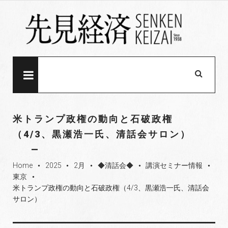
S
k
i
p
t
o
MENU
c
o
n
米トランプ政権の動向と石破政権
t
（4/3、黒瀬浩一氏、清話会サロン）
e
n
t
Home
2025
2月
◆清話会◆
講演セミナー情報
fiber_manual_record
fiber_manual_record
fiber_manual_record
fiber_manual_record
fiber_manual_record
東京
fiber_manual_record
米トランプ政権の動向と石破政権（4/3、黒瀬浩一氏、清話会
サロン）