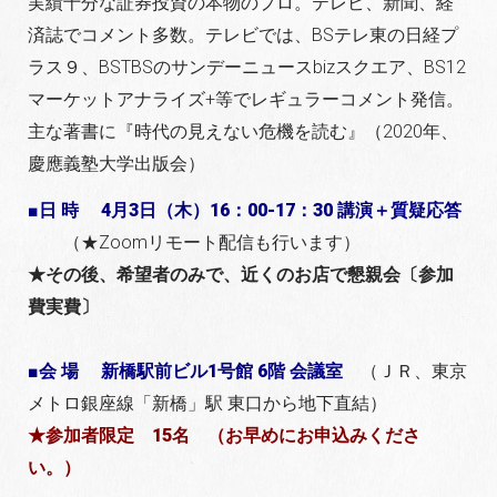
実績十分な証券投資の本物のプロ。テレビ、新聞、経
済誌でコメント多数。テレビでは、BSテレ東の日経プ
ラス９、BSTBSのサンデーニュースbizスクエア、BS12
マーケットアナライズ+等でレギュラーコメント発信。
主な著書に『時代の見えない危機を読む』（2020年、
慶應義塾大学出版会）
■日 時 4
月3日（木）16：00-17：30 講演＋質疑応答
（★Zoomリモート配信も行います）
★その後、希望者のみで、近くのお店で懇親会〔参加
費実費〕
■会 場 新橋駅前ビル1号館 6階 会議室
（ＪＲ、東京
メトロ銀座線「新橋」駅 東口から地下直結）
★参加者限定 15名 （お早めにお申込みくださ
い。）