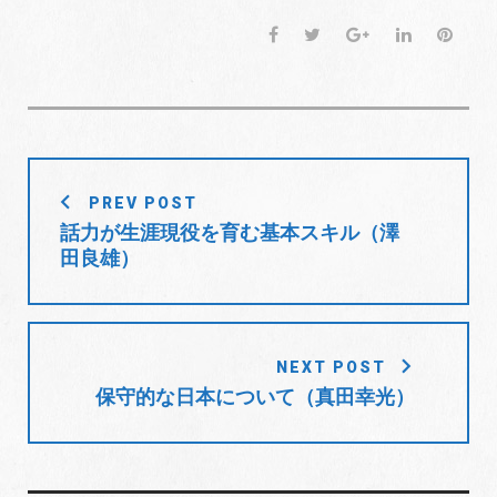
ク
e
ク
し
b
し
F
T
G
L
P
て
o
て
T
o
G
a
w
o
i
i
w
k
o
i
で
o
c
i
o
n
n
t
共
g
t
有
l
e
t
g
k
t
e
す
e
r
る
+
b
t
l
e
e
で
に
で
共
は
共
o
e
e
d
r
有
ク
有
(
リ
(
投
o
r
+
I
e
新
ッ
新
PREV POST
し
ク
し
稿
k
n
s
い
し
い
話力が生涯現役を育む基本スキル（澤
ウ
て
ウ
t
ナ
ィ
く
ィ
田良雄）
ン
だ
ン
ビ
ド
さ
ド
ウ
い
ウ
で
(
で
ゲ
開
新
開
き
し
き
ー
ま
い
ま
す
ウ
す
シ
)
ィ
)
NEXT POST
ン
ョ
ド
保守的な日本について（真田幸光）
ウ
で
ン
開
き
ま
す
)