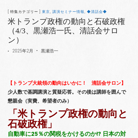
[ 特集カテゴリー ]
東京
,
講演セミナー情報
,
◆清話会◆
米トランプ政権の動向と石破政権
（4/3、黒瀬浩一氏、清話会サロ
ン）
2025年2月
黒瀬浩一
【トランプ大統領の動向はいかに！ 清話会サロン】
少人数で基調講演と質疑応答。その後は講師を囲んで
懇親会（実費、希望者のみ）
「米トランプ政権の動向と
石破政権」
自動車に25％の関税をかけるのか!? 日本の対