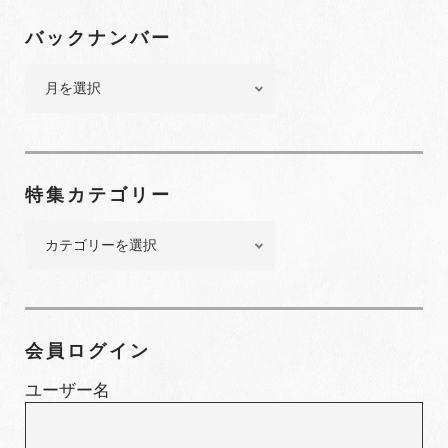
バックナンバー
バ
ッ
ク
ナ
ン
特集カテゴリー
バ
ー
特
集
カ
テ
ゴ
会員ログイン
リ
ー
ユーザー名