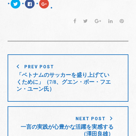
ク
F
ク
リ
a
リ
ッ
c
ッ
ク
e
ク
し
b
し
F
T
G
L
P
て
o
て
T
o
G
a
w
o
i
i
w
k
o
i
で
o
c
i
o
n
n
t
共
g
t
有
l
e
t
g
k
t
e
す
e
r
る
+
b
t
l
e
e
で
に
で
共
は
共
o
e
e
d
r
有
ク
有
(
リ
(
投
o
r
+
I
e
新
ッ
新
PREV POST
し
ク
し
稿
k
n
s
い
し
い
「ベトナムのサッカーを盛り上げてい
ウ
て
ウ
t
ナ
ィ
く
ィ
くために」（7/8、グエン・ボー・フエ
ン
だ
ン
ビ
ド
さ
ド
ン・ユーン氏）
ウ
い
ウ
で
(
で
ゲ
開
新
開
き
し
き
ー
ま
い
ま
す
ウ
す
シ
)
ィ
)
ン
ョ
NEXT POST
ド
ウ
で
一言の実践が心豊かな活躍を実感する
ン
開
（澤田良雄）
き