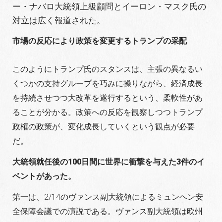
ー・ナバロ大統領上級顧問とイーロン・マスク氏の
対立は広く報道された。
市場の反応により政策を変更するトランプの采配
このようにトランプ氏のスタンスは、主張の異なるい
くつかの支持グループを巧みに操りながら、経済成長
を持続させつつ大改革を遂行するという、柔軟性があ
ることが分かる。政策への反応を観察しつつトランプ
政権の政策が、変化成長していくという観点が必要
だ。
大統領就任後の100日間に世界に衝撃を与えた3件のイ
ベントがあった。
第一は、2/14のヴァンス副大統領によるミュンヘン安
全保障会議での演説である。ヴァンス副大統領は欧州