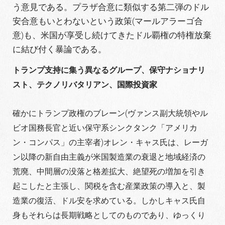
う意見である。プラザ合意に類似する第二弾のドル
安合意もいとわないという政策(マールアラーゴ合
意)も、米国が享受し続けてきたドル覇権の特権放棄
に結び付く暴論である。
トランプ支持に集う異なるグループ、保守ナショナリ
スト、テクノリバタリアン、国際投資家
確かにトランプ政権のブレーン(ヴァンス副大統領やル
ビオ国務長官と近い保守系シンクタンク「アメリカ
ン・コンパス」の主宰者)オレン・キャス氏は、レーガ
ン以降の新自由主義が米国製造業の衰退と地域経済の
荒廃、中間層の没落と格差拡大、絶望死の増加を引き
起こしたと主張し、関税を含む産業政策の導入と、製
造業の復活、ドル安を求めている。しかしキャス氏自
身もそれらは長期戦略としてのものであり、ゆっくり