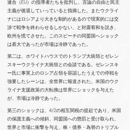
連合（EU）の指導者たちを批判し、言論の自由と民主
主義が後退していっていると指摘した。またウクライ
ナにはロシアより大きな制約があるので現実的には交
渉で戦争を終わらせるしかない、と対露宥和を説き、
欧州を慌てさせた。このスピーチの同盟国へショック
は甚大であったが市場は冷静であった。
第二は、ホワイトハウスでのトランプ大統領とゼレン
スキーウクライナ大統領との会談である。ゼレンスキ
ー氏に事実上のロシア占領を容認したうえでの停戦を
強要したシーンは、全世界に報道された。米国のウク
ライナ支援政策の大転換は世界にショックを与えた
が、市場は冷静であった。
第三のショックは、4/2の相互関税の提起であり、米国
の保護主義への傾斜、同盟国への懲罰と受け取られ、
世界と市場に衝撃を与え、株・債券・為替のトリプル