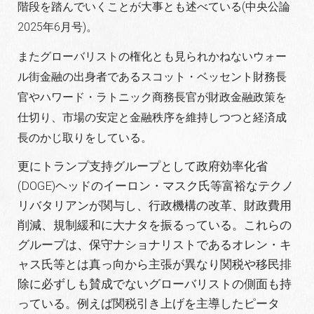
階段を踏んでいくことが大事とも述べている(中央公論
2025年6月号)。
またグローバリストの権化とも見られかねないウォー
ル街金融の出身者であるスコット・ベッセント財務長
官やハワード・ラトニック商務長官が財政金融政策を
仕切り、市場の安定と金融秩序を維持しつつと経済成
長のかじ取りをしている。
更にトランプ支持グループとして政府効率化省
(DOGE)ヘッドのイーロン・マスク氏等富裕なテクノ
リバタリアンが関与し、行政機構の改革、財政費用
削減、規制緩和に大ナタを振るっている。これらの
グループは、保守ナショナリストであるオレン・キ
ャス氏等とは真っ向から主張が異なり関税や移民排
除に必ずしも賛成でないグローバリストの側面も持
っている。例えば関税引き上げを主導したピータ