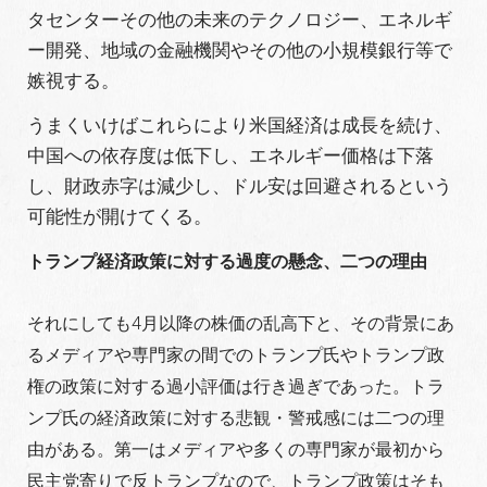
タセンターその他の未来のテクノロジー、エネルギ
ー開発、地域の金融機関やその他の小規模銀行等で
嫉視する。
うまくいけばこれらにより米国経済は成長を続け、
中国への依存度は低下し、エネルギー価格は下落
し、財政赤字は減少し、ドル安は回避されるという
可能性が開けてくる。
トランプ経済政策に対する過度の懸念、二つの理由
それにしても4月以降の株価の乱高下と、その背景にあ
るメディアや専門家の間でのトランプ氏やトランプ政
権の政策に対する過小評価は行き過ぎであった。トラ
ンプ氏の経済政策に対する悲観・警戒感には二つの理
由がある。第一はメディアや多くの専門家が最初から
民主党寄りで反トランプなので、トランプ政策はそも