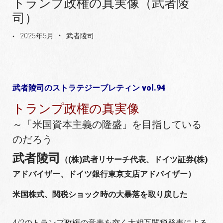
トランプ政権の真実像（武者陵
司）
2025年5月
武者陵司
武者陵司のストラテジーブレティン vol.94
トランプ政権の真実像
～「米国資本主義の隆盛」を目指している
のだろう
武者陵司
（(株)武者リサーチ代表、ドイツ証券(株)
アドバイザー、ドイツ銀行東京支店アドバイザー）
米国株式、関税ショック時の大暴落を取り戻した
4/2のトランプ政権の意表を突く大相互関税発表による