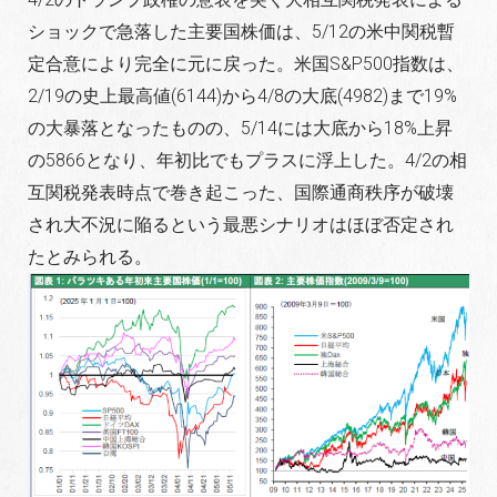
ショックで急落した主要国株価は、5/12の米中関税暫
定合意により完全に元に戻った。米国S&P500指数は、
2/19の史上最高値(6144)から4/8の大底(4982)まで19%
の大暴落となったものの、5/14には大底から18%上昇
の5866となり、年初比でもプラスに浮上した。4/2の相
互関税発表時点で巻き起こった、国際通商秩序が破壊
され大不況に陥るという最悪シナリオはほぼ否定され
たとみられる。