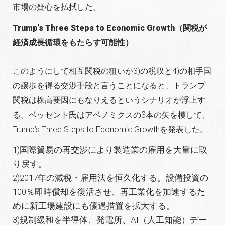
市場の疑心を払拭した。
Trump’s Three Steps to Economic Growth（関税が
経済成長循環をもたらす可能性）
このようにして相互関税の狙いが3)の税収と4)の相手国
の譲歩を得る交渉手段と言うことになると、トランプ
関税は株高要因にもなりえるというシナリオが浮上す
る。ベッセント氏はアベノミクスの3本の矢を模して、
Trump’s Three Steps to Economic Growthを発表した。
1)国際貿易の再交渉により製造業の雇用を大量に取
り戻す。
2)2017年の減税・雇用法を恒久化する。設備投資の
100％即時償却を復活させ、再工業化を加速するた
めに新工場建設にも優遇措置を拡大する。
3)規制緩和を半導体、発電所、AI（人工知能）デー