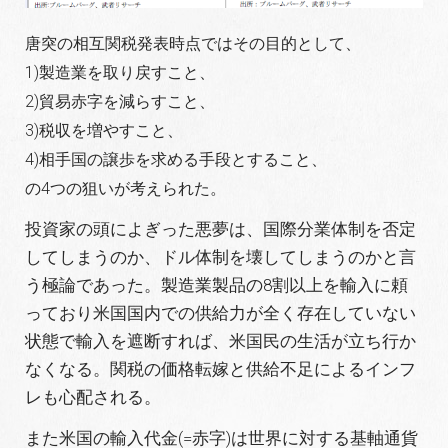
唐突の相互関税発表時点ではその目的として、
1)製造業を取り戻すこと、
2)貿易赤字を減らすこと、
3)税収を増やすこと、
4)相手国の譲歩を求める手段とすること、
の4つの狙いが考えられた。
投資家の頭によぎった悪夢は、国際分業体制を否定
してしまうのか、ドル体制を壊してしまうのかと言
う極論であった。製造業製品の8割以上を輸入に頼
っており米国国内での供給力が全く存在していない
状態で輸入を遮断すれば、米国民の生活が立ち行か
なくなる。関税の価格転嫁と供給不足によるインフ
レも心配される。
また米国の輸入代金(=赤字)は世界に対する基軸通貨