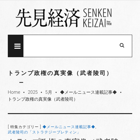
S
k
i
p
t
o
MENU
c
o
n
トランプ政権の真実像（武者陵司）
t
e
Home
2025
5月
◆メールニュース連載記事◆
n
fiber_manual_record
fiber_manual_record
fiber_manual_record
fiber_manual_record
トランプ政権の真実像（武者陵司）
t
[ 特集カテゴリー ]
◆メールニュース連載記事◆
,
武者陵司の「ストラテジーブレティン」