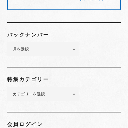
ま
す
)
バックナンバー
バ
ッ
ク
ナ
ン
特集カテゴリー
バ
ー
特
集
カ
テ
ゴ
会員ログイン
リ