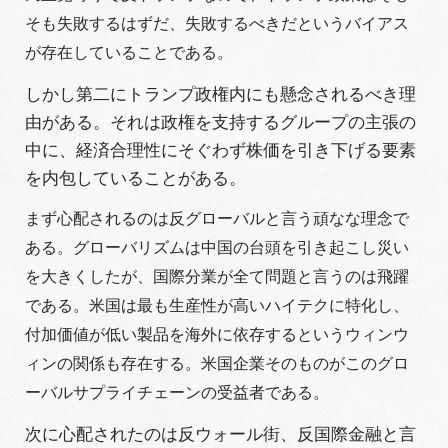
そも失敗するはずだ、失敗するべきだというバイアス
が存在していることである。
しかし第二にトランプ政権内にも懸念されるべき理
由がある。それは政権を支持するグループの主張の
中に、経済合理性にそぐわず株価を引き下げる要素
を内包していることがある。
まず心配されるのは反グローバルと言う頑なな理念で
ある。グローバリズムは中国の台頭を引き起こし災い
を大きくしたが、国際分業が全て問題と言うのは飛躍
である。米国は最も生産性が高いハイテクに特化し、
付加価値が低い製品を海外に依存するというウィンウ
ィンの関係も存在する。米国企業そのものがこのグロ
ーバルサプライチェーンの受益者である。
次に心配されたのは反ウォール街、反国際金融と言