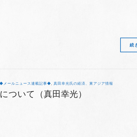
続
◆メールニュース連載記事◆
,
真田幸光氏の経済、東アジア情報
債について（真田幸光）