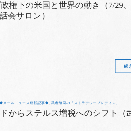
政権下の米国と世界の動き（7/29
清話会サロン）
続
◆メールニュース連載記事◆
,
武者陵司の「ストラテジーブレティン」
ードからステルス増税へのシフト（