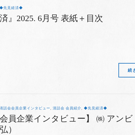
◆先見経済◆
』2025. 6月号 表紙＋目次
続
清話会会員企業インタビュー
,
清話会 会員紹介
,
◆先見経済◆
会員企業インタビュー】 ㈱ アンビ
弘）