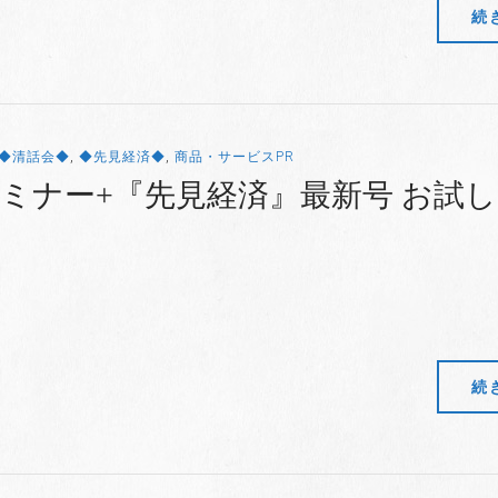
続
◆清話会◆
,
◆先見経済◆
,
商品・サービスPR
ミナー+『先見経済』最新号 お試
続