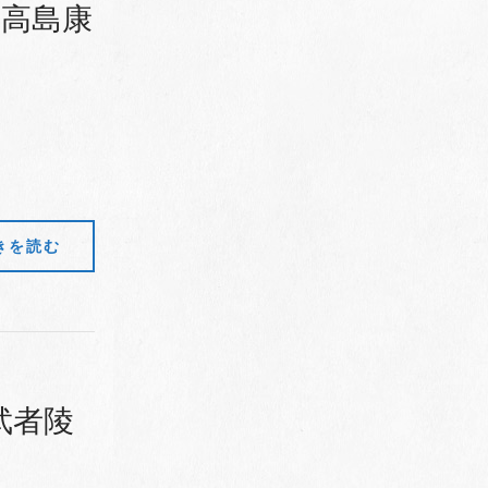
、高島康
きを読む
武者陵