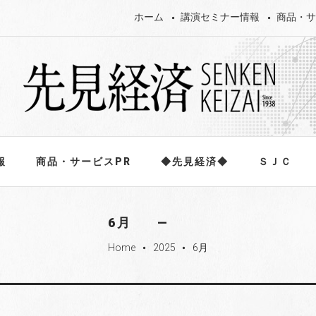
ホーム
講演セミナー情報
商品・サ
報
商品・サービスPR
◆先見経済◆
ＳＪＣ
6月
Home
2025
6月
fiber_manual_record
fiber_manual_record