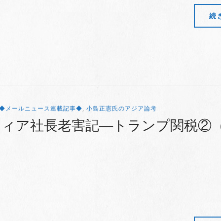
続
◆メールニュース連載記事◆
,
小島正憲氏のアジア論考
ティア社長老害記―トランプ関税②