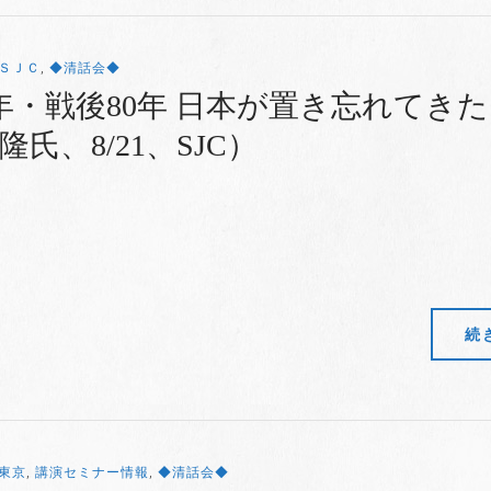
ＳＪＣ
,
◆清話会◆
0年・戦後80年 日本が置き忘れてき
氏、8/21、SJC）
続
東京
,
講演セミナー情報
,
◆清話会◆