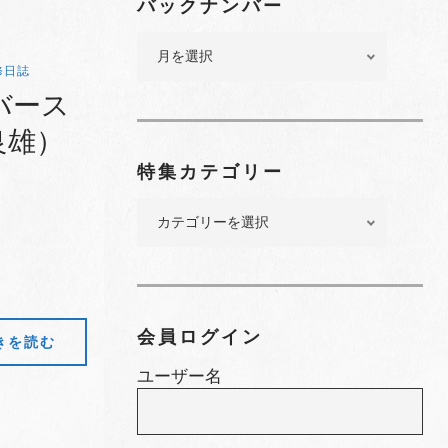
バックナンバー
バ
ッ
修日誌
ク
バース
ナ
良雄）
ン
バ
特集カテゴリー
ー
特
集
カ
テ
ゴ
リ
会員ログイン
きを読む
ー
ユーザー名