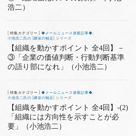
浩二）
[ 特集カテゴリー ]
◆メールニュース連載記事◆
,
小池浩二氏の [継栄の軸足] シリーズ
【組織を動かすポイント 全4回】－
③「企業の価値判断・行動判断基準
の語り部になれ」（小池浩二）
[ 特集カテゴリー ]
◆メールニュース連載記事◆
,
小池浩二氏の [継栄の軸足] シリーズ
【組織を動かすポイント 全4回】-(2)
「組織には方向性を示すことが必
要」（小池浩二）