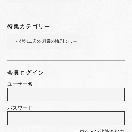
シ
ク
ョ
ナ
ン
ン
特集カテゴリー
バ
ー
特
集
カ
テ
ゴ
会員ログイン
リ
ー
ユーザー名
パスワード
ログイン状態を保存