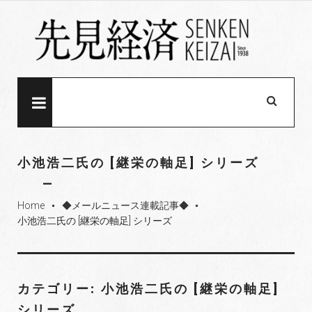
S
k
i
p
t
o
MENU
c
o
n
小池浩二氏の [継栄の軸足] シリーズ
t
e
Home
◆メールニュース連載記事◆
n
fiber_manual_record
fiber_manual_record
小池浩二氏の [継栄の軸足] シリーズ
t
カテゴリー: 小池浩二氏の [継栄の軸足]
シリーズ