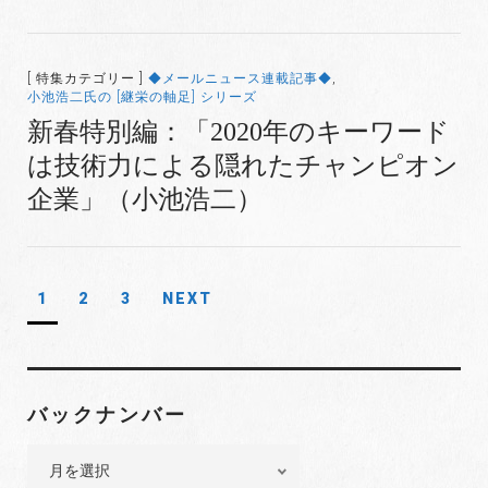
[ 特集カテゴリー ]
◆メールニュース連載記事◆
,
小池浩二氏の [継栄の軸足] シリーズ
新春特別編：「2020年のキーワード
は技術力による隠れたチャンピオン
企業」（小池浩二）
1
2
3
NEXT
投
稿
ナ
ビ
バックナンバー
ゲ
バ
ー
ッ