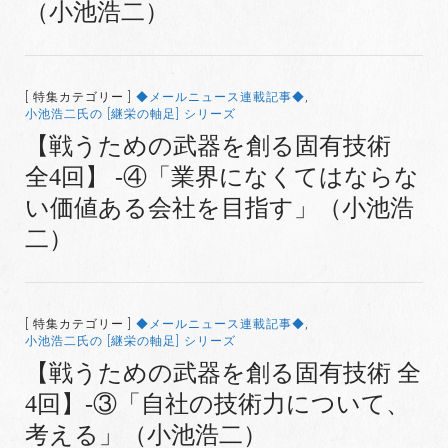
（小池浩二）
[ 特集カテゴリー ]
◆メールニュース連載記事◆
,
小池浩二氏の [継栄の軸足] シリーズ
【戦うための武器を創る固有技術
全4回】 -④「業界になくてはならな
い価値ある会社を目指す」（小池浩
二）
[ 特集カテゴリー ]
◆メールニュース連載記事◆
,
小池浩二氏の [継栄の軸足] シリーズ
【戦うための武器を創る固有技術 全
4回】-③「自社の技術力について、
考える」（小池浩二）